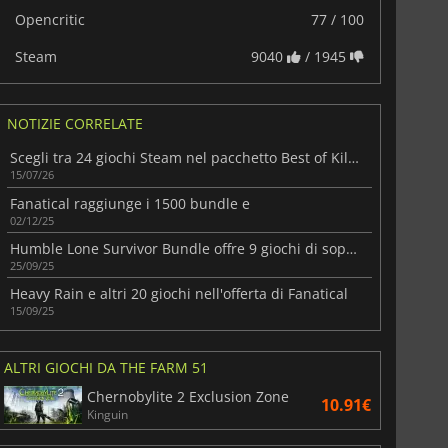
Opencritic
77 / 100
Steam
9040
/ 1945
NOTIZIE CORRELATE
Scegli tra 24 giochi Steam nel pacchetto Best of Killer Bundle di Fanatical
15/07/26
Fanatical raggiunge i 1500 bundle e
02/12/25
Humble Lone Survivor Bundle offre 9 giochi di sopravvivenza ricchi di risorse
25/09/25
Heavy Rain e altri 20 giochi nell'offerta di Fanatical
15/09/25
ALTRI GIOCHI DA THE FARM 51
Chernobylite 2 Exclusion Zone
10.91€
Kinguin