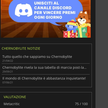
CHERNOBYLITE NOTIZIE
Tutto quello che sappiamo su Chernobylite
21/04/22
Chernobylite rivela la sua tabella di marcia post-lancio!
29/09/21
Il mondo di Chernobylite è abbastanza inquietante!
07/06/21
VALUTAZIONE
Metacritic
75 / 100