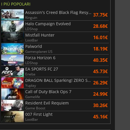
I PIÙ POPOLARI
6.77
€
15.48
€
Assassin's Creed Black Flag Resynced
37.75€
Kinguin
Halo Campaign Evolved
28.68€
LDShop
Mistfall Hunter
16.01€
LootBar
War WARHAMMER 3
Lies Of P
Palworld
18.19€
Gamesplanet US
Forza Horizon 6
40.35€
LDShop
EA SPORTS FC 27
45.73€
Eneba
DRAGON BALL Sparking! ZERO Super Limit Breaking NEO
26.29€
Yuplay
Call of Duty Black Ops 7
24.99€
Gamelife
Resident Evil Requiem
30.26€
Game Boost
007 First Light
45.16€
LootBar