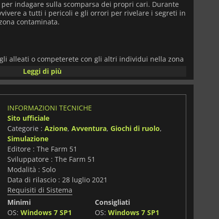
 per indagare sulla scomparsa dei propri cari. Durante
vere a tutti i pericoli e gli orrori per rivelare i segreti in
 zona contaminata.
li alleati o competerete con gli altri individui nella zona
La vostra vita è in pericolo costante, ed è necessario
Leggi di più
 lontani dal rischio. Ogni decisione che prendete
o che quello dei vostri compagni. Si può prendere tempo
 stanno morendo, i rifornimenti stanno finendo e potreste
. Programmate con attenzione ed efficienza.
INFORMAZIONI TECNICHE
Sito ufficiale
vostro equipaggiamento e le armi per proteggervi. Ci sono
Categorie :
Azione
,
Avventura
,
Giochi di ruolo
,
 soprannaturali in agguato nel buio, e minacce che non
Simulazione
evi di tenere alta la guardia. Decidete cosa succede
ovate la verità o evitatela del tutto. Tutto dipende da voi.
Editore : The Farm 51
Sviluppatore : The Farm 51
e Farm 51,
Chernobylite
ridefinirà la tua esperienza di
Modalità : Solo
oco uscirà nell'autunno 2019.
Data di rilascio : 28 luglio 2021
Requisiti di Sistema
Minimi
Consigliati
OS:
Windows 7 SP1
OS:
Windows 7 SP1