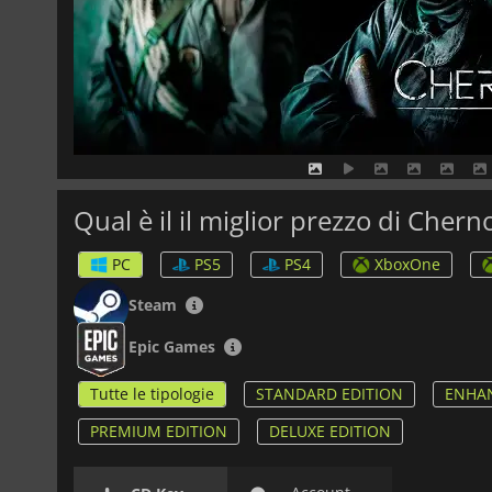
Qual è il il miglior prezzo di Chern
PC
PS5
PS4
XboxOne
Steam
Epic Games
Tutte le tipologie
STANDARD EDITION
ENHAN
PREMIUM EDITION
DELUXE EDITION