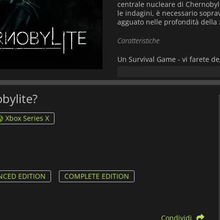
centrale nucleare di Chernobyl
le indagini, è necessario sopravvi
agguato nelle profondità della
Caratteristiche
Un Survival Game - vi farete deg
di Chernobyl per sopravvivere? 
prestare attenzione per tenersi
determina sia il vostro destin
per pianificare, ma gli uomini
obylite?
essere scoperti dalle pattuglie
Xbox Series X
Crea le tue regole - Create il 
eserciti ostili ovunque, esseri
potete vedere, quindi assicurat
attraverso le scelte che fate. Tr
Sviluppato e pubblicato da Th
survival e horror gaming. Il gi
CED EDITION
COMPLETE EDITION
Condividi