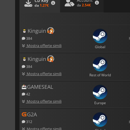
Account
CD Key
da
2.54€
da
1.27€
Kinguin
384
Mostra offerte simili
Global
Kinguin
384
Mostra offerte simili
Rest of World
GAMESEAL
42
Mostra offerte simili
Europe
G2A
312
Mostra offerte simili