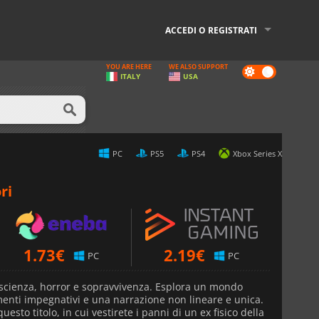
ACCEDI O REGISTRATI
YOU ARE HERE
WE ALSO SUPPORT
Dark
ITALY
USA
mode
PC
PS5
PS4
Xbox Series X
ri
1.73
€
2.19
€
PC
PC
ascienza, horror e sopravvivenza. Esplora un mondo
enti impegnativi e una narrazione non lineare e unica.
uesto titolo, in cui vestirete i panni di un ex fisico della