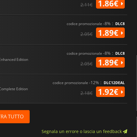
1.86€
2.11€
-8% :
codice promozionale
DLC8
1.89€
2.05€
-8% :
codice promozionale
DLC8
Enhanced Edition
1.89€
2.05€
-12% :
codice promozionale
DLC12DEAL
Complete Edition
1.92€
2.18€
RA TUTTO
Segnala un errore o lascia un feedback