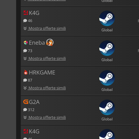
Global
K4G
46
Mostra offerte simili
Global
Eneba
73
Mostra offerte simili
Global
HRKGAME
87
Mostra offerte simili
Global
G2A
312
Mostra offerte simili
Global
K4G