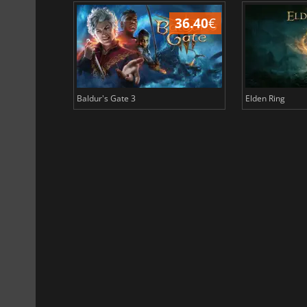
45.16
€
36.40
€
Baldur's Gate 3
Elden Ring