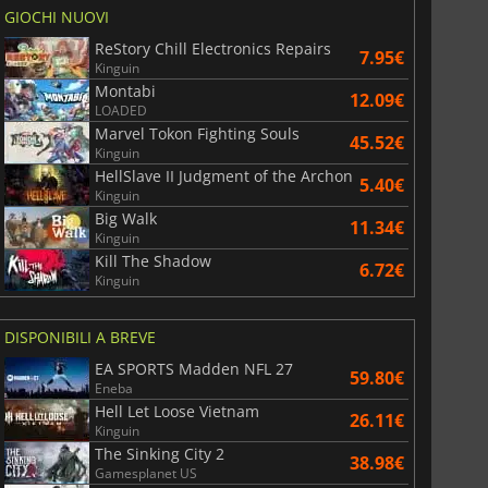
GIOCHI NUOVI
ReStory Chill Electronics Repairs
7.95€
Kinguin
Montabi
12.09€
LOADED
Marvel Tokon Fighting Souls
45.52€
Kinguin
HellSlave II Judgment of the Archon
5.40€
Kinguin
Big Walk
11.34€
Kinguin
Kill The Shadow
6.72€
Kinguin
DISPONIBILI A BREVE
EA SPORTS Madden NFL 27
59.80€
Eneba
Hell Let Loose Vietnam
26.11€
Kinguin
The Sinking City 2
38.98€
Gamesplanet US