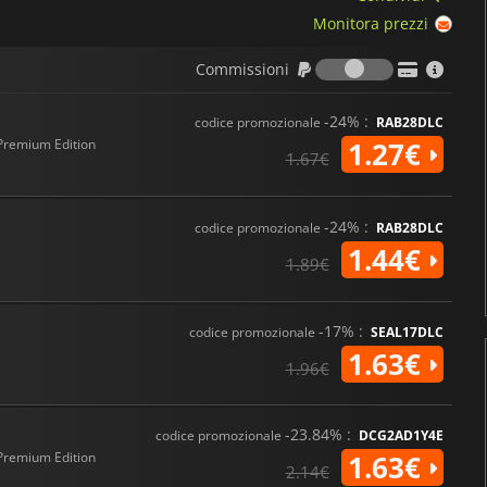
Monitora prezzi
Commission
Commissioni
-24% :
codice promozionale
RAB28DLC
Premium Edition
1.27€
1.67€
-24% :
codice promozionale
RAB28DLC
1.44€
1.89€
-17% :
codice promozionale
SEAL17DLC
1.63€
1.96€
-23.84% :
codice promozionale
DCG2AD1Y4E
Premium Edition
1.63€
2.14€