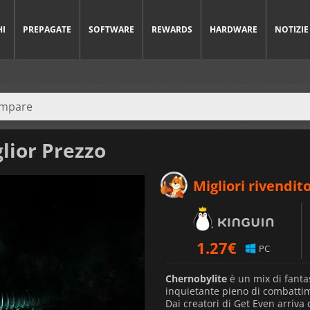
HI
PREPAGATE
SOFTWARE
REWARDS
HARDWARE
NOTIZIE
lior Prezzo
Migliori rivendito
1.27
€
PC
Chernobylite
è un mix di fant
inquietante pieno di combattim
Dai creatori di Get Even arriva q