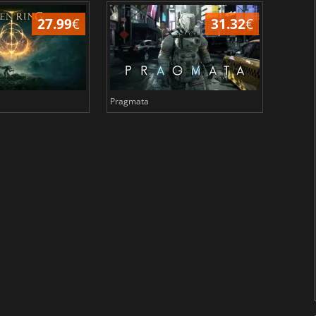
27.99
€
31.32
€
Pragmata
Total 