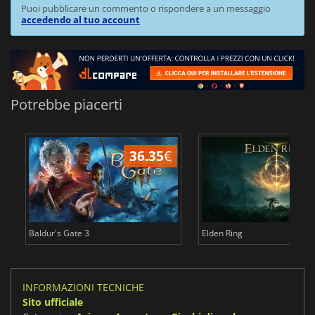
Puoi pubblicare un commento o rispondere a un messaggio
accedendo al tuo account
Potrebbe piacerti
36.35
€
2
Baldur's Gate 3
Elden Ring
INFORMAZIONI TECNICHE
Sito ufficiale