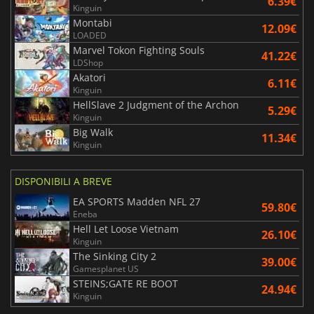
6.39€
Kinguin
Montabi
12.09€
LOADED
Marvel Tokon Fighting Souls
41.22€
LDShop
Akatori
6.11€
Kinguin
HellSlave 2 Judgment of the Archon
5.29€
Kinguin
Big Walk
11.34€
Kinguin
DISPONIBILI A BREVE
EA SPORTS Madden NFL 27
59.80€
Eneba
Hell Let Loose Vietnam
26.10€
Kinguin
The Sinking City 2
39.00€
Gamesplanet US
STEINS;GATE RE BOOT
24.94€
Kinguin