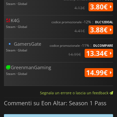
Steam · Global
3.80€
4.13€
K4G
-12% :
codice promozionale
DLC12DEAL
Steam · Global
3.88€
4.41€
GamersGate
-11% :
codice promozionale
DLCOMPARE
Steam · Global
13.34€
14.99€
GreenmanGaming
14.99€
Steam · Global
Segnala un errore o lascia un feedback
Commenti su Eon Altar: Season 1 Pass