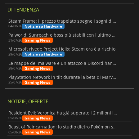
DI TENDENZA
Steam Frame: il prezzo trapelato spegne i sogni di un VR economico
Notizie su Hardware
04/08/26
Palworld: Sunreach e boss più stabili con l'ultimo update
Gaming News
31/07/26
Microsoft rivede Project Helix: Steam ora è a rischio
Notizie su Hardware
29/07/26
Le mappe dei malware e un attacco a Discord hanno colpito Meccha Chameleon
Gaming News
28/07/26
PlayStation Network in tilt durante la beta di Marvel Tōkon
Gaming News
25/07/26
NOTIZIE, OFFERTE
Resident Evil: Veronica ha già superato i 2 milioni liste dei desideri
Gaming News
05/08/26
Beast of Reincarnation: lo studio dietro Pokémon su una nuova strada
Gaming News
05/08/26