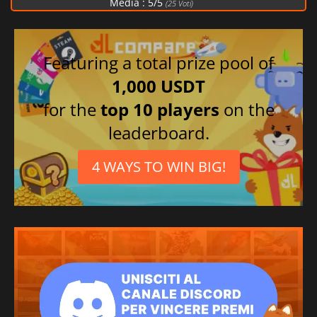
Media :
5
/
5
(
25
Voti)
Featuring a total prize pool of
1,000 USDT
for the
top 10 players
on the
leaderboard.
4 WAYS TO WIN BIG!