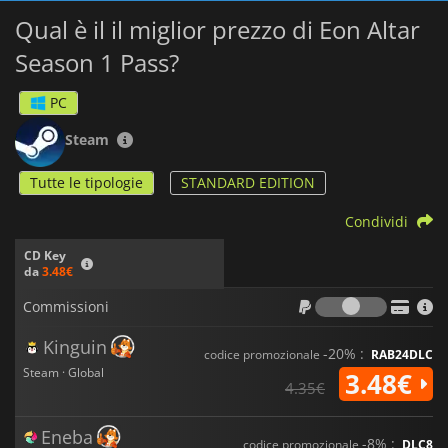
Qual è il il miglior prezzo di Eon Altar
Season 1 Pass?
PC
Steam
Tutte le tipologie
STANDARD EDITION
Condividi
CD Key
da
3.48€
Commiss
Commissioni
Kinguin
-20% :
codice promozionale
RAB24DLC
Steam · Global
3.48€
4.35€
Eneba
-8% :
codice promozionale
DLC8