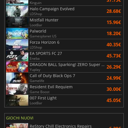
Kinguin
Halo Campaign Evolved
28.68€
LDShop
Mistfall Hunter
15.96€
LootBar
Palworld
18.20€
Gamesplanet US
Forza Horizon 6
40.35€
LDShop
EA SPORTS FC 27
45.73€
Eneba
DRAGON BALL Sparking! ZERO Super Limit Breaking NEO
26.29€
Yuplay
Call of Duty Black Ops 7
24.99€
Gamelife
Resident Evil Requiem
30.00€
Game Boost
007 First Light
45.05€
LootBar
GIOCHI NUOVI
ReStory Chill Electronics Repairs