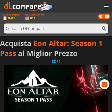
YOU ARE HERE
WE ALSO SUPPORT
Dark
GIOCHI
ITALY
USA
mode
PREPAGATE
SOFTWARE
Acquista
Eon Altar: Season 1
REWARDS
Pass
al Miglior Prezzo
HARDWARE
PC
NOTIZIE
ACCEDI O REGISTRATI