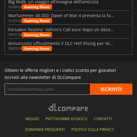
Big Walk, un viaggio all’insegna dell’amicizia
Gaming News
05/08/26
Warhammer 40.000: Dawn of War 4 presenta la fazione dei Necron
Gaming News
31/07/26
Forsaken Realms: Vahrin's Call esce dopo un decennio di sviluppo
Gaming News
28/07/26
Annunciato ufficialmente il DLC Hell Rising per Nioh 3
Gaming News
28/07/26
Ottieni le offerte migliori e i codici sconto per giocatori
Iscriviti alla newsletter di DLCompare
NEGOZI
PIATTAFORME DI GIOCO
CONTATTI
DOMANDE FREQUENTI
POLITICA SULLA PRIVACY