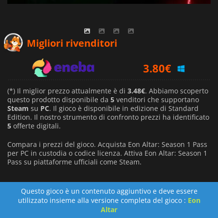
3.48
€
Migliori rivenditori
3.80
€
3.88
€
(*) Il miglior prezzo attualmente è di
3.48€
. Abbiamo scoperto
questo prodotto disponibile da
5
venditori che supportano
Steam
su
PC
. Il gioco è disponibile in edizione di Standard
Edition. Il nostro strumento di confronto prezzi ha identificato
5
offerte digitali.
Compara i prezzi del gioco. Acquista Eon Altar: Season 1 Pass
per PC in custodia o codice licenza. Attiva Eon Altar: Season 1
Pass su piattaforme ufficiali come Steam.
Questo gioco è un contenuto aggiuntivo e deve essere
utilizzato insieme alla versione completa del gioco :
Eon
Altar