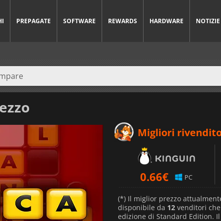
HI
PREPAGATE
SOFTWARE
REWARDS
HARDWARE
NOTIZIE
rezzo
Migliori rivendito
0.66
€
PC
(*) Il miglior prezzo attualment
disponibile da
12
venditori ch
edizione di Standard Edition. I