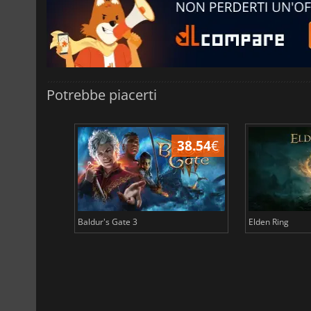
Potrebbe piacerti
45.12
€
38.54
€
Baldur's Gate 3
Elden Ring