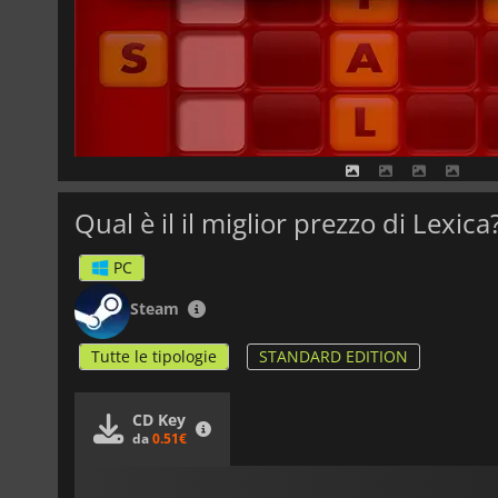
Qual è il il miglior prezzo di Lexica
PC
Steam
Tutte le tipologie
STANDARD EDITION
CD Key
da
0.51€