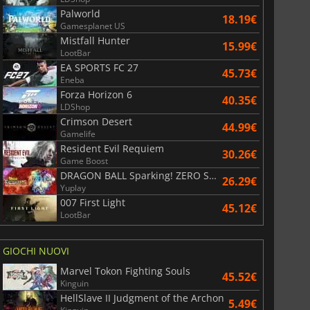
Palworld
18.19€
Gamesplanet US
Mistfall Hunter
15.99€
LootBar
EA SPORTS FC 27
45.73€
Eneba
Forza Horizon 6
40.35€
LDShop
Crimson Desert
44.99€
Gamelife
6.76
€
15.48
€
Resident Evil Requiem
30.26€
Game Boost
DRAGON BALL Sparking! ZERO Super Limit Breaking NEO
26.29€
Yuplay
007 First Light
45.12€
LootBar
War WARHAMMER 3
Lies Of P
GIOCHI NUOVI
Marvel Tokon Fighting Souls
45.52€
Kinguin
HellSlave II Judgment of the Archon
5.49€