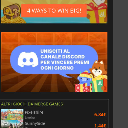
4 WAYS TO WIN BIG!
ALTRI GIOCHI DA MERGE GAMES
Pixelshire
6.84€
Eneba
SunnySide
1.44€