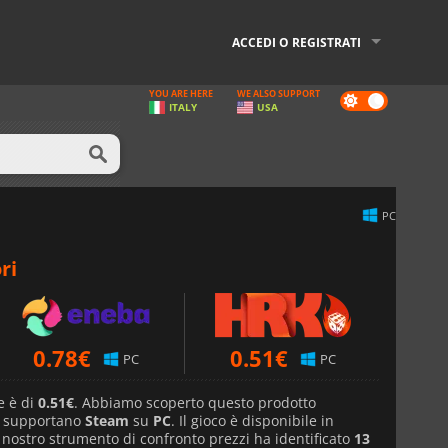
ACCEDI O REGISTRATI
YOU ARE HERE
WE ALSO SUPPORT
Dark
ITALY
USA
mode
PC
ri
0.78
€
0.51
€
PC
PC
e è di
0.51€
. Abbiamo scoperto questo prodotto
e supportano
Steam
su
PC
. Il gioco è disponibile in
l nostro strumento di confronto prezzi ha identificato
13