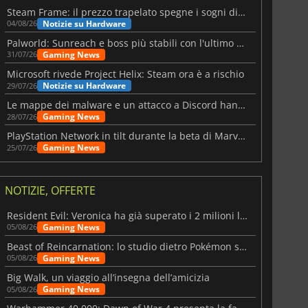
Steam Frame: il prezzo trapelato spegne i sogni di un VR economico
Notizie su Hardware
04/08/26
Palworld: Sunreach e boss più stabili con l'ultimo update
Gaming News
31/07/26
Microsoft rivede Project Helix: Steam ora è a rischio
Notizie su Hardware
29/07/26
Le mappe dei malware e un attacco a Discord hanno colpito Meccha Chameleon
Gaming News
28/07/26
PlayStation Network in tilt durante la beta di Marvel Tōkon
Gaming News
25/07/26
NOTIZIE, OFFERTE
Resident Evil: Veronica ha già superato i 2 milioni liste dei desideri
Gaming News
05/08/26
Beast of Reincarnation: lo studio dietro Pokémon su una nuova strada
Gaming News
05/08/26
Big Walk, un viaggio all’insegna dell’amicizia
Gaming News
05/08/26