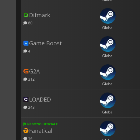
Difmark
80
Global
Game Boost
4
Global
G2A
312
Global
LOADED
243
Global
NEGOZIO UFFICIALE
Fanatical
16