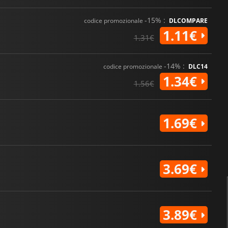
-15% :
codice promozionale
DLCOMPARE
1.11€
1.31€
-14% :
codice promozionale
DLC14
1.34€
1.56€
1.69€
3.69€
3.89€