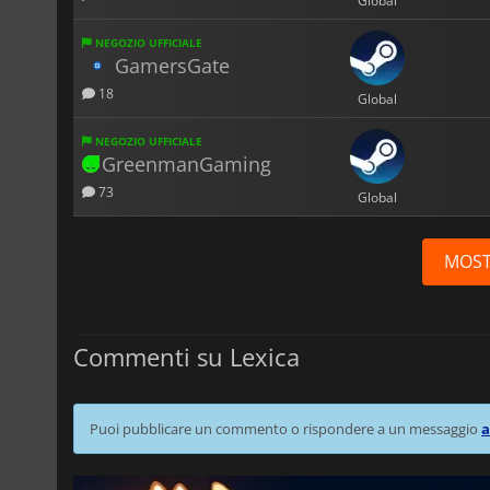
Global
NEGOZIO UFFICIALE
GamersGate
18
Global
NEGOZIO UFFICIALE
GreenmanGaming
73
Global
MOST
Commenti su Lexica
Puoi pubblicare un commento o rispondere a un messaggio
a