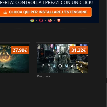
27.99
€
31.32
€
Pragmata
Total 