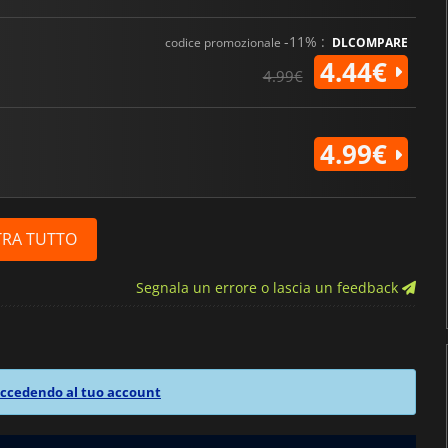
-11% :
codice promozionale
DLCOMPARE
4.44€
4.99€
4.99€
RA TUTTO
Segnala un errore o lascia un feedback
ccedendo al tuo account