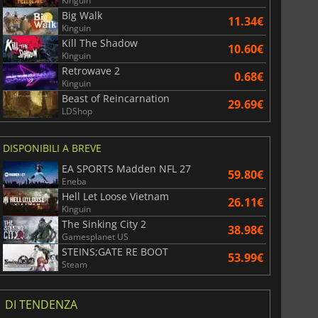
Kinguin
Big Walk
11.34€
Kinguin
Kill The Shadow
10.60€
Kinguin
Retrowave 2
0.68€
Kinguin
Beast of Reincarnation
29.69€
LDShop
DISPONIBILI A BREVE
EA SPORTS Madden NFL 27
59.80€
Eneba
Hell Let Loose Vietnam
26.11€
Kinguin
The Sinking City 2
38.98€
Gamesplanet US
STEINS;GATE RE BOOT
53.99€
Steam
DI TENDENZA