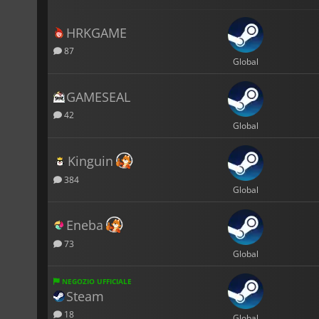
HRKGAME
87
Global
GAMESEAL
42
Global
Kinguin
384
Global
Eneba
73
Global
NEGOZIO UFFICIALE
Steam
18
Global