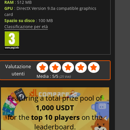
RAM
: 512 MB
GPU
: DirectX Version 9.0a compatible graphics
card
Spazio su disco
: 100 MB
Classificazione per età
Valutazione
utenti
Media :
5
/
5
(
25
Voti)
Featuring a total prize pool of
1,000 USDT
for the
top 10 players
on the
leaderboard.