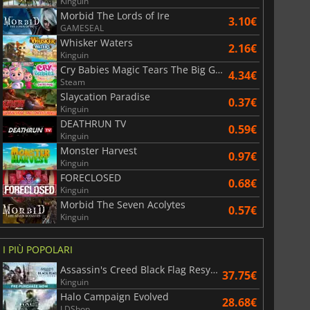
Kinguin
Morbid The Lords of Ire
3.10€
GAMESEAL
Whisker Waters
2.16€
Kinguin
Cry Babies Magic Tears The Big Game
4.34€
Steam
Slaycation Paradise
0.37€
Kinguin
DEATHRUN TV
0.59€
Kinguin
Monster Harvest
0.97€
Kinguin
FORECLOSED
0.68€
Kinguin
Morbid The Seven Acolytes
0.57€
Kinguin
I PIÙ POPOLARI
Assassin's Creed Black Flag Resynced
37.75€
Kinguin
Halo Campaign Evolved
28.68€
LDShop