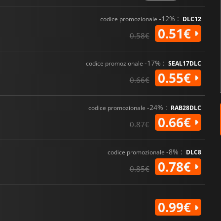
-12% :
codice promozionale
DLC12
0.51€
0.58€
-17% :
codice promozionale
SEAL17DLC
0.55€
0.66€
-24% :
codice promozionale
RAB28DLC
0.66€
0.87€
-8% :
codice promozionale
DLC8
0.78€
0.85€
0.99€