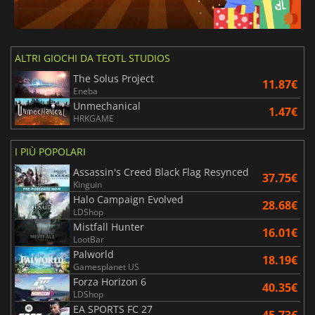
ALTRI GIOCHI DA TEOTL STUDIOS
The Solus Project
11.87€
Eneba
Unmechanical
1.47€
HRKGAME
I PIÙ POPOLARI
Assassin's Creed Black Flag Resynced
37.75€
Kinguin
Halo Campaign Evolved
28.68€
LDShop
Mistfall Hunter
16.01€
LootBar
Palworld
18.19€
Gamesplanet US
Forza Horizon 6
40.35€
LDShop
EA SPORTS FC 27
45.73€