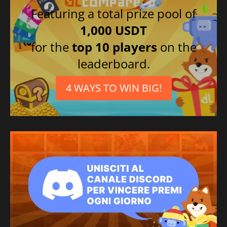
Featuring a total prize pool of
1,000 USDT
for the
top 10 players
on the
leaderboard.
4 WAYS TO WIN BIG!