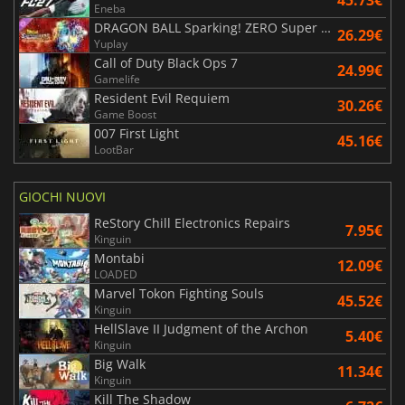
Eneba
DRAGON BALL Sparking! ZERO Super Limit Breaking NEO
26.29€
Yuplay
Call of Duty Black Ops 7
24.99€
Gamelife
Resident Evil Requiem
30.26€
Game Boost
007 First Light
45.16€
LootBar
GIOCHI NUOVI
ReStory Chill Electronics Repairs
7.95€
Kinguin
Montabi
12.09€
LOADED
Marvel Tokon Fighting Souls
45.52€
Kinguin
HellSlave II Judgment of the Archon
5.40€
Kinguin
Big Walk
11.34€
Kinguin
Kill The Shadow