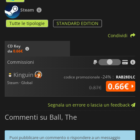
Steam
Tutte le tipologie
STANDARD EDITION
Condividi
CD Key
da
0.66€
Commiss
Commissioni
Kinguin
-24% :
codice promozionale
RAB28DLC
Steam · Global
0.66€
0.87€
Segnala un errore o lascia un feedback
Commenti su Ball, The
Puoi pubblicare un commento o rispondere a un messaggio