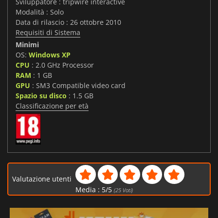
Sviluppatore : tripwire interactive
Modalità : Solo
Data di rilascio : 26 ottobre 2010
Requisiti di Sistema
Minimi
OS:
Windows XP
CPU
: 2.0 GHz Processor
RAM
: 1 GB
GPU
: SM3 Compatible video card
Spazio su disco
: 1.5 GB
Classificazione per età
Valutazione utenti
Media :
5
/
5
(
25
Voti)