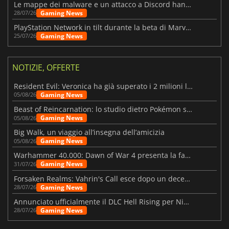
Le mappe dei malware e un attacco a Discord hanno colpito Meccha Chameleon
Gaming News
28/07/26
PlayStation Network in tilt durante la beta di Marvel Tōkon
Gaming News
25/07/26
NOTIZIE, OFFERTE
Resident Evil: Veronica ha già superato i 2 milioni liste dei desideri
Gaming News
05/08/26
Beast of Reincarnation: lo studio dietro Pokémon su una nuova strada
Gaming News
05/08/26
Big Walk, un viaggio all’insegna dell’amicizia
Gaming News
05/08/26
Warhammer 40.000: Dawn of War 4 presenta la fazione dei Necron
Gaming News
31/07/26
Forsaken Realms: Vahrin's Call esce dopo un decennio di sviluppo
Gaming News
28/07/26
Annunciato ufficialmente il DLC Hell Rising per Nioh 3
Gaming News
28/07/26