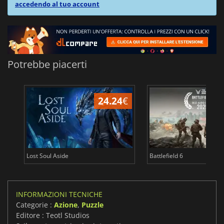
accedendo al tuo account
Potrebbe piacerti
24.24
€
Lost Soul Aside
Battlefield 6
INFORMAZIONI TECNICHE
Categorie :
Azione
,
Puzzle
Editore : Teotl Studios