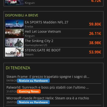
6.72€
Kinguin
DISPONIBILI A BREVE
EA SPORTS Madden NFL 27
59.80€
Eneba
Hell Let Loose Vietnam
26.11€
Kinguin
The Sinking City 2
38.98€
Gamesplanet US
STEINS;GATE RE BOOT
53.99€
Steam
DI TENDENZA
Steam Frame: il prezzo trapelato spegne i sogni di un VR economico
Notizie su Hardware
04/08/26
Palworld: Sunreach e boss più stabili con l'ultimo update
Gaming News
31/07/26
Microsoft rivede Project Helix: Steam ora è a rischio
Notizie su Hardware
29/07/26