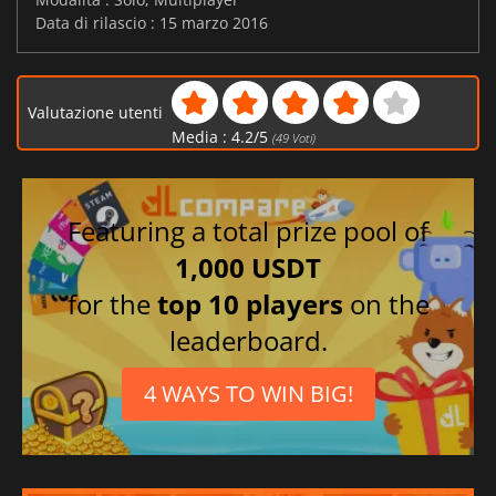
Data di rilascio : 15 marzo 2016
Valutazione utenti
Media :
4.2
/
5
(
49
Voti)
Featuring a total prize pool of
1,000 USDT
for the
top 10 players
on the
leaderboard.
4 WAYS TO WIN BIG!