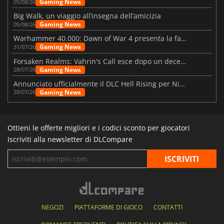
Gaming News
05/08/26
Big Walk, un viaggio all’insegna dell’amicizia
Gaming News
05/08/26
Warhammer 40.000: Dawn of War 4 presenta la fazione dei Necron
Gaming News
31/07/26
Forsaken Realms: Vahrin's Call esce dopo un decennio di sviluppo
Gaming News
28/07/26
Annunciato ufficialmente il DLC Hell Rising per Nioh 3
Gaming News
28/07/26
Ottieni le offerte migliori e i codici sconto per giocatori
Iscriviti alla newsletter di DLCompare
NEGOZI
PIATTAFORME DI GIOCO
CONTATTI