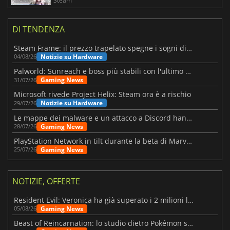
Steam
DI TENDENZA
Steam Frame: il prezzo trapelato spegne i sogni di un VR economico
Notizie su Hardware
04/08/26
Palworld: Sunreach e boss più stabili con l'ultimo update
Gaming News
31/07/26
Microsoft rivede Project Helix: Steam ora è a rischio
Notizie su Hardware
29/07/26
Le mappe dei malware e un attacco a Discord hanno colpito Meccha Chameleon
Gaming News
28/07/26
PlayStation Network in tilt durante la beta di Marvel Tōkon
Gaming News
25/07/26
NOTIZIE, OFFERTE
Resident Evil: Veronica ha già superato i 2 milioni liste dei desideri
Gaming News
05/08/26
Beast of Reincarnation: lo studio dietro Pokémon su una nuova strada