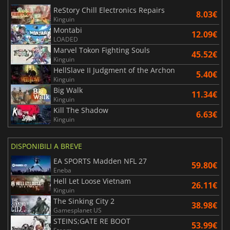
ReStory Chill Electronics Repairs
8.03€
Kinguin
Montabi
12.09€
LOADED
Marvel Tokon Fighting Souls
45.52€
Kinguin
HellSlave II Judgment of the Archon
5.40€
Kinguin
Big Walk
11.34€
Kinguin
Kill The Shadow
6.63€
Kinguin
DISPONIBILI A BREVE
EA SPORTS Madden NFL 27
59.80€
Eneba
Hell Let Loose Vietnam
26.11€
Kinguin
The Sinking City 2
38.98€
Gamesplanet US
STEINS;GATE RE BOOT
53.99€