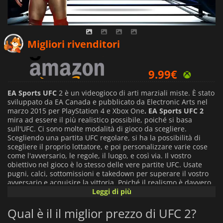
5.99
€
Migliori rivenditori
9.99
€
EA Sports UFC
2 è un videogioco di arti marziali miste. È stato
sviluppato da EA Canada e pubblicato da Electronic Arts nel
marzo 2015 per PlayStation 4 e Xbox One
. EA Sports UFC 2
mira ad essere il più realistico possibile, poiché si basa
sull'UFC. Ci sono molte modalità di gioco da scegliere.
Scegliendo una partita UFC regolare, si ha la possibilità di
scegliere il proprio lottatore, e poi personalizzare varie cose
come l'avversario, le regole, il luogo, e così via. Il vostro
obiettivo nel gioco è lo stesso delle vere partite UFC. Usate
pugni, calci, sottomissioni e takedown per superare il vostro
avversario e acquisire la vittoria. Poiché il realismo è davvero
importante in
EA Sports UFC 2
Leggi di più
, i danni che i combattenti
subiscono durante la partita sono visibili. Hai molte altre
modalità tra cui scegliere, come la modalità carriera, la
Qual è il il miglior prezzo di UFC 2?
modalità squadra, la modalità allenamento e la modalità