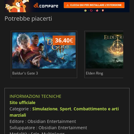
Potrebbe piacerti
36.40
€
2
Baldur's Gate 3
Elden Ring
INFORMAZIONI TECNICHE
Sito ufficiale
Categorie :
Simulazione
,
Sport
,
Combattimento e arti
marziali
Editore : Obsidian Entertainment
Sviluppatore : Obsidian Entertainment
Modalità : Solo, Multiplayer