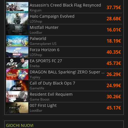
Assassin's Creed Black Flag Resynced
37.75€
Kinguin
Halo Campaign Evolved
28.68€
LDShop
Mistfall Hunter
16.01€
LootBar
Palworld
18.19€
Gamesplanet US
Forza Horizon 6
40.35€
LDShop
EA SPORTS FC 27
45.73€
Eneba
DRAGON BALL Sparking! ZERO Super Limit Breaking NEO
26.29€
Yuplay
Call of Duty Black Ops 7
24.99€
Gamelife
Resident Evil Requiem
30.26€
Game Boost
007 First Light
45.17€
LootBar
GIOCHI NUOVI