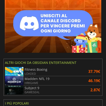
ALTRI GIOCHI DA OBSIDIAN ENTERTAINMENT
Fitness Boxing
37.79€
LOADED
Madden NFL 19
46.19€
HRKGAME
Subject 9
2.87€
GAMESEAL
I PIÙ POPOLARI