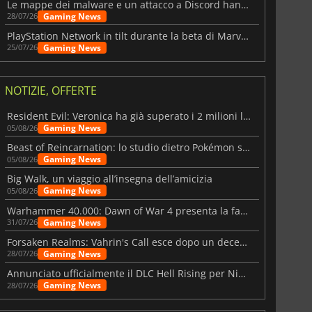
Le mappe dei malware e un attacco a Discord hanno colpito Meccha Chameleon
Gaming News
28/07/26
PlayStation Network in tilt durante la beta di Marvel Tōkon
Gaming News
25/07/26
NOTIZIE, OFFERTE
Resident Evil: Veronica ha già superato i 2 milioni liste dei desideri
Gaming News
05/08/26
Beast of Reincarnation: lo studio dietro Pokémon su una nuova strada
Gaming News
05/08/26
Big Walk, un viaggio all’insegna dell’amicizia
Gaming News
05/08/26
Warhammer 40.000: Dawn of War 4 presenta la fazione dei Necron
Gaming News
31/07/26
Forsaken Realms: Vahrin's Call esce dopo un decennio di sviluppo
Gaming News
28/07/26
Annunciato ufficialmente il DLC Hell Rising per Nioh 3
Gaming News
28/07/26