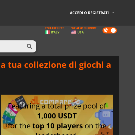
ACCEDI O REGISTRATI
YOU ARE HERE
WE ALSO SUPPORT
Dark
ITALY
USA
mode
a tua collezione di giochi a
Featuring a total prize pool of
1,000 USDT
for the
top 10 players
on the