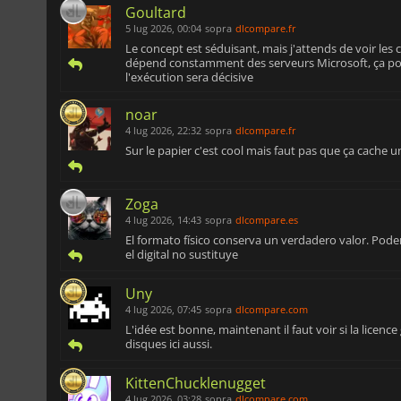
Goultard
5 lug 2026, 00:04
sopra
dlcompare.fr
Le concept est séduisant, mais j'attends de voir les 
dépend constamment des serveurs Microsoft, ça pou
l'exécution sera décisive
noar
4 lug 2026, 22:32
sopra
dlcompare.fr
Sur le papier c'est cool mais faut pas que ça cache u
Zoga
4 lug 2026, 14:43
sopra
dlcompare.es
El formato físico conserva un verdadero valor. Pode
el digital no sustituye
Uny
4 lug 2026, 07:45
sopra
dlcompare.com
L'idée est bonne, maintenant il faut voir si la licenc
disques ici aussi.
KittenChucklenugget
4 lug 2026, 03:28
sopra
dlcompare.com