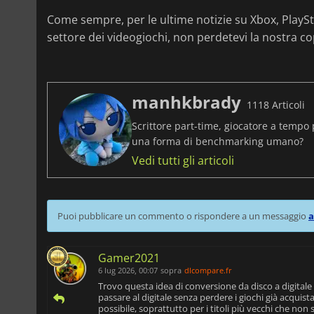
Come sempre, per le ultime notizie su Xbox, PlayStat
settore dei videogiochi, non perdetevi la nostra c
manhkbrady
1118 Articoli
Scrittore part-time, giocatore a tempo 
una forma di benchmarking umano?
Vedi tutti gli articoli
Puoi pubblicare un commento o rispondere a un messaggio
a
Gamer2021
6 lug 2026, 00:07
sopra
dlcompare.fr
Trovo questa idea di conversione da disco a digitale 
passare al digitale senza perdere i giochi già acquista
possibile, soprattutto per i titoli più vecchi che non