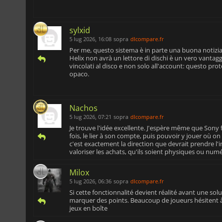
sylxid
5 lug 2026, 16:08
sopra
dlcompare.fr
Per me, questo sistema è in parte una buona notizia:
Helix non avrà un lettore di dischi è un vero vantaggio
vincolati al disco e non solo all'account: questo pro
opaco.
Nachos
5 lug 2026, 07:21
sopra
dlcompare.fr
Je trouve l'idée excellente. J'espère même que Sony 
fois, le lier à son compte, puis pouvoir y jouer où on
c'est exactement la direction que devrait prendre l'i
valoriser les achats, qu'ils soient physiques ou num
Milox
5 lug 2026, 06:36
sopra
dlcompare.fr
Si cette fonctionnalité devient réalité avant une so
marquer des points. Beaucoup de joueurs hésitent à
jeux en boîte