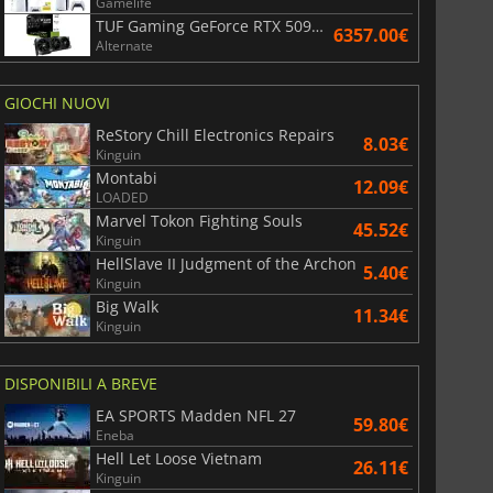
Gamelife
TUF Gaming GeForce RTX 5090 OC Edition 32GB
6357.00€
Alternate
GIOCHI NUOVI
ReStory Chill Electronics Repairs
8.03€
Kinguin
Montabi
12.09€
LOADED
Marvel Tokon Fighting Souls
45.52€
Kinguin
HellSlave II Judgment of the Archon
5.40€
Kinguin
Big Walk
11.34€
Kinguin
DISPONIBILI A BREVE
EA SPORTS Madden NFL 27
59.80€
Eneba
Hell Let Loose Vietnam
26.11€
Kinguin