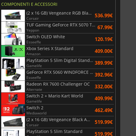
COMPONENTI E ACCESSORI
(2 x 16 GB) Vengeance RGB Black AMD Expo 6000 MHz - CAS 30
536.99€
Corsair
TUF Gaming GeForce RTX 5070 Ti OC White Edition 16GB
67.99€
Yeppon
Switch OLED White
120.19€
Esseeffe
Xbox Series X Standard
409.00€
Amazon
PlayStation 5 Slim Digital Standard
389.99€
Gamelife
GeForce RTX 5060 WINDFORCE OC 8G
392.96€
Esseeffe
Radeon RX 7600 Challenger OC
332.00€
Alternate
Switch 2 + Mario Kart World
409.99€
Gamelife
Switch 2
462.49€
Mediaworld
(2 x 16 GB) Vengeance Black AMD Expo 6000 MHz - CAS 30
519.99€
Corsair
PlayStation 5 Slim Standard
519.99€