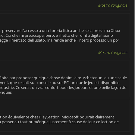
Mostra l'originale
 preservare l'accesso a una libreria fisica anche se la prossima Xbox
. Ciò che mi preoccupa, però, è il fatto che i diritti digitali siano
tegge il mercato dell'usato, ma rende anche l'intero processo un po'
Mostra l'originale
finira par proposer quelque chose de similaire. Acheter un jeu une seule
 veut, que ce soit sur console ou sur PC lorsque le jeu est disponible,
ndustrie. Ce serait un vrai confort pour les joueurs et une belle façon de
ériques
lution équivalente chez PlayStation, Microsoft pourrait clairement
 passer au tout numérique justement à cause de leur collection de