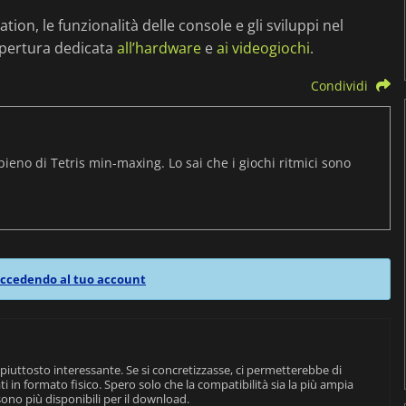
ion, le funzionalità delle console e gli sviluppi nel
opertura dedicata
all’hardware
e
ai videogiochi
.
Condividi
pieno di Tetris min-maxing. Lo sai che i giochi ritmici sono
ccedendo al tuo account
piuttosto interessante. Se si concretizzasse, ci permetterebbe di
ti in formato fisico. Spero solo che la compatibilità sia la più ampia
 sono più disponibili per il download.