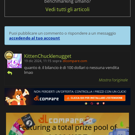
benchmarking umano?
Vedi tutti gli articoli
Puoi pubblicare un commento o rispondere a un messaggio
accedendo al tuo account
KittenChucklenugget
19 dic 2024, 11:15
sopra
dlcompare.com
quanto è. il bilancio è di 100 dollari o nessuna vendita
lmao
Mostra l'originale
Featuring a total prize pool of