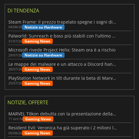
DI TENDENZA
Steam Frame: il prezzo trapelato spegne i sogni di un VR economico
Notizie su Hardware
04/08/26
Palworld: Sunreach e boss più stabili con l'ultimo update
Gaming News
31/07/26
Microsoft rivede Project Helix: Steam ora è a rischio
Notizie su Hardware
29/07/26
Le mappe dei malware e un attacco a Discord hanno colpito Meccha Chameleon
Gaming News
28/07/26
PlayStation Network in tilt durante la beta di Marvel Tōkon
Gaming News
25/07/26
NOTIZIE, OFFERTE
MARVEL Tōkon debutta con la presentazione della roadmap per il primo anno
Gaming News
11 ore fa
Resident Evil: Veronica ha già superato i 2 milioni liste dei desideri
Gaming News
05/08/26