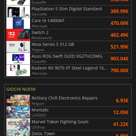
Esseeffe
PlayStation 5 Slim Digital Standard
389.99€
Gamelife
Core i9-14900KF
470.00€
Alternate
Switch 2
462.49€
Mediaworld
Xbox Series S 512 GB
521.99€
Yeppon
Asus ROG Swift OLED XG27UCDMG
903.04€
Esseeffe
Radeon RX 9070 XT Steel Legend 16GB
790.00€
Alternate
GIOCHI NUOVI
ReStory Chill Electronics Repairs
6.93€
Kinguin
Montabi
12.09€
LOADED
Marvel Tokon Fighting Souls
41.22€
LDShop
Doloc Town