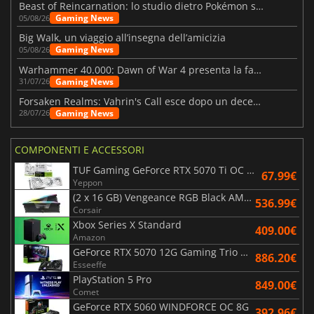
Beast of Reincarnation: lo studio dietro Pokémon su una nuova strada
Gaming News
05/08/26
Big Walk, un viaggio all’insegna dell’amicizia
Gaming News
05/08/26
Warhammer 40.000: Dawn of War 4 presenta la fazione dei Necron
Gaming News
31/07/26
Forsaken Realms: Vahrin's Call esce dopo un decennio di sviluppo
Gaming News
28/07/26
COMPONENTI E ACCESSORI
TUF Gaming GeForce RTX 5070 Ti OC White Edition 16GB
67.99€
Yeppon
(2 x 16 GB) Vengeance RGB Black AMD Expo 6000 MHz - CAS 30
536.99€
Corsair
Xbox Series X Standard
409.00€
Amazon
GeForce RTX 5070 12G Gaming Trio OC Black
886.20€
Esseeffe
PlayStation 5 Pro
849.00€
Comet
GeForce RTX 5060 WINDFORCE OC 8G
392.96€