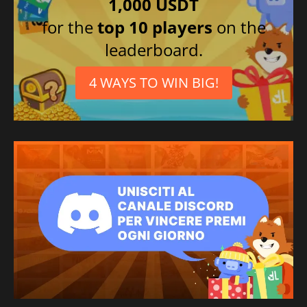
1,000 USDT
for the
top 10 players
on the
leaderboard.
4 WAYS TO WIN BIG!