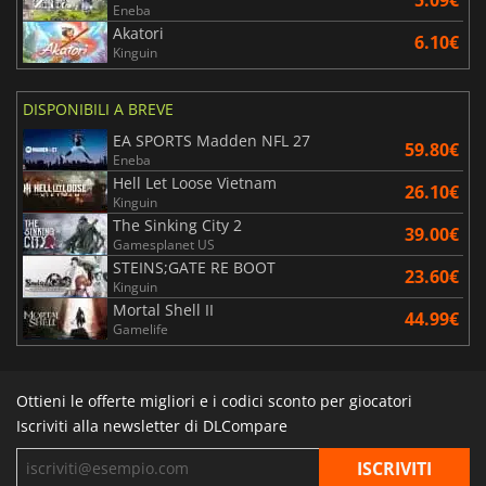
5.09€
Eneba
Akatori
6.10€
Kinguin
DISPONIBILI A BREVE
EA SPORTS Madden NFL 27
59.80€
Eneba
Hell Let Loose Vietnam
26.10€
Kinguin
The Sinking City 2
39.00€
Gamesplanet US
STEINS;GATE RE BOOT
23.60€
Kinguin
Mortal Shell II
44.99€
Gamelife
Ottieni le offerte migliori e i codici sconto per giocatori
Iscriviti alla newsletter di DLCompare