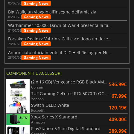
Gaming News
05/08/26
Big Walk, un viaggio all’insegna dell’amicizia
Gaming News
05/08/26
Warhammer 40.000: Dawn of War 4 presenta la fazione dei Necron
Gaming News
31/07/26
Forsaken Realms: Vahrin's Call esce dopo un decennio di sviluppo
Gaming News
28/07/26
Annunciato ufficialmente il DLC Hell Rising per Nioh 3
Gaming News
28/07/26
COMPONENTI E ACCESSORI
(2 x 16 GB) Vengeance RGB Black AMD Expo 6000 MHz - CAS 30
536.99€
Corsair
TUF Gaming GeForce RTX 5070 Ti OC White Edition 16GB
67.99€
Yeppon
Switch OLED White
120.19€
Esseeffe
Xbox Series X Standard
409.00€
Amazon
PlayStation 5 Slim Digital Standard
389.99€
Gamelife