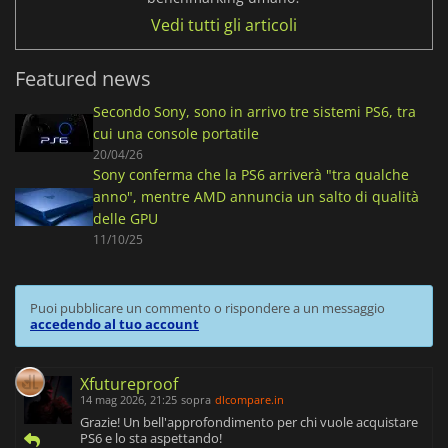
Vedi tutti gli articoli
Featured news
Secondo Sony, sono in arrivo tre sistemi PS6, tra
cui una console portatile
20/04/26
Sony conferma che la PS6 arriverà "tra qualche
anno", mentre AMD annuncia un salto di qualità
delle GPU
11/10/25
Puoi pubblicare un commento o rispondere a un messaggio
accedendo al tuo account
Xfutureproof
14 mag 2026, 21:25
sopra
dlcompare.in
Grazie! Un bell'approfondimento per chi vuole acquistare
PS6 e lo sta aspettando!