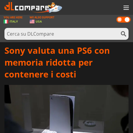
YOU ARE HERE
WE ALSO SUPPORT
Dark
GIOCHI
ITALY
USA
mode
PREPAGATE
SOFTWARE
Sony valuta una PS6 con
REWARDS
memoria ridotta per
HARDWARE
contenere i costi
NOTIZIE
ACCEDI O REGISTRATI