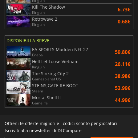
Kinguin
Kill The Shadow
6.73€
Kinguin
Retrowave 2
0.68€
Kinguin
DISPONIBILI A BREVE
EA SPORTS Madden NFL 27
59.80€
Eneba
Hell Let Loose Vietnam
26.11€
Kinguin
The Sinking City 2
38.98€
Gamesplanet US
STEINS;GATE RE BOOT
53.99€
Steam
Mortal Shell II
44.99€
Gamelife
Ottieni le offerte migliori e i codici sconto per giocatori
Iscriviti alla newsletter di DLCompare