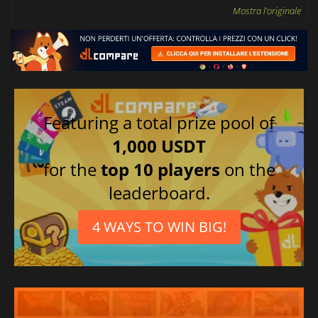
Mostra l'originale
Featuring a total prize pool of
1,000 USDT
for the
top 10 players
on the
leaderboard.
4 WAYS TO WIN BIG!