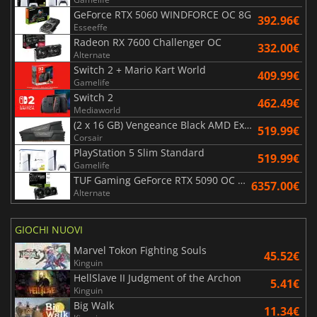
GeForce RTX 5060 WINDFORCE OC 8G
392.96€
Esseeffe
Radeon RX 7600 Challenger OC
332.00€
Alternate
Switch 2 + Mario Kart World
409.99€
Gamelife
Switch 2
462.49€
Mediaworld
(2 x 16 GB) Vengeance Black AMD Expo 6000 MHz - CAS 30
519.99€
Corsair
PlayStation 5 Slim Standard
519.99€
Gamelife
TUF Gaming GeForce RTX 5090 OC Edition 32GB
6357.00€
Alternate
GIOCHI NUOVI
Marvel Tokon Fighting Souls
45.52€
Kinguin
HellSlave II Judgment of the Archon
5.41€
Kinguin
Big Walk
11.34€