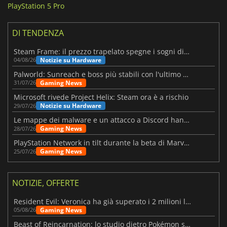
PlayStation 5 Pro
DI TENDENZA
Steam Frame: il prezzo trapelato spegne i sogni di un VR economico
Notizie su Hardware
04/08/26
Palworld: Sunreach e boss più stabili con l'ultimo update
Gaming News
31/07/26
Microsoft rivede Project Helix: Steam ora è a rischio
Notizie su Hardware
29/07/26
Le mappe dei malware e un attacco a Discord hanno colpito Meccha Chameleon
Gaming News
28/07/26
PlayStation Network in tilt durante la beta di Marvel Tōkon
Gaming News
25/07/26
NOTIZIE, OFFERTE
Resident Evil: Veronica ha già superato i 2 milioni liste dei desideri
Gaming News
05/08/26
Beast of Reincarnation: lo studio dietro Pokémon su una nuova strada