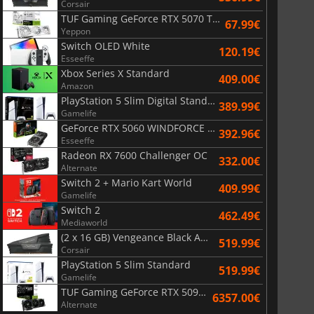
Corsair
TUF Gaming GeForce RTX 5070 Ti OC White Edition 16GB
67.99€
Yeppon
Switch OLED White
120.19€
Esseeffe
Xbox Series X Standard
409.00€
Amazon
PlayStation 5 Slim Digital Standard
389.99€
Gamelife
GeForce RTX 5060 WINDFORCE OC 8G
392.96€
Esseeffe
Radeon RX 7600 Challenger OC
332.00€
Alternate
Switch 2 + Mario Kart World
409.99€
Gamelife
Switch 2
462.49€
Mediaworld
(2 x 16 GB) Vengeance Black AMD Expo 6000 MHz - CAS 30
519.99€
Corsair
PlayStation 5 Slim Standard
519.99€
Gamelife
TUF Gaming GeForce RTX 5090 OC Edition 32GB
6357.00€
Alternate