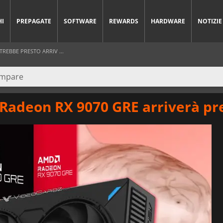
HI
PREPAGATE
SOFTWARE
REWARDS
HARDWARE
NOTIZIE
REBBE PRESTO ARRIV ...
 Radeon RX 9070 GRE arriverà pre