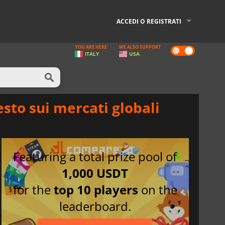
ACCEDI O REGISTRATI
YOU ARE HERE
WE ALSO SUPPORT
Dark
ITALY
USA
mode
sto sui mercati globali
Featuring a total prize pool of
1,000 USDT
for the
top 10 players
on the
leaderboard.