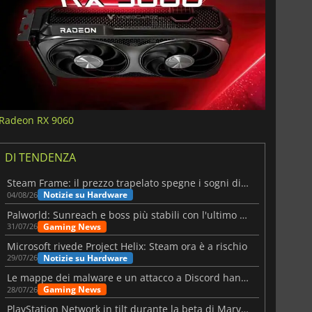
Radeon RX 9060
DI TENDENZA
Steam Frame: il prezzo trapelato spegne i sogni di un VR economico
Notizie su Hardware
04/08/26
Palworld: Sunreach e boss più stabili con l'ultimo update
Gaming News
31/07/26
Microsoft rivede Project Helix: Steam ora è a rischio
Notizie su Hardware
29/07/26
Le mappe dei malware e un attacco a Discord hanno colpito Meccha Chameleon
Gaming News
28/07/26
PlayStation Network in tilt durante la beta di Marvel Tōkon