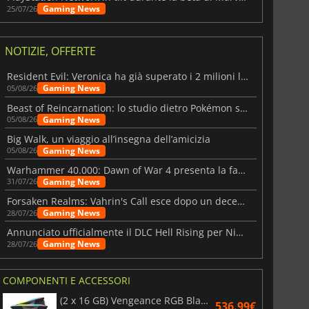
Gaming News
25/07/26
NOTIZIE, OFFERTE
Resident Evil: Veronica ha già superato i 2 milioni liste dei desideri
Gaming News
05/08/26
Beast of Reincarnation: lo studio dietro Pokémon su una nuova strada
Gaming News
05/08/26
Big Walk, un viaggio all’insegna dell’amicizia
Gaming News
05/08/26
Warhammer 40.000: Dawn of War 4 presenta la fazione dei Necron
Gaming News
31/07/26
Forsaken Realms: Vahrin's Call esce dopo un decennio di sviluppo
Gaming News
28/07/26
Annunciato ufficialmente il DLC Hell Rising per Nioh 3
Gaming News
28/07/26
COMPONENTI E ACCESSORI
(2 x 16 GB) Vengeance RGB Black AMD Expo 6000 MHz - CAS 30
536.99€