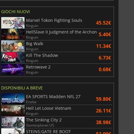
GIOCHI NUOVI
Marvel Tokon Fighting Souls
45.52€
Kinguin
HellSlave II Judgment of the Archon
5.40€
Kinguin
Big Walk
11.34€
Kinguin
Kill The Shadow
6.73€
Kinguin
Retrowave 2
0.68€
Kinguin
DISPONIBILI A BREVE
EA SPORTS Madden NFL 27
59.80€
Eneba
Hell Let Loose Vietnam
26.11€
Kinguin
The Sinking City 2
38.98€
Gamesplanet US
STEINS;GATE RE BOOT
53.99€