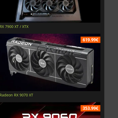
RX 7900 XT / XTX
619.99€
Radeon RX 9070 XT
353.99€