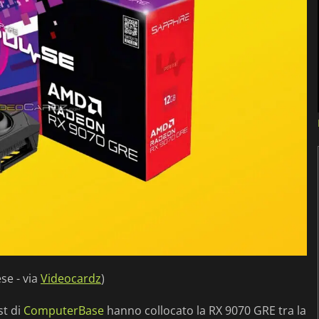
se - via
Videocardz
)
st di
ComputerBase
hanno collocato la RX 9070 GRE tra la