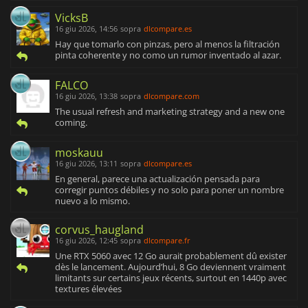
VicksB
16 giu 2026, 14:56
sopra
dlcompare.es
Hay que tomarlo con pinzas, pero al menos la filtración
pinta coherente y no como un rumor inventado al azar.
FALCO
16 giu 2026, 13:38
sopra
dlcompare.com
The usual refresh and marketing strategy and a new one
coming.
moskauu
16 giu 2026, 13:11
sopra
dlcompare.es
En general, parece una actualización pensada para
corregir puntos débiles y no solo para poner un nombre
nuevo a lo mismo.
corvus_haugland
16 giu 2026, 12:45
sopra
dlcompare.fr
Une RTX 5060 avec 12 Go aurait probablement dû exister
dès le lancement. Aujourd’hui, 8 Go deviennent vraiment
limitants sur certains jeux récents, surtout en 1440p avec
textures élevées