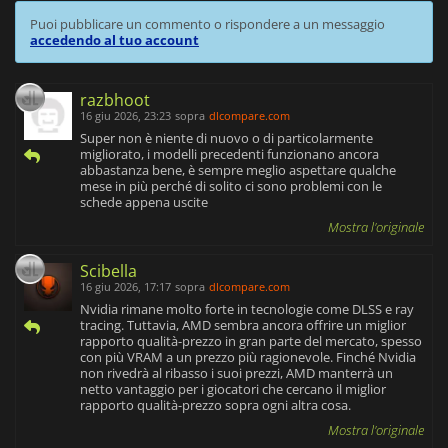
Puoi pubblicare un commento o rispondere a un messaggio
accedendo al tuo account
razbhoot
16 giu 2026, 23:23
sopra
dlcompare.com
Super non è niente di nuovo o di particolarmente
migliorato, i modelli precedenti funzionano ancora
abbastanza bene, è sempre meglio aspettare qualche
mese in più perché di solito ci sono problemi con le
schede appena uscite
Mostra l'originale
Scibella
16 giu 2026, 17:17
sopra
dlcompare.com
Nvidia rimane molto forte in tecnologie come DLSS e ray
tracing. Tuttavia, AMD sembra ancora offrire un miglior
rapporto qualità-prezzo in gran parte del mercato, spesso
con più VRAM a un prezzo più ragionevole. Finché Nvidia
non rivedrà al ribasso i suoi prezzi, AMD manterrà un
netto vantaggio per i giocatori che cercano il miglior
rapporto qualità-prezzo sopra ogni altra cosa.
Mostra l'originale