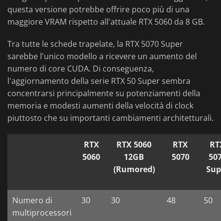
questa versione potrebbe offrire poco più di una
maggiore VRAM rispetto all'attuale RTX 5060 da 8 GB.
Tra tutte le schede trapelate, la RTX 5070 Super
sarebbe l'unico modello a ricevere un aumento del
numero di core CUDA. Di conseguenza,
l'aggiornamento della serie RTX 50 Super sembra
concentrarsi principalmente su potenziamenti della
memoria e modesti aumenti della velocità di clock
piuttosto che su importanti cambiamenti architetturali.
RTX
RTX 5060
RTX
RT
5060
12GB
5070
50
(Rumored)
Sup
Numero di
30
30
48
50
multiprocessori