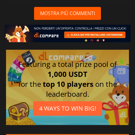
MOSTRA PIÙ COMMENTI
Featuring a total prize pool of
1,000 USDT
for the
top 10 players
on the
leaderboard.
4 WAYS TO WIN BIG!