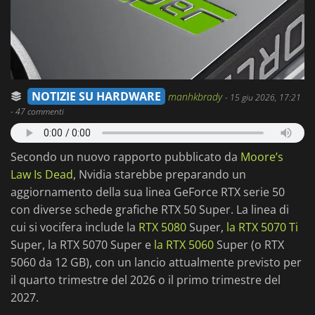
NOTIZIE SU HARDWARE
manhkbrady
-
15 giu 2026, 17:21
- 47 commenti
Secondo un nuovo rapporto pubblicato da
Moore’s
Law Is Dead
, Nvidia starebbe preparando un
aggiornamento della sua linea GeForce RTX serie 50
con diverse schede grafiche RTX 50 Super. La linea di
cui si vocifera include la
RTX 5080
Super,
la RTX 5070 Ti
Super, la RTX 5070 Super e
la RTX 5060
Super (o RTX
5060 da 12 GB), con un lancio attualmente previsto per
il quarto trimestre del 2026 o il primo trimestre del
2027.