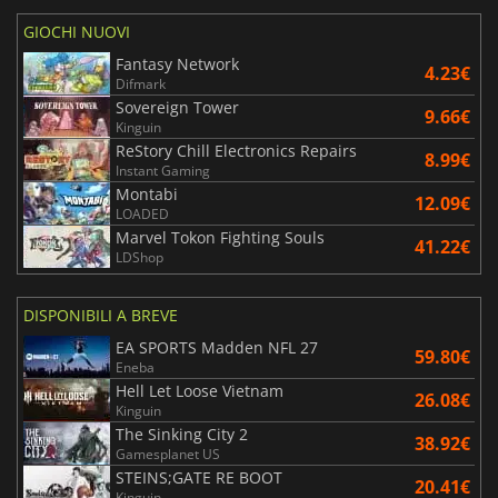
GIOCHI NUOVI
Fantasy Network
4.23€
Difmark
Sovereign Tower
9.66€
Kinguin
ReStory Chill Electronics Repairs
8.99€
Instant Gaming
Montabi
12.09€
LOADED
Marvel Tokon Fighting Souls
41.22€
LDShop
DISPONIBILI A BREVE
EA SPORTS Madden NFL 27
59.80€
Eneba
Hell Let Loose Vietnam
26.08€
Kinguin
The Sinking City 2
38.92€
Gamesplanet US
STEINS;GATE RE BOOT
20.41€
Kinguin