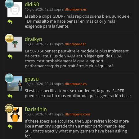
didi90
16 giu 2026, 12:33
sopra
dlcompare.es
El salto a chips GDDR7 más rápidos suena bien, aunque el
TDP más alto me hace pensar en más calor y más
exigencia para la fuente.
draikyn
16 giu 2026, 12:11
sopra
dlcompare.fr
La 5070 Super est peut-être le modèle le plus intéressant
de cette liste. Plus de VRAM et un léger gain de CUDA
cores, c’est probablement là que le rapport
performances/prix pourrait être le plus équilibré
jjpasu
16 giu 2026, 10:44
sopra
dlcompare.es
Si estas especificaciones se mantienen, la gama SUPER
puede ser mucho más equilibrada que la generación base.
Baris4hin
16 giu 2026, 10:41
sopra
dlcompare.com
If these specs are accurate, the Super refresh looks more
like a memory upgrade than a major performance leap.
Still, that's exactly what many gamers have been asking
for.