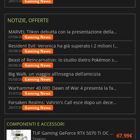
Gaming News
28/07/26
NOTIZIE, OFFERTE
MARVEL Tōkon debutta con la presentazione della roadmap per il primo anno
Gaming News
07/08/26
Resident Evil: Veronica ha già superato i 2 milioni liste dei desideri
Gaming News
05/08/26
Beast of Reincarnation: lo studio dietro Pokémon su una nuova strada
Gaming News
05/08/26
Big Walk, un viaggio all’insegna dell’amicizia
Gaming News
05/08/26
Warhammer 40.000: Dawn of War 4 presenta la fazione dei Necron
Gaming News
31/07/26
Forsaken Realms: Vahrin's Call esce dopo un decennio di sviluppo
Gaming News
28/07/26
COMPONENTI E ACCESSORI
TUF Gaming GeForce RTX 5070 Ti OC White Edition 16GB
67.99€
Yeppon