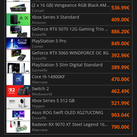
(2 x 16 GB) Vengeance RGB Black AMD Expo 6000 MHz - CAS 30
536.99€
Corsair
Xbox Series X Standard
409.00€
Amazon
GeForce RTX 5070 12G Gaming Trio OC Black
886.20€
Esseeffe
PlayStation 5 Pro
849.00€
Comet
GeForce RTX 5060 WINDFORCE OC 8G
392.96€
Esseeffe
PlayStation 5 Slim Digital Standard
389.99€
Gamelife
Core i9-14900KF
470.00€
Alternate
Switch 2
462.49€
Mediaworld
Xbox Series S 512 GB
521.99€
Yeppon
Asus ROG Swift OLED XG27UCDMG
903.04€
Esseeffe
Radeon RX 9070 XT Steel Legend 16GB
790.00€
Alternate