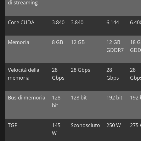
di streaming
Core CUDA
3.840
3.840
6.144
6.40
Memoria
8 GB
12 GB
12 GB
18 
GDDR7
GDD
Velocità della
28
28 Gbps
28
28
memoria
Gbps
Gbps
Gbp
Bus di memoria
128
128 bit
192 bit
192 
bit
TGP
145
Sconosciuto
250 W
275
W