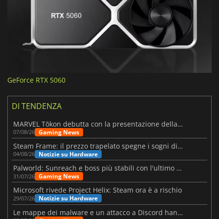
GeForce RTX 5060
DI TENDENZA
MARVEL Tōkon debutta con la presentazione della roadmap per il primo anno
Gaming News
07/08/26
Steam Frame: il prezzo trapelato spegne i sogni di un VR economico
Notizie su Hardware
04/08/26
Palworld: Sunreach e boss più stabili con l'ultimo update
Gaming News
31/07/26
Microsoft rivede Project Helix: Steam ora è a rischio
Notizie su Hardware
29/07/26
Le mappe dei malware e un attacco a Discord hanno colpito Meccha Chameleon