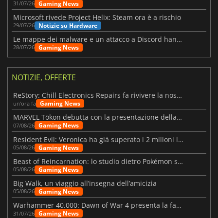
Gaming News
31/07/26
Microsoft rivede Project Helix: Steam ora è a rischio
Notizie su Hardware
29/07/26
Le mappe dei malware e un attacco a Discord hanno colpito Meccha Chameleon
Gaming News
28/07/26
NOTIZIE, OFFERTE
ReStory: Chill Electronics Repairs fa rivivere la nostalgia degli anni 2000
Gaming News
un'ora fa
MARVEL Tōkon debutta con la presentazione della roadmap per il primo anno
Gaming News
07/08/26
Resident Evil: Veronica ha già superato i 2 milioni liste dei desideri
Gaming News
05/08/26
Beast of Reincarnation: lo studio dietro Pokémon su una nuova strada
Gaming News
05/08/26
Big Walk, un viaggio all’insegna dell’amicizia
Gaming News
05/08/26
Warhammer 40.000: Dawn of War 4 presenta la fazione dei Necron
Gaming News
31/07/26