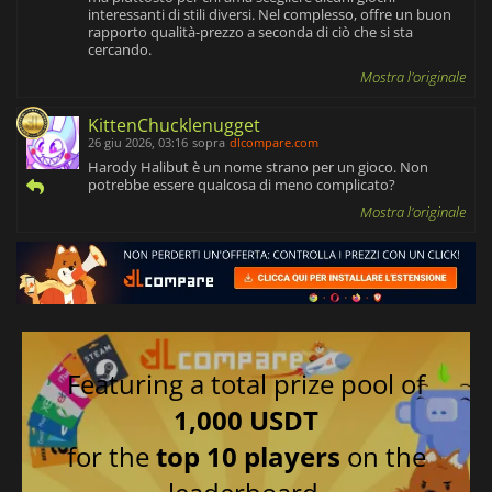
interessanti di stili diversi. Nel complesso, offre un buon
rapporto qualità-prezzo a seconda di ciò che si sta
cercando.
Mostra l'originale
KittenChucklenugget
26 giu 2026, 03:16
sopra
dlcompare.com
Harody Halibut è un nome strano per un gioco. Non
potrebbe essere qualcosa di meno complicato?
Mostra l'originale
Featuring a total prize pool of
1,000 USDT
for the
top 10 players
on the