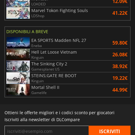
12.09€
LOADED
Marvel Tokon Fighting Souls
41.22€
LDShop
DISPONIBILI A BREVE
EA SPORTS Madden NFL 27
59.80€
Eneba
Hell Let Loose Vietnam
26.08€
Kinguin
The Sinking City 2
38.92€
Gamesplanet US
STEINS;GATE RE BOOT
19.22€
Kinguin
Mortal Shell II
44.99€
Gamelife
Ottieni le offerte migliori e i codici sconto per giocatori
Iscriviti alla newsletter di DLCompare