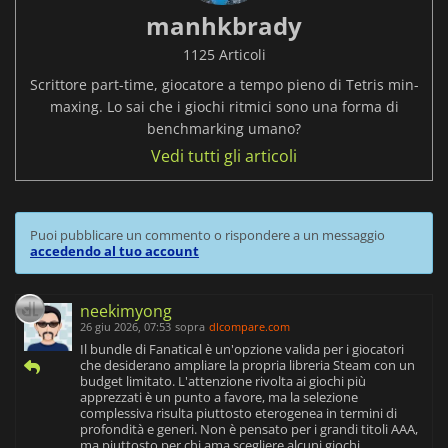
manhkbrady
1125 Articoli
Scrittore part-time, giocatore a tempo pieno di Tetris min-
maxing. Lo sai che i giochi ritmici sono una forma di
benchmarking umano?
Vedi tutti gli articoli
Puoi pubblicare un commento o rispondere a un messaggio
accedendo al tuo account
neekimyong
26 giu 2026, 07:53
sopra
dlcompare.com
Il bundle di Fanatical è un'opzione valida per i giocatori
che desiderano ampliare la propria libreria Steam con un
budget limitato. L'attenzione rivolta ai giochi più
apprezzati è un punto a favore, ma la selezione
complessiva risulta piuttosto eterogenea in termini di
profondità e generi. Non è pensato per i grandi titoli AAA,
ma piuttosto per chi ama scegliere alcuni giochi