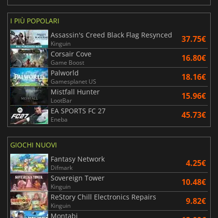
I PIÙ POPOLARI
Assassin's Creed Black Flag Resynced
37.75€
Kinguin
Corsair Cove
16.80€
Game Boost
Palworld
18.16€
Gamesplanet US
Mistfall Hunter
15.96€
LootBar
EA SPORTS FC 27
45.73€
Eneba
GIOCHI NUOVI
Fantasy Network
4.25€
Difmark
Sovereign Tower
10.48€
Kinguin
ReStory Chill Electronics Repairs
9.82€
Kinguin
Montabi