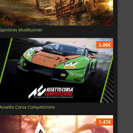
Spintires MudRunner
3.00€
Assetto Corsa Competizione
1.47€