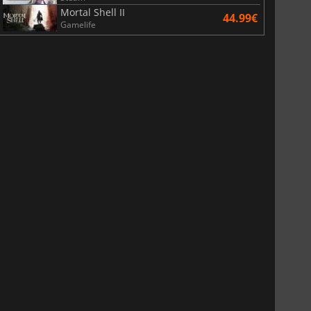
Mortal Shell II
44.99€
Gamelife