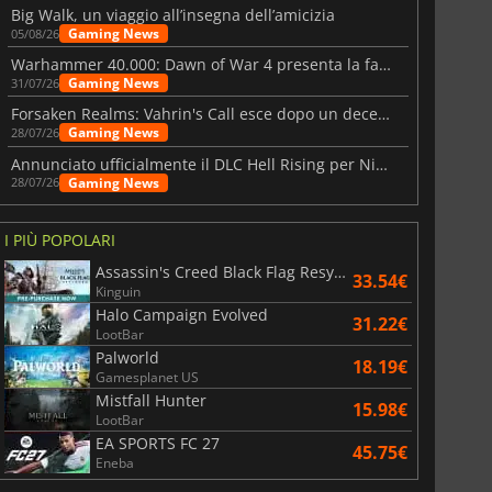
Big Walk, un viaggio all’insegna dell’amicizia
Gaming News
05/08/26
Warhammer 40.000: Dawn of War 4 presenta la fazione dei Necron
Gaming News
31/07/26
Forsaken Realms: Vahrin's Call esce dopo un decennio di sviluppo
Gaming News
28/07/26
Annunciato ufficialmente il DLC Hell Rising per Nioh 3
Gaming News
28/07/26
I PIÙ POPOLARI
Assassin's Creed Black Flag Resynced
33.54€
Kinguin
Halo Campaign Evolved
31.22€
LootBar
Palworld
18.19€
Gamesplanet US
Mistfall Hunter
15.98€
LootBar
EA SPORTS FC 27
45.75€
Eneba