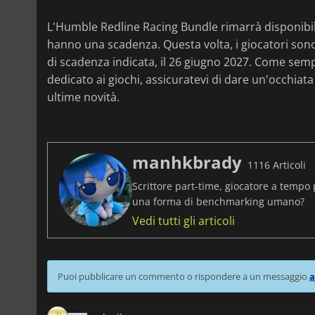
L'Humble Redline Racing Bundle rimarrà disponibile 
hanno una scadenza. Questa volta, i giocatori sono 
di scadenza indicata, il 26 giugno 2027. Come semp
dedicato ai giochi, assicuratevi di dare un'occhiata
ultime novità.
manhkbrady
1116 Articoli
Scrittore part-time, giocatore a tempo 
una forma di benchmarking umano?
Vedi tutti gli articoli
Puoi pubblicare un commento o rispondere a un messaggio
a