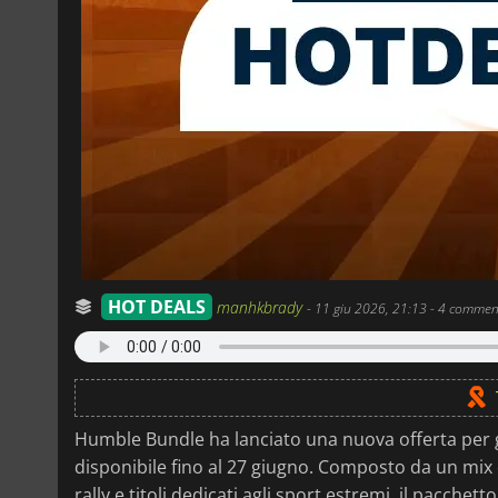
HOT DEALS
manhkbrady
-
11 giu 2026, 21:13
- 4 commen
Humble Bundle ha lanciato una nuova offerta per gl
disponibile fino al 27 giugno. Composto da un mix d
rally e titoli dedicati agli sport estremi, il pacchet