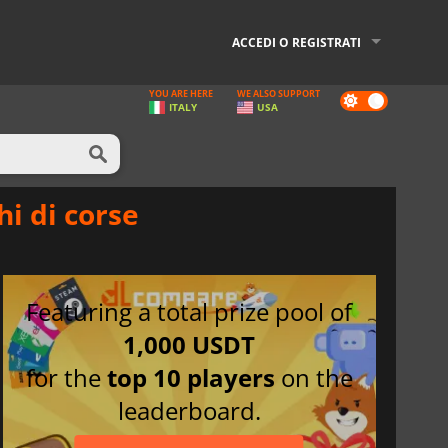
ACCEDI O REGISTRATI
YOU ARE HERE
WE ALSO SUPPORT
Dark
ITALY
USA
mode
hi di corse
Featuring a total prize pool of
1,000 USDT
for the
top 10 players
on the
leaderboard.