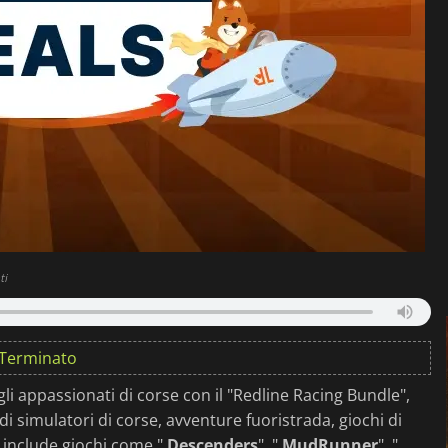
ti
Terminato
i appassionati di corse con il "Redline Racing Bundle",
i simulatori di corse, avventure fuoristrada, giochi di
to include giochi come "
Descenders
", "
MudRunner
", "