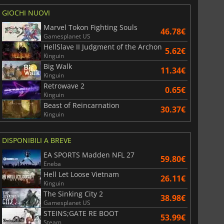
GIOCHI NUOVI
Marvel Tokon Fighting Souls
46.78€
Gamesplanet US
HellSlave II Judgment of the Archon
5.62€
Kinguin
Big Walk
11.34€
Kinguin
Retrowave 2
0.65€
Kinguin
Beast of Reincarnation
30.37€
Kinguin
DISPONIBILI A BREVE
EA SPORTS Madden NFL 27
59.80€
Eneba
Hell Let Loose Vietnam
26.11€
Kinguin
The Sinking City 2
38.98€
Gamesplanet US
STEINS;GATE RE BOOT
53.99€
Steam