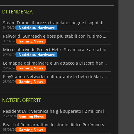
DI TENDENZA
Steam Frame: il prezzo trapelato spegne i sogni di un VR economico
Notizie su Hardware
04/08/26
Palworld: Sunreach e boss più stabili con l'ultimo update
Gaming News
31/07/26
Microsoft rivede Project Helix: Steam ora è a rischio
Notizie su Hardware
29/07/26
Le mappe dei malware e un attacco a Discord hanno colpito Meccha Chameleon
Gaming News
28/07/26
PlayStation Network in tilt durante la beta di Marvel Tōkon
Gaming News
25/07/26
NOTIZIE, OFFERTE
Resident Evil: Veronica ha già superato i 2 milioni liste dei desideri
Gaming News
23 ore fa
Beast of Reincarnation: lo studio dietro Pokémon su una nuova strada
Gaming News
05/08/26