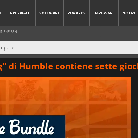
HI
PREPAGATE
SOFTWARE
REWARDS
HARDWARE
NOTIZIE
IENE BEN ...
g" di Humble contiene sette gioc