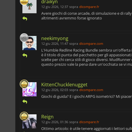
draikyn
12 giu 2026, 12:37
sopra
dlcompare.fr
Avere giochi di corse arcade, di simulazione e di rall
altrimenti avremmo forse ignorato
neekimyong
12 giu 2026, 11:47
sopra
dlcompare.com
L'Humble Redline Racing Bundle sembra un'offerta i
è il titolo di punta del pacchetto per gli appassionat
scelte per chi cerca stili di gioco diversi. MudRunner
questo prezzo vale la pena dare un'occhiata se vi ma
KittenChucklenugget
12 giu 2026, 02:03
sopra
dlcompare.com
Giochi di guida? E i giochi ARPG isometrici? Mi piac
Reign
12 giu 2026, 01:36
sopra
dlcompare.fr
Ottimo articolo: è utile tenere aggiornati i lettori s