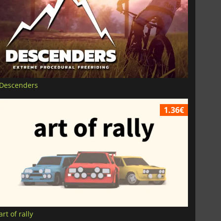
Descenders
1.36€
art of rally