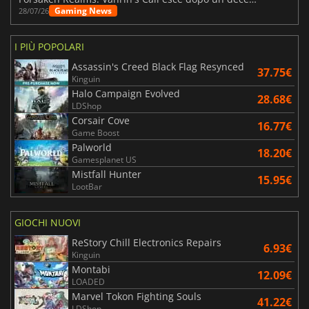
Gaming News
28/07/26
I PIÙ POPOLARI
Assassin's Creed Black Flag Resynced
37.75€
Kinguin
Halo Campaign Evolved
28.68€
LDShop
Corsair Cove
16.77€
Game Boost
Palworld
18.20€
Gamesplanet US
Mistfall Hunter
15.95€
LootBar
GIOCHI NUOVI
ReStory Chill Electronics Repairs
6.93€
Kinguin
Montabi
12.09€
LOADED
Marvel Tokon Fighting Souls
41.22€
LDShop