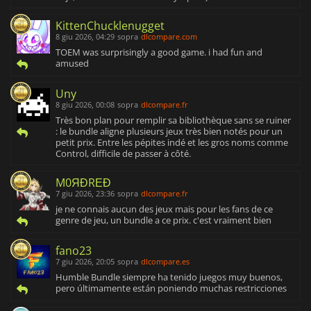
KittenChucklenugget
8 giu 2026, 04:29
sopra
dlcompare.com
TOEM was surprisingly a good game. i had fun and
amused
Uny
8 giu 2026, 00:08
sopra
dlcompare.fr
Très bon plan pour remplir sa bibliothèque sans se ruiner
: le bundle aligne plusieurs jeux très bien notés pour un
petit prix. Entre les pépites indé et les gros noms comme
Control, difficile de passer à côté.
M0ЯĐRΕĐ
7 giu 2026, 23:36
sopra
dlcompare.fr
je ne connais aucun des jeux mais pour les fans de ce
genre de jeu, un bundle a ce prix. c'est vraiment bien
fano23
7 giu 2026, 20:05
sopra
dlcompare.es
Humble Bundle siempre ha tenido juegos muy buenos,
pero últimamente están poniendo muchas restricciones