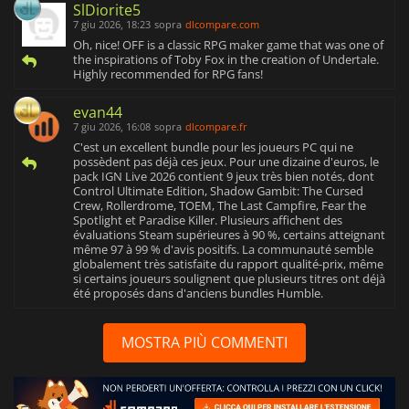
SlDiorite5
7 giu 2026, 18:23
sopra
dlcompare.com
Oh, nice! OFF is a classic RPG maker game that was one of
the inspirations of Toby Fox in the creation of Undertale.
Highly recommended for RPG fans!
evan44
7 giu 2026, 16:08
sopra
dlcompare.fr
C'est un excellent bundle pour les joueurs PC qui ne
possèdent pas déjà ces jeux. Pour une dizaine d'euros, le
pack IGN Live 2026 contient 9 jeux très bien notés, dont
Control Ultimate Edition, Shadow Gambit: The Cursed
Crew, Rollerdrome, TOEM, The Last Campfire, Fear the
Spotlight et Paradise Killer. Plusieurs affichent des
évaluations Steam supérieures à 90 %, certains atteignant
même 97 à 99 % d'avis positifs. La communauté semble
globalement très satisfaite du rapport qualité-prix, même
si certains joueurs soulignent que plusieurs titres ont déjà
été proposés dans d'anciens bundles Humble.
MOSTRA PIÙ COMMENTI