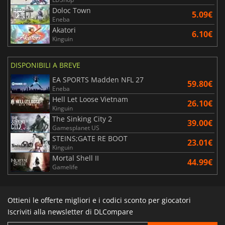
Doloc Town
5.09€
Eneba
Akatori
6.10€
Kinguin
DISPONIBILI A BREVE
EA SPORTS Madden NFL 27
59.80€
Eneba
Hell Let Loose Vietnam
26.10€
Kinguin
The Sinking City 2
39.00€
Gamesplanet US
STEINS;GATE RE BOOT
23.01€
Kinguin
Mortal Shell II
44.99€
Gamelife
Ottieni le offerte migliori e i codici sconto per giocatori
Iscriviti alla newsletter di DLCompare