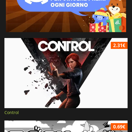
2.31€
Control
0.69€