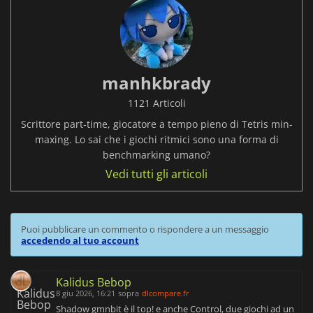
manhkbrady
1121 Articoli
Scrittore part-time, giocatore a tempo pieno di Tetris min-
maxing. Lo sai che i giochi ritmici sono una forma di
benchmarking umano?
Vedi tutti gli articoli
Puoi pubblicare un commento o rispondere a un messaggio
accedendo al tuo account
Kalidus Bebop
8 giu 2026, 16:21
sopra
dlcompare.fr
Shadow gmnbit è il top! e anche Control, due giochi ad un