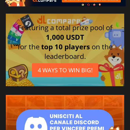
Featuring a total prize pool of
1,000 USDT
for the
top 10 players
on the
leaderboard.
4 WAYS TO WIN BIG!