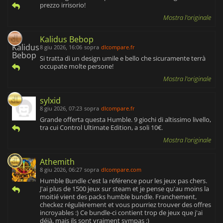
prezzo irrisorio!
Mostra l'originale
Kalidus Bebop
8 giu 2026, 16:06
sopra
dlcompare.fr
Si tratta di un design umile e bello che sicuramente terrà
occupate molte persone!
Mostra l'originale
sylxid
8 giu 2026, 07:23
sopra
dlcompare.fr
Grande offerta questa Humble. 9 giochi di altissimo livello,
tra cui Control Ultimate Edition, a soli 10€.
Mostra l'originale
Athemith
8 giu 2026, 06:27
sopra
dlcompare.com
Humble Bundle c'est la référence pour les jeux pas chers.
J'ai plus de 1500 jeux sur steam et je pense qu'au moins la
moitié vient des packs humble bundle. Franchement,
checkez régulièrement et vous pourriez trouver des offres
incroyables :) Ce bundle-ci contient trop de jeux que j'ai
déjà, mais ils sont vraiment sympas :)