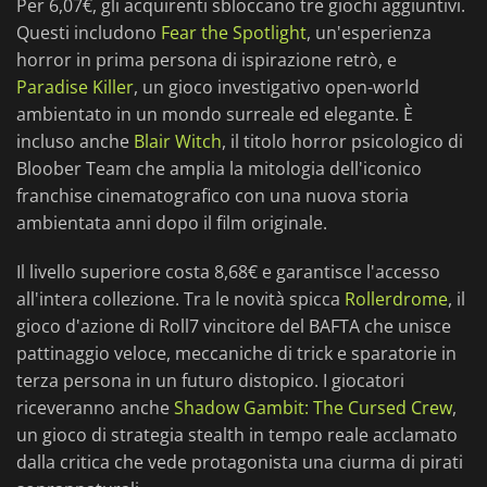
Per 6,07€, gli acquirenti sbloccano tre giochi aggiuntivi.
Questi includono
Fear the Spotlight
, un'esperienza
horror in prima persona di ispirazione retrò, e
Paradise Killer
, un gioco investigativo open-world
ambientato in un mondo surreale ed elegante. È
incluso anche
Blair Witch
, il titolo horror psicologico di
Bloober Team che amplia la mitologia dell'iconico
franchise cinematografico con una nuova storia
ambientata anni dopo il film originale.
Il livello superiore costa 8,68€ e garantisce l'accesso
all'intera collezione. Tra le novità spicca
Rollerdrome
, il
gioco d'azione di Roll7 vincitore del BAFTA che unisce
pattinaggio veloce, meccaniche di trick e sparatorie in
terza persona in un futuro distopico. I giocatori
riceveranno anche
Shadow Gambit: The Cursed Crew
,
un gioco di strategia stealth in tempo reale acclamato
dalla critica che vede protagonista una ciurma di pirati