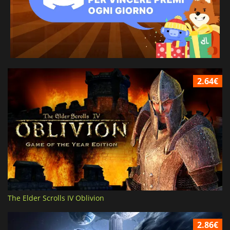
2.64€
The Elder Scrolls IV Oblivion
2.86€