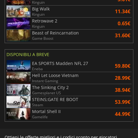
Kinguin
Big Walk
11.34€
Kinguin
Retrowave 2
0.65€
Kinguin
Beast of Reincarnation
31.60€
Game Boost
DISPONIBILI A BREVE
EA SPORTS Madden NFL 27
59.80€
Eneba
Hell Let Loose Vietnam
28.99€
Instant Gaming
The Sinking City 2
38.94€
Gamesplanet US
STEINS;GATE RE BOOT
53.99€
Steam
Mortal Shell II
44.99€
Gamelife
Ottieni le offerte migliori e i codici sconto per giocatori