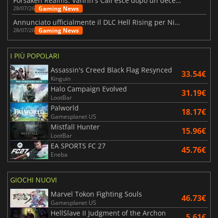
Forsaken Realms: Vahrin's Call esce dopo un decennio di sviluppo
Gaming News
28/07/26
Annunciato ufficialmente il DLC Hell Rising per Nioh 3
Gaming News
28/07/26
I PIÙ POPOLARI
Assassin's Creed Black Flag Resynced
33.54€
Kinguin
Halo Campaign Evolved
31.19€
LootBar
Palworld
18.17€
Gamesplanet US
Mistfall Hunter
15.96€
LootBar
EA SPORTS FC 27
45.76€
Eneba
GIOCHI NUOVI
Marvel Tokon Fighting Souls
46.73€
Gamesplanet US
HellSlave II Judgment of the Archon
5.61€