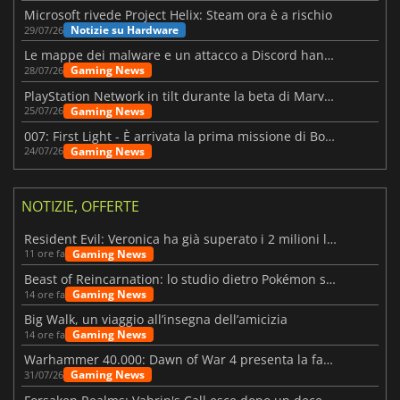
Microsoft rivede Project Helix: Steam ora è a rischio
Notizie su Hardware
29/07/26
Le mappe dei malware e un attacco a Discord hanno colpito Meccha Chameleon
Gaming News
28/07/26
PlayStation Network in tilt durante la beta di Marvel Tōkon
Gaming News
25/07/26
007: First Light - È arrivata la prima missione di Bond dopo il lancio
Gaming News
24/07/26
NOTIZIE, OFFERTE
Resident Evil: Veronica ha già superato i 2 milioni liste dei desideri
Gaming News
11 ore fa
Beast of Reincarnation: lo studio dietro Pokémon su una nuova strada
Gaming News
14 ore fa
Big Walk, un viaggio all’insegna dell’amicizia
Gaming News
14 ore fa
Warhammer 40.000: Dawn of War 4 presenta la fazione dei Necron
Gaming News
31/07/26