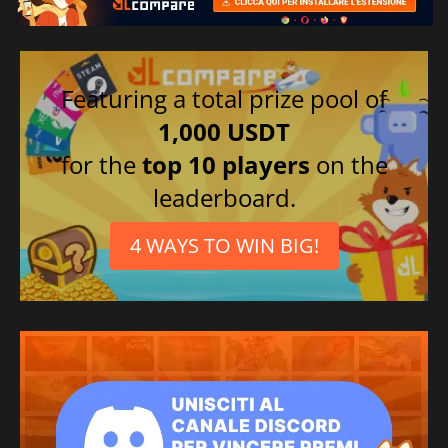
Featuring a total prize pool of
1,000 USDT
for the
top 10 players
on the
leaderboard.
4 WAYS TO WIN BIG!