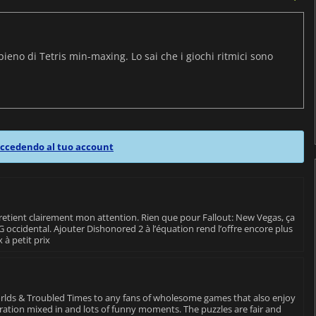
pieno di Tetris min-maxing. Lo sai che i giochi ritmici sono
ccedendo al tuo account
retient clairement mon attention. Rien que pour Fallout: New Vegas, ça
G occidental. Ajouter Dishonored 2 à l’équation rend l’offre encore plus
 à petit prix
rlds & Troubled Times to any fans of wholesome games that also enjoy
loration mixed in and lots of funny moments. The puzzles are fair and