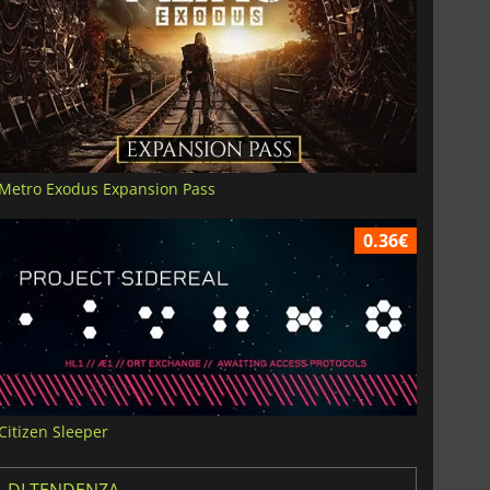
Metro Exodus Expansion Pass
0.36€
Citizen Sleeper
DI TENDENZA