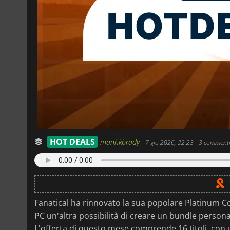
HOT DEALS
manhkbrady
-
7 giu 2026, 22:23
- 3 comment
Fanatical ha rinnovato la sua popolare Platinum Col
PC un'altra possibilità di creare un bundle persona
L'offerta di questo mese comprende 16 titoli, c