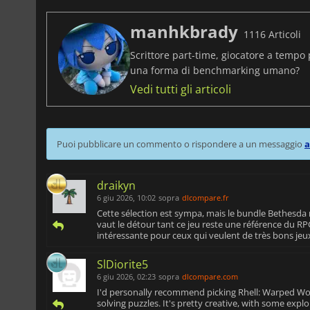
manhkbrady
1116 Articoli
Scrittore part-time, giocatore a tempo 
una forma di benchmarking umano?
Vedi tutti gli articoli
Puoi pubblicare un commento o rispondere a un messaggio
a
draikyn
6 giu 2026, 10:02
sopra
dlcompare.fr
Cette sélection est sympa, mais le bundle Bethesda 
vaut le détour tant ce jeu reste une référence du RP
intéressante pour ceux qui veulent de très bons jeux
SlDiorite5
6 giu 2026, 02:23
sopra
dlcompare.com
I'd personally recommend picking Rhell: Warped Wo
solving puzzles. It's pretty creative, with some exp