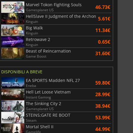
Marvel Tokon Fighting Souls
46.73€
Gamesplanet US
HellSlave II Judgment of the Archon
5.61€
Kinguin
Big Walk
11.34€
Kinguin
Retrowave 2
0.65€
Kinguin
Beast of Reincarnation
31.60€
Game Boost
DISPONIBILI A BREVE
EA SPORTS Madden NFL 27
59.80€
Eneba
Hell Let Loose Vietnam
28.99€
Instant Gaming
The Sinking City 2
38.94€
Gamesplanet US
STEINS;GATE RE BOOT
53.99€
Steam
Mortal Shell II
44.99€
Gamelife