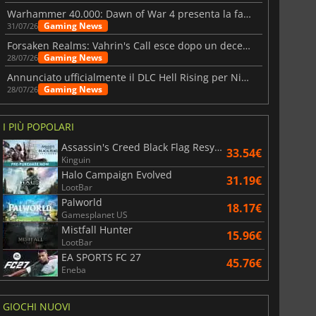
Warhammer 40.000: Dawn of War 4 presenta la fazione dei Necron
Gaming News
31/07/26
Forsaken Realms: Vahrin's Call esce dopo un decennio di sviluppo
Gaming News
28/07/26
Annunciato ufficialmente il DLC Hell Rising per Nioh 3
Gaming News
28/07/26
I PIÙ POPOLARI
Assassin's Creed Black Flag Resynced
33.54€
Kinguin
Halo Campaign Evolved
31.19€
LootBar
Palworld
18.17€
Gamesplanet US
Mistfall Hunter
15.96€
LootBar
EA SPORTS FC 27
45.76€
Eneba
GIOCHI NUOVI