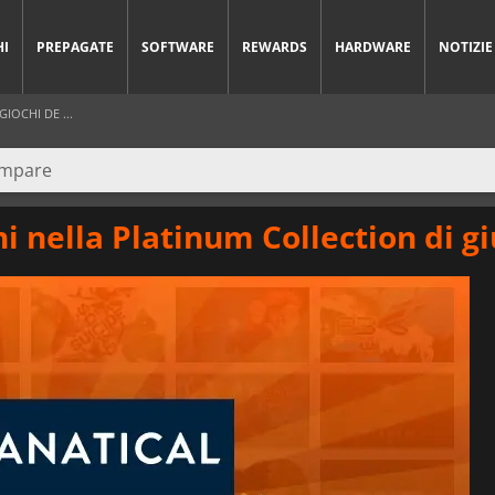
HI
PREPAGATE
SOFTWARE
REWARDS
HARDWARE
NOTIZIE
IOCHI DE ...
chi nella Platinum Collection di g