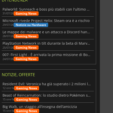
Palworld: Sunreach e boss più stabili con l'ultimo update
Gaming News
31/07/26
Microsoft rivede Project Helix: Steam ora è a rischio
Notizie su Hardware
29/07/26
Le mappe dei malware e un attacco a Discord hanno colpito Meccha Chameleon
Gaming News
28/07/26
PlayStation Network in tilt durante la beta di Marvel Tōkon
Gaming News
25/07/26
007: First Light - È arrivata la prima missione di Bond dopo il lancio
Gaming News
24/07/26
NOTIZIE, OFFERTE
Resident Evil: Veronica ha già superato i 2 milioni liste dei desideri
Gaming News
12 ore fa
Beast of Reincarnation: lo studio dietro Pokémon su una nuova strada
Gaming News
15 ore fa
Big Walk, un viaggio all’insegna dell’amicizia
Gaming News
15 ore fa