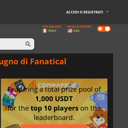
ACCEDI O REGISTRATI
YOU ARE HERE
WE ALSO SUPPORT
Dark
ITALY
USA
mode
iugno di Fanatical
Featuring a total prize pool of
1,000 USDT
for the
top 10 players
on the
leaderboard.