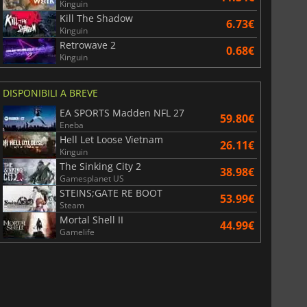
Kinguin
Kill The Shadow
6.73€
Kinguin
Retrowave 2
0.68€
Kinguin
DISPONIBILI A BREVE
EA SPORTS Madden NFL 27
59.80€
Eneba
Hell Let Loose Vietnam
26.11€
Kinguin
The Sinking City 2
38.98€
Gamesplanet US
STEINS;GATE RE BOOT
53.99€
Steam
Mortal Shell II
44.99€
Gamelife