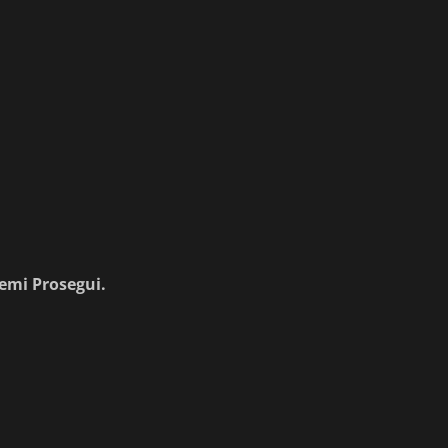
remi
Prosegui
.