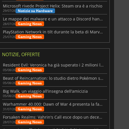
Microsoft rivede Project Helix: Steam ora è a rischio
Notizie su Hardware
29/07/26
Le mappe dei malware e un attacco a Discord hanno colpito Meccha Chameleon
Gaming News
28/07/26
PlayStation Network in tilt durante la beta di Marvel Tōkon
Gaming News
25/07/26
NOTIZIE, OFFERTE
Resident Evil: Veronica ha già superato i 2 milioni liste dei desideri
Gaming News
05/08/26
Beast of Reincarnation: lo studio dietro Pokémon su una nuova strada
Gaming News
05/08/26
Big Walk, un viaggio all’insegna dell’amicizia
Gaming News
05/08/26
Warhammer 40.000: Dawn of War 4 presenta la fazione dei Necron
Gaming News
31/07/26
Forsaken Realms: Vahrin's Call esce dopo un decennio di sviluppo
Gaming News
28/07/26