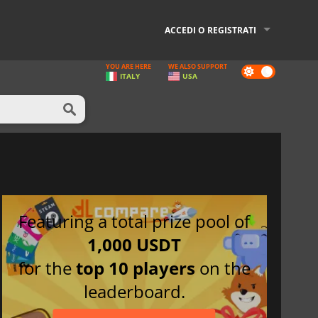
ACCEDI O REGISTRATI
YOU ARE HERE
WE ALSO SUPPORT
Dark
ITALY
USA
mode
Featuring a total prize pool of
1,000 USDT
for the
top 10 players
on the
leaderboard.