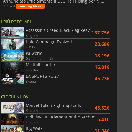
Annunciato ufficialmente il DLC Hell Rising per Nioh 3
Gaming News
28/07/26
I PIÙ POPOLARI
Assassin's Creed Black Flag Resynced
37.75€
Kinguin
Halo Campaign Evolved
28.68€
LDShop
Palworld
18.19€
Gamesplanet US
Mistfall Hunter
16.01€
LootBar
EA SPORTS FC 27
45.73€
Eneba
GIOCHI NUOVI
Marvel Tokon Fighting Souls
45.52€
Kinguin
HellSlave II Judgment of the Archon
5.41€
Kinguin
Big Walk
11.34€