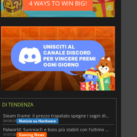
4 WAYS TO WIN BIG!
DI TENDENZA
Steam Frame: il prezzo trapelato spegne i sogni di un VR economico
Notizie su Hardware
04/08/26
Palworld: Sunreach e boss più stabili con l'ultimo update
Gaming News
31/07/26