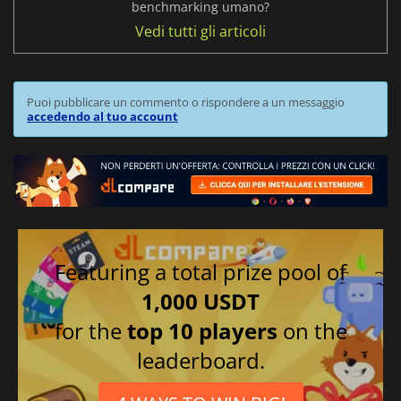
benchmarking umano?
Vedi tutti gli articoli
Puoi pubblicare un commento o rispondere a un messaggio
accedendo al tuo account
Featuring a total prize pool of
1,000 USDT
for the
top 10 players
on the
leaderboard.