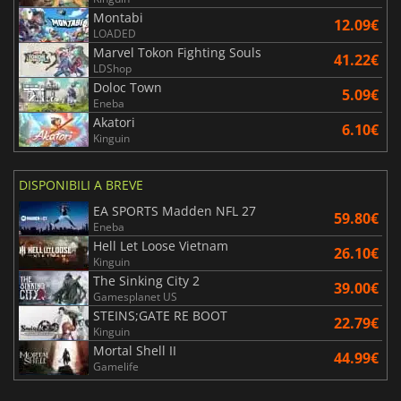
Montabi
12.09€
LOADED
Marvel Tokon Fighting Souls
41.22€
LDShop
Doloc Town
5.09€
Eneba
Akatori
6.10€
Kinguin
DISPONIBILI A BREVE
EA SPORTS Madden NFL 27
59.80€
Eneba
Hell Let Loose Vietnam
26.10€
Kinguin
The Sinking City 2
39.00€
Gamesplanet US
STEINS;GATE RE BOOT
22.79€
Kinguin
Mortal Shell II
44.99€
Gamelife