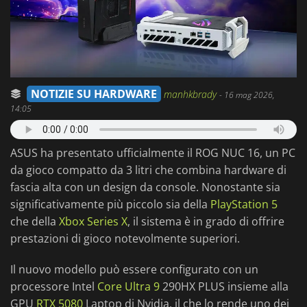
NOTIZIE SU HARDWARE
manhkbrady
-
16 mag 2026,
14:05
ASUS ha presentato ufficialmente il ROG NUC 16, un PC
da gioco compatto da 3 litri che combina hardware di
fascia alta con un design da console. Nonostante sia
significativamente più piccolo sia della
PlayStation 5
che della
Xbox Series X
, il sistema è in grado di offrire
prestazioni di gioco notevolmente superiori.
Il nuovo modello può essere configurato con un
processore Intel
Core Ultra 9
290HX PLUS insieme alla
GPU
RTX 5080
Laptop di Nvidia, il che lo rende uno dei