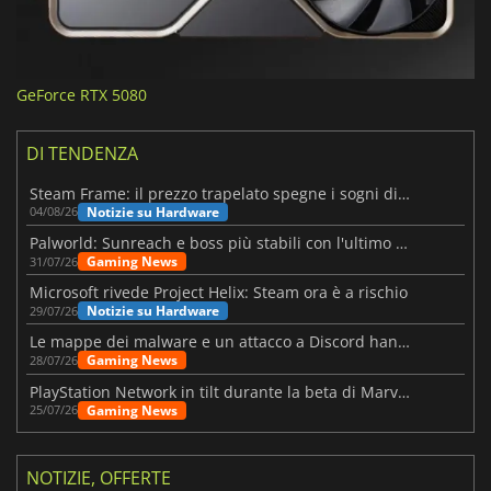
GeForce RTX 5080
DI TENDENZA
Steam Frame: il prezzo trapelato spegne i sogni di un VR economico
Notizie su Hardware
04/08/26
Palworld: Sunreach e boss più stabili con l'ultimo update
Gaming News
31/07/26
Microsoft rivede Project Helix: Steam ora è a rischio
Notizie su Hardware
29/07/26
Le mappe dei malware e un attacco a Discord hanno colpito Meccha Chameleon
Gaming News
28/07/26
PlayStation Network in tilt durante la beta di Marvel Tōkon
Gaming News
25/07/26
NOTIZIE, OFFERTE