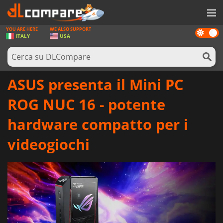
YOU ARE HERE
WE ALSO SUPPORT
Dark
GIOCHI
ITALY
USA
mode
PREPAGATE
SOFTWARE
ASUS presenta il Mini PC
REWARDS
ROG NUC 16 - potente
HARDWARE
hardware compatto per i
NOTIZIE
videogiochi
ACCEDI O REGISTRATI