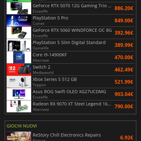
GeForce RTX 5070 12G Gaming Trio OC Black
886.20€
Esseeffe
PlayStation 5 Pro
849.00€
Comet
GeForce RTX 5060 WINDFORCE OC 8G
392.96€
Esseeffe
PlayStation 5 Slim Digital Standard
389.99€
Gamelife
Core i9-14900KF
470.00€
Alternate
Switch 2
462.49€
Mediaworld
Xbox Series S 512 GB
521.99€
Yeppon
Asus ROG Swift OLED XG27UCDMG
903.04€
Esseeffe
Radeon RX 9070 XT Steel Legend 16GB
790.00€
Alternate
GIOCHI NUOVI
ReStory Chill Electronics Repairs
6.92€
Kinguin