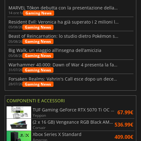
MARVEL Tōkon debutta con la presentazione della roadmap per il primo anno
Gaming News
14 ore fa
Resident Evil: Veronica ha già superato i 2 milioni liste dei desideri
Gaming News
05/08/26
Beast of Reincarnation: lo studio dietro Pokémon su una nuova strada
Gaming News
05/08/26
Big Walk, un viaggio all’insegna dell’amicizia
Gaming News
05/08/26
Warhammer 40.000: Dawn of War 4 presenta la fazione dei Necron
Gaming News
31/07/26
Forsaken Realms: Vahrin's Call esce dopo un decennio di sviluppo
Gaming News
28/07/26
COMPONENTI E ACCESSORI
TUF Gaming GeForce RTX 5070 Ti OC White Edition 16GB
67.99€
Yeppon
(2 x 16 GB) Vengeance RGB Black AMD Expo 6000 MHz - CAS 30
536.99€
Corsair
Xbox Series X Standard
409.00€
Amazon