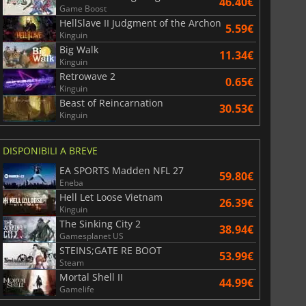
46.40€
Game Boost
HellSlave II Judgment of the Archon
5.59€
Kinguin
Big Walk
11.34€
Kinguin
Retrowave 2
0.65€
Kinguin
Beast of Reincarnation
30.53€
Kinguin
DISPONIBILI A BREVE
EA SPORTS Madden NFL 27
59.80€
Eneba
Hell Let Loose Vietnam
26.39€
Kinguin
The Sinking City 2
38.94€
Gamesplanet US
STEINS;GATE RE BOOT
53.99€
Steam
Mortal Shell II
44.99€
Gamelife