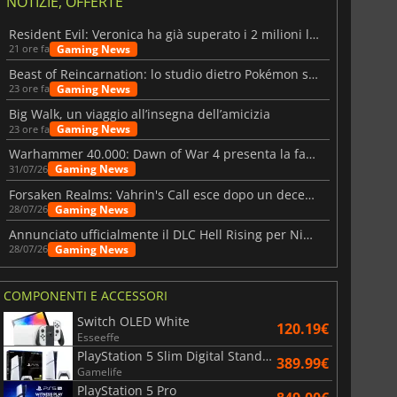
NOTIZIE, OFFERTE
Resident Evil: Veronica ha già superato i 2 milioni liste dei desideri
Gaming News
21 ore fa
Beast of Reincarnation: lo studio dietro Pokémon su una nuova strada
Gaming News
23 ore fa
Big Walk, un viaggio all’insegna dell’amicizia
Gaming News
23 ore fa
Warhammer 40.000: Dawn of War 4 presenta la fazione dei Necron
Gaming News
31/07/26
Forsaken Realms: Vahrin's Call esce dopo un decennio di sviluppo
Gaming News
28/07/26
Annunciato ufficialmente il DLC Hell Rising per Nioh 3
Gaming News
28/07/26
COMPONENTI E ACCESSORI
Switch OLED White
120.19€
Esseeffe
PlayStation 5 Slim Digital Standard
389.99€
Gamelife
PlayStation 5 Pro