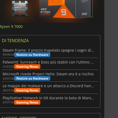
Ryzen 9 7000
DI TENDENZA
Steam Frame: il prezzo trapelato spegne i sogni di un VR economico
Notizie su Hardware
04/08/26
Palworld: Sunreach e boss più stabili con l'ultimo update
Gaming News
31/07/26
Microsoft rivede Project Helix: Steam ora è a rischio
Notizie su Hardware
29/07/26
Le mappe dei malware e un attacco a Discord hanno colpito Meccha Chameleon
Gaming News
28/07/26
PlayStation Network in tilt durante la beta di Marvel Tōkon
Gaming News
25/07/26