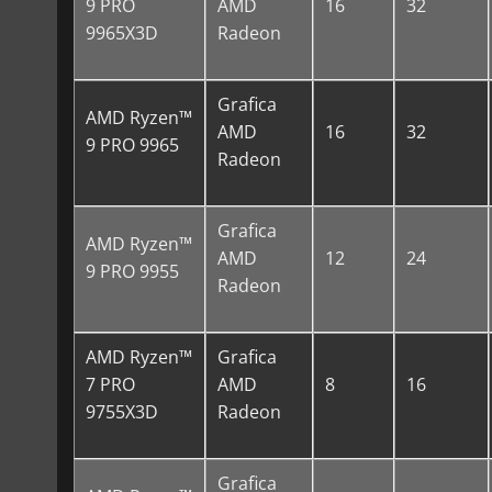
9 PRO
AMD
16
32
9965X3D
Radeon
Grafica
AMD Ryzen™
AMD
16
32
9 PRO 9965
Radeon
Grafica
AMD Ryzen™
AMD
12
24
9 PRO 9955
Radeon
AMD Ryzen™
Grafica
7 PRO
AMD
8
16
9755X3D
Radeon
Grafica