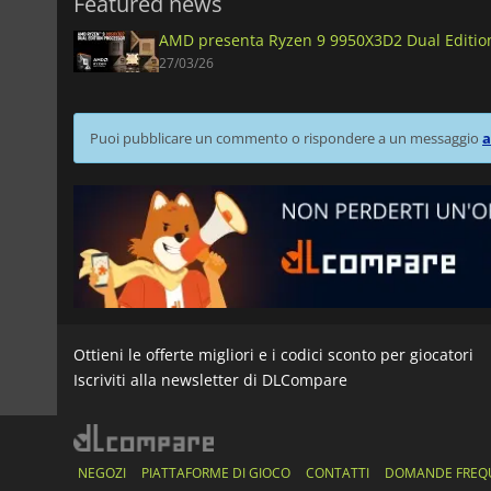
Featured news
AMD presenta Ryzen 9 9950X3D2 Dual Edition,
27/03/26
Puoi pubblicare un commento o rispondere a un messaggio
a
Ottieni le offerte migliori e i codici sconto per giocatori
Iscriviti alla newsletter di DLCompare
NEGOZI
PIATTAFORME DI GIOCO
CONTATTI
DOMANDE FREQ