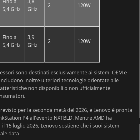
Fino a
3,8
2
120W
5,4 GHz
GHz
Fino a
3,9
2
120W
5,4 GHz
GHz
cessori sono destinati esclusivamente ai sistemi OEM e
ludono inoltre ulteriori tecnologie orientate alle
teristiche non disponibili o non ufficialmente
onsumatori.
 previsto per la seconda metà del 2026, e Lenovo è pronta
hinkStation P4 all'evento NXTBLD. Mentre AMD ha
l 15 luglio 2026, Lenovo sostiene che i suoi sistemi
ale data.