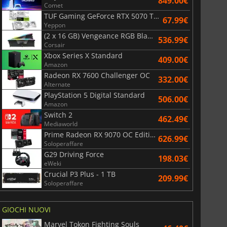
849.00€
Comet
TUF Gaming GeForce RTX 5070 Ti OC White Edition 16GB
67.99€
Yeppon
(2 x 16 GB) Vengeance RGB Black AMD Expo 6000 MHz - CAS 30
536.99€
Corsair
Xbox Series X Standard
409.00€
Amazon
Radeon RX 7600 Challenger OC
332.00€
Alternate
PlayStation 5 Digital Standard
506.00€
Amazon
Switch 2
462.49€
Mediaworld
Prime Radeon RX 9070 OC Edition 16GB
626.99€
Soloperaffare
G29 Driving Force
198.03€
eWeki
Crucial P3 Plus - 1 TB
209.99€
Soloperaffare
GIOCHI NUOVI
Marvel Tokon Fighting Souls