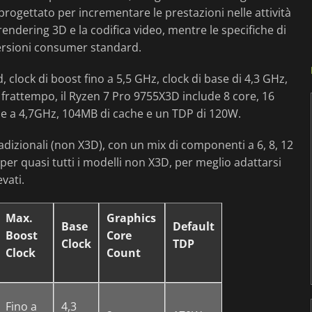
rogettato per incrementare le prestazioni nelle attività
endering 3D e la codifica video, mentre le specifiche di
ersioni consumer standard.
 clock di boost fino a 5,5 GHz, clock di base di 4,3 GHz,
frattempo, il Ryzen 7 Pro 9755X3D include 8 core, 16
base a 4,7GHz, 104MB di cache e un TDP di 120W.
adizionali (non X3D), con un mix di componenti a 6, 8, 12
per quasi tutti i modelli non X3D, per meglio adattarsi
vati.
Max.
Graphics
Base
Default
Boost
Core
Clock
TDP
Clock
Count
Fino a
4,3