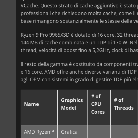
VCache. Questo strato di cache aggiuntivo è stato p
professionali che richiedono molta cache, come il r
base rimangono sostanzialmente le stesse delle v
Ryzen 9 Pro 9965X3D è dotato di 16 core, 32 thread,
144 MB di cache combinata e un TDP di 170 W. Nel 
thread, velocità di boost fino a 5,2GHz, clock di 
Il resto della gamma è costituito da componenti tr
e 16 core. AMD offre anche diverse varianti di TDP 
agli OEM con sistemi in grado di gestire TDP più ele
# of
Graphics
# of
Name
CPU
Model
Threads
Cores
AMD Ryzen™
Grafica