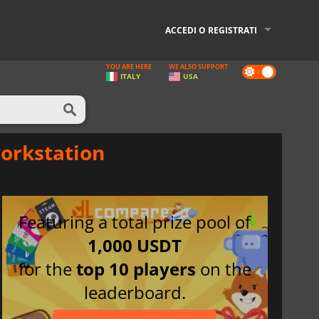
ACCEDI O REGISTRATI
YOU ARE HERE
WE ALSO SUPPORT
Dark
ITALY
USA
mode
workstation
Featuring a total prize pool of
1,000 USDT
for the
top 10 players
on the
leaderboard.