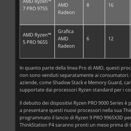
AMD Ryzen™
AMD
8
16
7 PRO 9755
Radeon
Grafica
AMD Ryzen™
AMD
6
12
5 PRO 9655
Radeon
In quanto parte della linea Pro di AMD, questi pro
non sono venduti separatamente ai consumatori. Inc
aziende, come Shadow Stack e Memory Guard, carat
supportate dai processori Ryzen standard per i c
Il debutto dei dispositivi Ryzen PRO 9000 Series è
a presentare questi nuovi processori nella sua T
programmato il lancio di Ryzen 9 PRO 9965X3D per i
ThinkStation P4 saranno pronti un mese prima di t