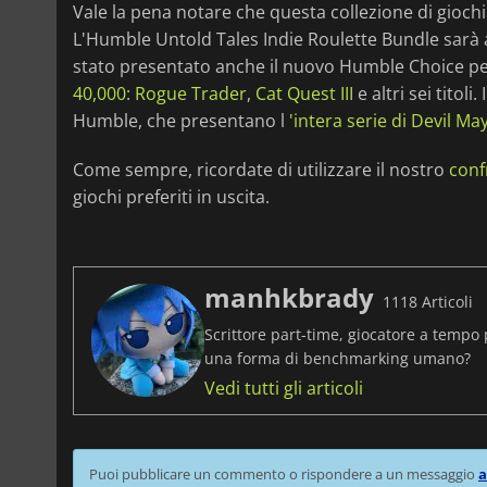
Vale la pena notare che questa collezione di giochi
L'Humble Untold Tales Indie Roulette Bundle sarà ac
stato presentato anche il nuovo Humble Choice per
40,000: Rogue Trader
,
Cat Quest III
e altri sei titoli
Humble, che presentano l
'intera serie di Devil Ma
Come sempre, ricordate di utilizzare il nostro
conf
giochi preferiti in uscita.
manhkbrady
1118 Articoli
Scrittore part-time, giocatore a tempo 
una forma di benchmarking umano?
Vedi tutti gli articoli
Puoi pubblicare un commento o rispondere a un messaggio
a