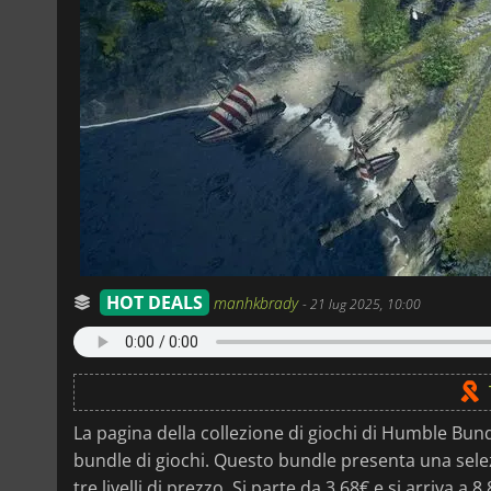
HOT DEALS
manhkbrady
-
21 lug 2025, 10:00
La pagina della collezione di giochi di Humble Bun
bundle di giochi. Questo bundle presenta una selezio
tre livelli di prezzo. Si parte da 3,68€ e si arriva a 