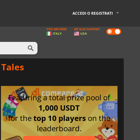
ACCEDI O REGISTRATI
YOU ARE HERE
WE ALSO SUPPORT
Dark
ITALY
USA
mode
 Tales
Featuring a total prize pool of
1,000 USDT
for the
top 10 players
on the
leaderboard.