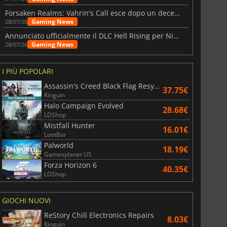
Forsaken Realms: Vahrin's Call esce dopo un decennio di sviluppo
Gaming News
28/07/26
Annunciato ufficialmente il DLC Hell Rising per Nioh 3
Gaming News
28/07/26
I PIÙ POPOLARI
Assassin's Creed Black Flag Resynced
37.75€
Kinguin
Halo Campaign Evolved
28.68€
LDShop
Mistfall Hunter
16.01€
LootBar
Palworld
18.19€
Gamesplanet US
Forza Horizon 6
40.35€
LDShop
GIOCHI NUOVI
ReStory Chill Electronics Repairs
8.03€
Kinguin