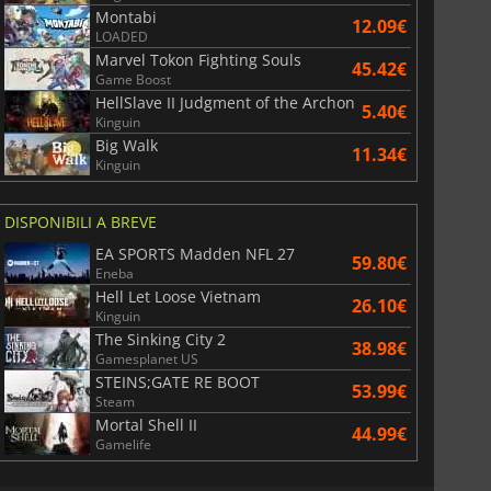
Montabi
12.09€
LOADED
Marvel Tokon Fighting Souls
45.42€
Game Boost
HellSlave II Judgment of the Archon
5.40€
Kinguin
Big Walk
11.34€
Kinguin
DISPONIBILI A BREVE
EA SPORTS Madden NFL 27
59.80€
Eneba
Hell Let Loose Vietnam
26.10€
Kinguin
The Sinking City 2
38.98€
Gamesplanet US
STEINS;GATE RE BOOT
53.99€
Steam
Mortal Shell II
44.99€
Gamelife