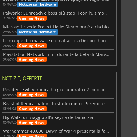
Notizie su Hardware
04/08/26
Palworld: Sunreach e boss più stabili con l'ultimo update
Gaming News
31/07/26
Microsoft rivede Project Helix: Steam ora è a rischio
Notizie su Hardware
29/07/26
Le mappe dei malware e un attacco a Discord hanno colpito Meccha Chameleon
Gaming News
28/07/26
PlayStation Network in tilt durante la beta di Marvel Tōkon
Gaming News
25/07/26
NOTIZIE, OFFERTE
Resident Evil: Veronica ha già superato i 2 milioni liste dei desideri
Gaming News
05/08/26
Beast of Reincarnation: lo studio dietro Pokémon su una nuova strada
Gaming News
05/08/26
Big Walk, un viaggio all’insegna dell’amicizia
Gaming News
05/08/26
Warhammer 40.000: Dawn of War 4 presenta la fazione dei Necron
Gaming News
31/07/26