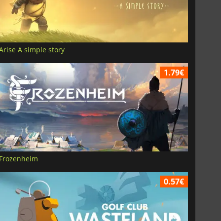
Arise A simple story
1.79€
Frozenheim
0.57€