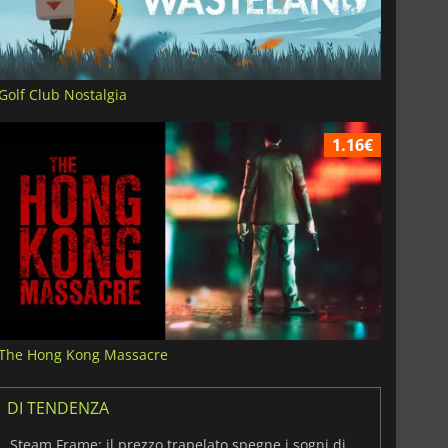
Golf Club Nostalgia
1.16€
The Hong Kong Massacre
DI TENDENZA
Steam Frame: il prezzo trapelato spegne i sogni di un VR economico