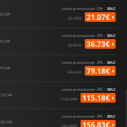
-3% :
codice promozionale
3DLC
20 CHF
21.07€
21.72€
-3% :
codice promozionale
3DLC
35 CHF
36.73€
37.87€
-3% :
codice promozionale
3DLC
75 CHF
79.18€
81.63€
-3% :
codice promozionale
3DLC
110 CHF
115.18€
118.74€
-3% :
codice promozionale
3DLC
150 CHF
156.83€
161.68€