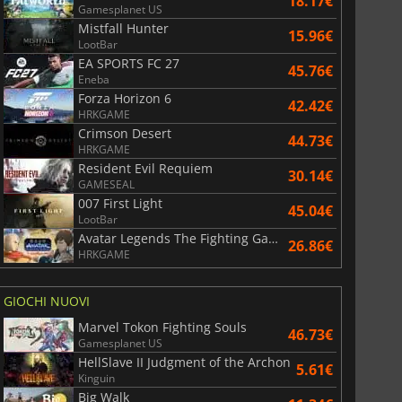
18.17€
Gamesplanet US
Mistfall Hunter
15.96€
LootBar
EA SPORTS FC 27
45.76€
Eneba
Forza Horizon 6
42.42€
HRKGAME
Crimson Desert
44.73€
HRKGAME
Resident Evil Requiem
30.14€
GAMESEAL
007 First Light
45.04€
LootBar
Avatar Legends The Fighting Game
26.86€
HRKGAME
GIOCHI NUOVI
Marvel Tokon Fighting Souls
46.73€
Gamesplanet US
HellSlave II Judgment of the Archon
5.61€
Kinguin
1.19
€
4.93
€
Big Walk