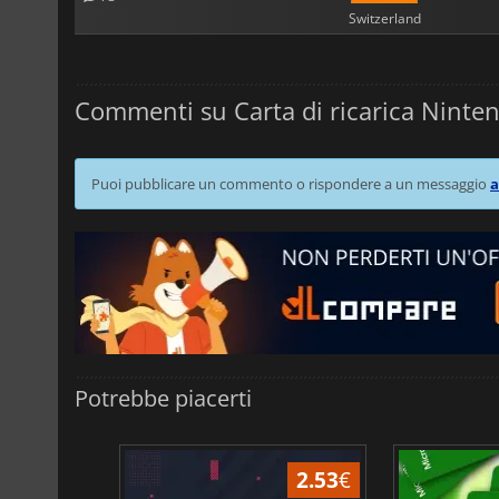
Switzerland
Commenti su Carta di ricarica Ninten
Puoi pubblicare un commento o rispondere a un messaggio
a
Potrebbe piacerti
2.09
€
2.53
€