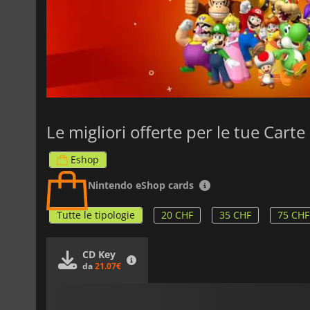
Eshop
Nintendo eShop cards
Tutte le tipologie
20 CHF
35 CHF
75 CHF
CD Key
da
21.07€