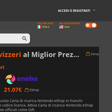
ACCEDI O REGISTRATI
YOU ARE HERE
WE ALSO SUPPORT
Dark
ITALY
USA
mode
vizzeri
al Miglior Prezzo
Eshop
ri
21.07
€
Eshop
uista Carta di ricarica Nintendo eShop in Franchi
o codice licenza. Attiva Carta di ricarica Nintendo eShop
me ufficiali come Gift.