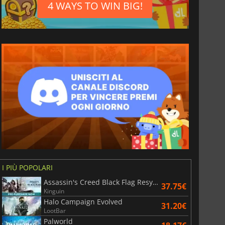
4 WAYS TO WIN BIG!
I PIÙ POPOLARI
Assassin's Creed Black Flag Resynced
37.75€
Kinguin
Halo Campaign Evolved
31.20€
LootBar
Palworld