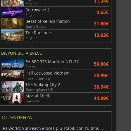
11.34€
Kinguin
Retrowave 2
0.65€
Kinguin
Beast of Reincarnation
31.60€
Game Boost
repagate Steam in Euro
Carte prepagate Adidas in Euro
The Ranchers
13.62€
Kinguin
DISPONIBILI A BREVE
EA SPORTS Madden NFL 27
59.80€
Eneba
Hell Let Loose Vietnam
28.99€
Instant Gaming
The Sinking City 2
38.94€
Gamesplanet US
Mortal Shell II
44.99€
Gamelife
DI TENDENZA
Palworld: Sunreach e boss più stabili con l'ultimo update