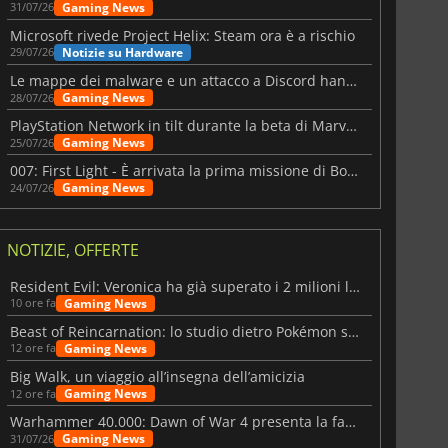
Gaming News
31/07/26
Microsoft rivede Project Helix: Steam ora è a rischio
Notizie su Hardware
29/07/26
Le mappe dei malware e un attacco a Discord hanno colpito Meccha Chameleon
Gaming News
28/07/26
PlayStation Network in tilt durante la beta di Marvel Tōkon
Gaming News
25/07/26
007: First Light - È arrivata la prima missione di Bond dopo il lancio
Gaming News
24/07/26
NOTIZIE, OFFERTE
Resident Evil: Veronica ha già superato i 2 milioni liste dei desideri
Gaming News
10 ore fa
Beast of Reincarnation: lo studio dietro Pokémon su una nuova strada
Gaming News
12 ore fa
Big Walk, un viaggio all’insegna dell’amicizia
Gaming News
12 ore fa
Warhammer 40.000: Dawn of War 4 presenta la fazione dei Necron
Gaming News
31/07/26