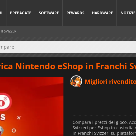
HI
PREPAGATE
SOFTWARE
REWARDS
HARDWARE
NOTIZIE
I SVIZZERI
rica Nintendo eShop in Franchi S
Migliori rivendito
Compara i prezzi del gioco. Acq
Svizzeri per Eshop in custodia 
in Franchi Svizzeri su piattafor