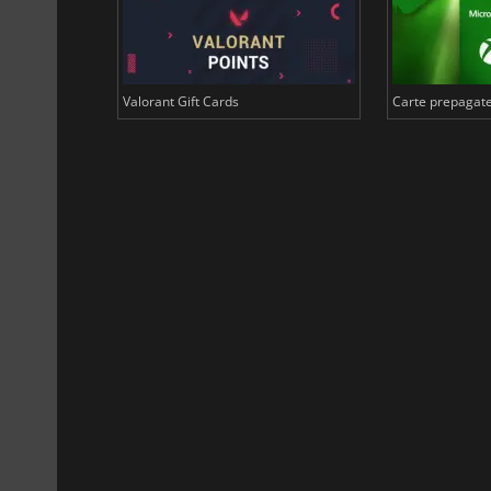
n Euro
Valorant Gift Cards
Carte prepagate