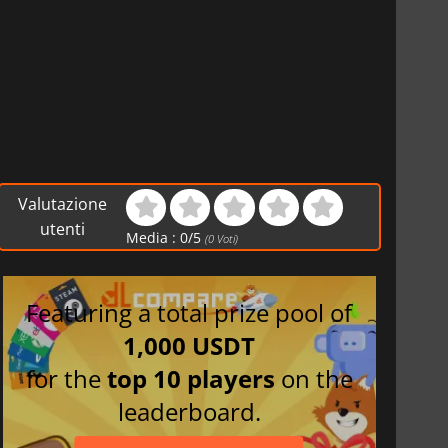
Valutazione
utenti
Media :
0
/
5
(
0
Voti)
Featuring a total prize pool of
1,000 USDT
for the
top 10 players
on the
leaderboard.
i