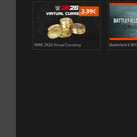
3.99
€
3.99
€
ency
WWE 2K26 Virtual Currency
Battlefield 6 BF