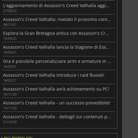
L'aggiornamento di Assassin's Creed Valhalla aggiunge nuovi enigmi al gioco
27/09/22
Assassin's Creed Valhalla: rivelato il prossimo contenuto!
08/11/21
Esplora la Gran Bretagna antica con Assassin's Creed Valhalla Discovery Tour
15/09/21
Assassin's Creed Valhalla lancia la Stagione di Eostre!
19/03/21
Ora è possibile personalizzare armi e armature in Assassin's Creed Valhalla!
16/03/21
Assassin's Creed Valhalla introduce i raid fluviali!
16/02/21
Assassin's Creed Valhalla avrà achievements su PC!
16/11/20
Assassin's Creed Valhalla - un successo prevedibile!
13/11/20
Assassin's Creed Valhalla - dettagli sui contenuti post-lancio!
21/10/20