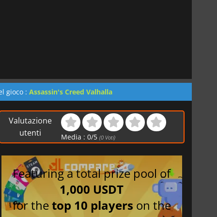
l gioco :
Assassin's Creed Valhalla
Valutazione
utenti
Media :
0
/
5
(
0
Voti)
Featuring a total prize pool of
1,000 USDT
for the
top 10 players
on the