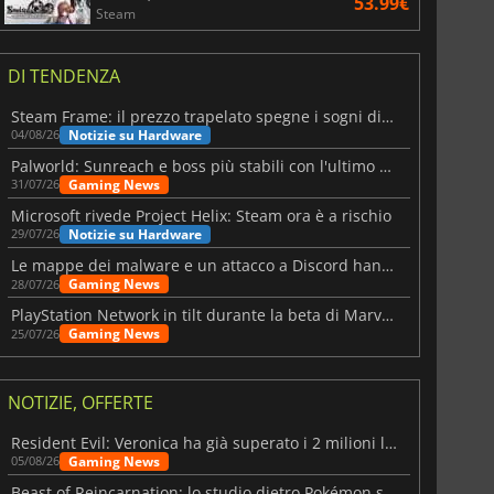
53.99€
Steam
DI TENDENZA
Steam Frame: il prezzo trapelato spegne i sogni di un VR economico
Notizie su Hardware
04/08/26
Palworld: Sunreach e boss più stabili con l'ultimo update
Gaming News
31/07/26
Microsoft rivede Project Helix: Steam ora è a rischio
Notizie su Hardware
29/07/26
Le mappe dei malware e un attacco a Discord hanno colpito Meccha Chameleon
Gaming News
28/07/26
PlayStation Network in tilt durante la beta di Marvel Tōkon
Gaming News
25/07/26
NOTIZIE, OFFERTE
Resident Evil: Veronica ha già superato i 2 milioni liste dei desideri
Gaming News
05/08/26
Beast of Reincarnation: lo studio dietro Pokémon su una nuova strada