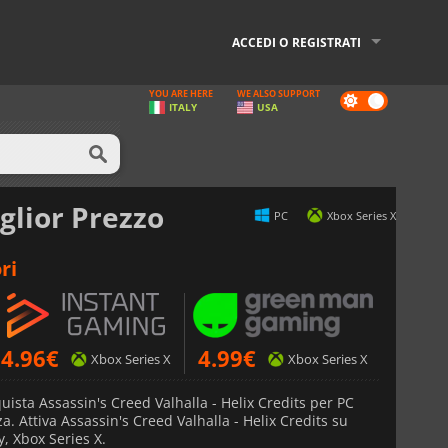
ACCEDI O REGISTRATI
YOU ARE HERE
WE ALSO SUPPORT
Dark
ITALY
USA
mode
glior Prezzo
PC
Xbox Series X
ri
4.96
€
4.99
€
Xbox Series X
Xbox Series X
uista Assassin's Creed Valhalla - Helix Credits per PC
a. Attiva Assassin's Creed Valhalla - Helix Credits su
y, Xbox Series X.