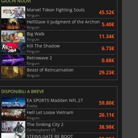
GIOCHI NUOVI
Marvel Tokon Fighting Souls
45.52€
Kinguin
HellSlave II Judgment of the Archon
5.40€
Kinguin
Big Walk
11.34€
Kinguin
Kill The Shadow
6.73€
Kinguin
Retrowave 2
0.68€
Kinguin
Beast of Reincarnation
29.23€
Kinguin
DISPONIBILI A BREVE
EA SPORTS Madden NFL 27
59.80€
Eneba
Hell Let Loose Vietnam
26.11€
Kinguin
The Sinking City 2
38.98€
Gamesplanet US
STEINS;GATE RE BOOT