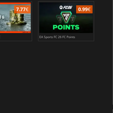
7.77
€
0.99
€
C
EA Sports FC 26 FC Points
NBA 2K2