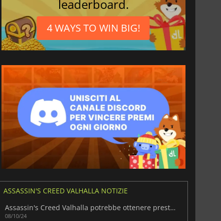
leaderboard.
i
4 WAYS TO WIN BIG!
ASSASSIN'S CREED VALHALLA NOTIZIE
Assassin's Creed Valhalla potrebbe ottenere presto gli achievement di Steam
08/10/24