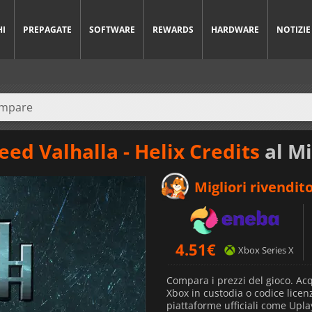
HI
PREPAGATE
SOFTWARE
REWARDS
HARDWARE
NOTIZIE
eed Valhalla - Helix Credits
al Mi
Migliori rivendito
4.51
€
Xbox Series X
Compara i prezzi del gioco. Acq
Xbox in custodia o codice licenz
piattaforme ufficiali come Upla