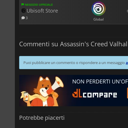
NEGOZIO UFFICIALE
Ubisoft Store
3
Global
Commenti su Assassin's Creed Valhall
Puoi pubblicare un commento o rispondere a un messaggio
a
Potrebbe piacerti