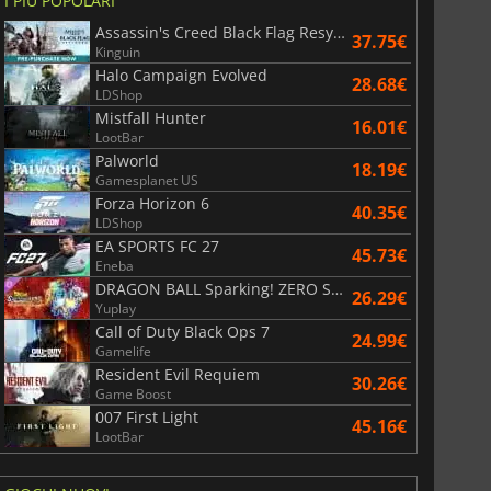
I PIÙ POPOLARI
Assassin's Creed Black Flag Resynced
3.65
€
7.44
€
37.75€
Kinguin
Halo Campaign Evolved
28.68€
LDShop
Mistfall Hunter
16.01€
LootBar
Palworld
6 Virtual Currency
Madden NFL 26 Points
18.19€
Gamesplanet US
Forza Horizon 6
40.35€
LDShop
EA SPORTS FC 27
45.73€
Eneba
DRAGON BALL Sparking! ZERO Super Limit Breaking NEO
26.29€
Yuplay
Call of Duty Black Ops 7
24.99€
Gamelife
Resident Evil Requiem
30.26€
Game Boost
007 First Light
45.16€
LootBar