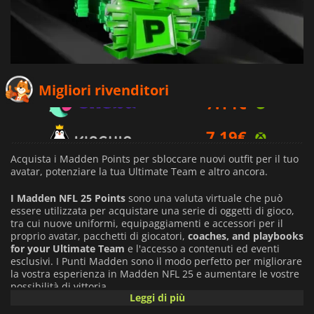
7.14
€
Migliori rivenditori
7.19
€
8.19
€
Acquista i Madden Points per sbloccare nuovi outfit per il tuo
avatar, potenziare la tua Ultimate Team e altro ancora.
I Madden NFL 25 Points
sono una valuta virtuale che può
essere utilizzata per acquistare una serie di oggetti di gioco,
tra cui nuove uniformi, equipaggiamenti e accessori per il
proprio avatar, pacchetti di giocatori,
coaches, and playbooks
for your Ultimate Team
e l'accesso a contenuti ed eventi
esclusivi. I Punti Madden sono il modo perfetto per migliorare
la vostra esperienza in Madden NFL 25 e aumentare le vostre
possibilità di vittoria.
Leggi di più
Sono necessari Madden NFL 25 (venduto separatamente),