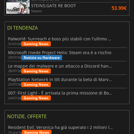
STEINS;GATE RE BOOT
53.99€
Steam
DI TENDENZA
Palworld: Sunreach e boss più stabili con l'ultimo update
Gaming News
31/07/26
Microsoft rivede Project Helix: Steam ora è a rischio
Notizie su Hardware
29/07/26
Le mappe dei malware e un attacco a Discord hanno colpito Meccha Chameleon
Gaming News
28/07/26
PlayStation Network in tilt durante la beta di Marvel Tōkon
Gaming News
25/07/26
007: First Light - È arrivata la prima missione di Bond dopo il lancio
Gaming News
24/07/26
NOTIZIE, OFFERTE
Resident Evil: Veronica ha già superato i 2 milioni liste dei desideri
Gaming News
19 ore fa