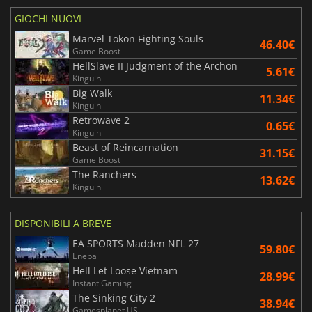
GIOCHI NUOVI
Marvel Tokon Fighting Souls
46.40€
Game Boost
HellSlave II Judgment of the Archon
5.61€
Kinguin
Big Walk
11.34€
Kinguin
Retrowave 2
0.65€
Kinguin
Beast of Reincarnation
31.15€
Game Boost
The Ranchers
13.62€
Kinguin
DISPONIBILI A BREVE
EA SPORTS Madden NFL 27
59.80€
Eneba
Hell Let Loose Vietnam
28.99€
Instant Gaming
The Sinking City 2
38.94€
Gamesplanet US