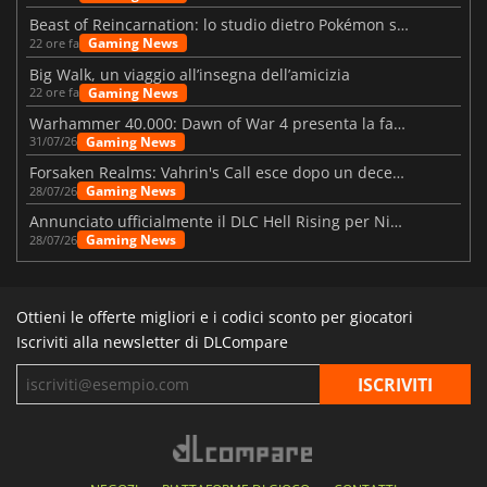
Beast of Reincarnation: lo studio dietro Pokémon su una nuova strada
Gaming News
22 ore fa
Big Walk, un viaggio all’insegna dell’amicizia
Gaming News
22 ore fa
Warhammer 40.000: Dawn of War 4 presenta la fazione dei Necron
Gaming News
31/07/26
Forsaken Realms: Vahrin's Call esce dopo un decennio di sviluppo
Gaming News
28/07/26
Annunciato ufficialmente il DLC Hell Rising per Nioh 3
Gaming News
28/07/26
Ottieni le offerte migliori e i codici sconto per giocatori
Iscriviti alla newsletter di DLCompare