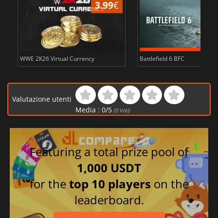
3.99
€
s
WWE 2K26 Virtual Currency
Battlefield 6 BFC
Valutazione utenti
Media :
0
/
5
(
0
Voti)
Featuring a total prize pool of
1,000 USDT
for the
top 10 players
on the
leaderboard.