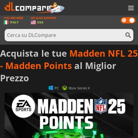
YOU ARE HERE
WE ALSO SUPPORT
Dark
GIOCHI
ITALY
USA
mode
PREPAGATE
SOFTWARE
Acquista le tue
Madden NFL 25
REWARDS
- Madden Points
al Miglior
HARDWARE
Prezzo
NOTIZIE
PC
Xbox Series X
ACCEDI O REGISTRATI