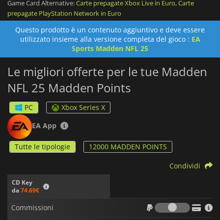
Game Card Alternative:
Carte prepagate Xbox Live in Euro
,
Carte
tutti gli aggiornamenti del gioco, una connessione a Internet e
prepagate PlayStation Network in Euro
un account EA.
Questo prodotto è un contenuto aggiuntivo e deve essere
utilizzato insieme alla versione completa del gioco :
EA
Sports Madden NFL 25
Le migliori offerte per le tue Madden
NFL 25 Madden Points
PC
Xbox Series X
EA App
Tutte le tipologie
12000 MADDEN POINTS
Condividi
CD Key
da
74.69€
Commiss
Commissioni