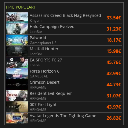
I PIÙ POPOLARI
Assassin's Creed Black Flag Resynced
33.54€
Kinguin
Halo Campaign Evolved
31.23€
LootBar
Palworld
18.17€
Gamesplanet US
Mistfall Hunter
15.98€
LootBar
EA SPORTS FC 27
45.76€
Eneba
Forza Horizon 6
42.99€
GAMESEAL
Crimson Desert
44.73€
HRKGAME
Resident Evil Requiem
31.07€
HRKGAME
007 First Light
43.97€
HRKGAME
Avatar Legends The Fighting Game
26.82€
HRKGAME