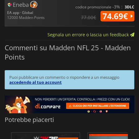
Eneba
-3% :
codice promozionale
3DLC
EA app · Global
74.69€
77.00€
12000 Madden Points
Segnala un errore o lascia un feedback
Commenti su Madden NFL 25 - Madden
Points
Puoi pubblicare un commento o rispondere a un messaggio
accedendo al tuo account
Potrebbe piacerti