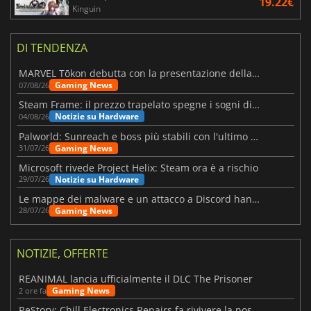
19.22€
Kinguin
DI TENDENZA
MARVEL Tōkon debutta con la presentazione della roadmap per il primo anno
Gaming News
07/08/26
Steam Frame: il prezzo trapelato spegne i sogni di un VR economico
Notizie su Hardware
04/08/26
Palworld: Sunreach e boss più stabili con l'ultimo update
Gaming News
31/07/26
Microsoft rivede Project Helix: Steam ora è a rischio
Notizie su Hardware
29/07/26
Le mappe dei malware e un attacco a Discord hanno colpito Meccha Chameleon
Gaming News
28/07/26
NOTIZIE, OFFERTE
REANIMAL lancia ufficialmente il DLC The Prisoner
Gaming News
2 ore fa
ReStory: Chill Electronics Repairs fa rivivere la nostalgia degli anni 2000