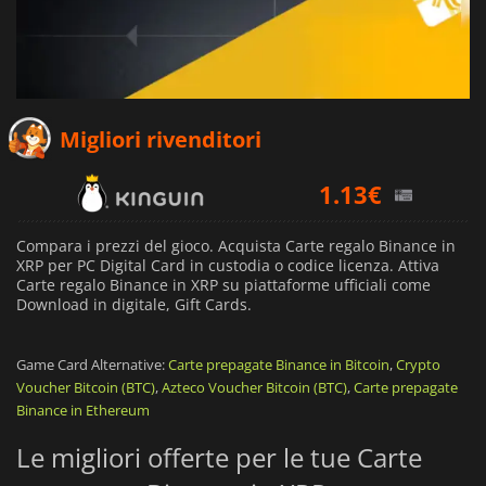
1.02
€
Migliori rivenditori
1.13
€
1.73
€
Compara i prezzi del gioco. Acquista Carte regalo Binance in
XRP per PC Digital Card in custodia o codice licenza. Attiva
Carte regalo Binance in XRP su piattaforme ufficiali come
Download in digitale, Gift Cards.
Game Card Alternative:
Carte prepagate Binance in Bitcoin
,
Crypto
Voucher Bitcoin (BTC)
,
Azteco Voucher Bitcoin (BTC)
,
Carte prepagate
Binance in Ethereum
Le migliori offerte per le tue Carte