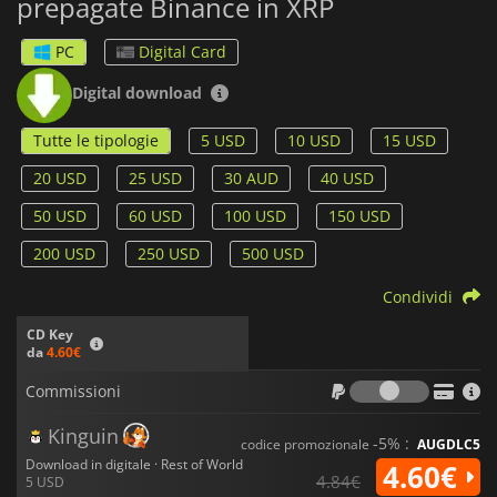
prepagate Binance in XRP
PC
Digital Card
Digital download
Tutte le tipologie
5 USD
10 USD
15 USD
20 USD
25 USD
30 AUD
40 USD
50 USD
60 USD
100 USD
150 USD
200 USD
250 USD
500 USD
Condividi
CD Key
da
4.60€
Commiss
Commissioni
Kinguin
-5% :
codice promozionale
AUGDLC5
Download in digitale · Rest of World
4.60€
4.84€
5 USD