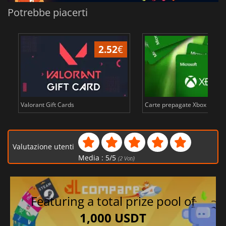
Potrebbe piacerti
2.52
€
Valorant Gift Cards
Carte prepagate Xbox Live in
Valutazione utenti
Media :
5
/
5
(
2
Voti)
Featuring a total prize pool of
1,000 USDT