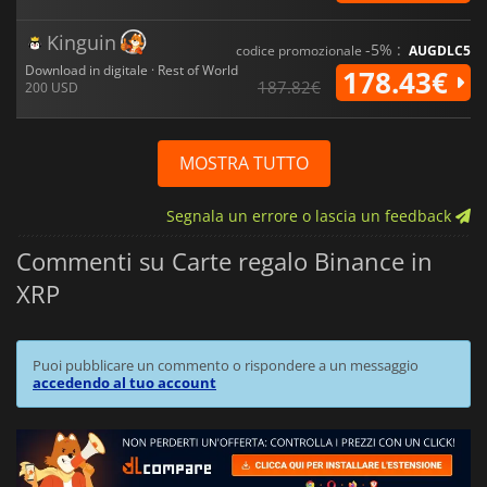
Kinguin
-5% :
codice promozionale
AUGDLC5
Download in digitale · Rest of World
178.43€
187.82€
200 USD
MOSTRA TUTTO
Segnala un errore o lascia un feedback
Commenti su Carte regalo Binance in
XRP
Puoi pubblicare un commento o rispondere a un messaggio
accedendo al tuo account