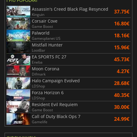
I PIÙ POPOLARI
Assassin's Creed Black Flag Resynced
37.75€
Kinguin
Corsair Cove
16.80€
Game Boost
Palworld
18.16€
Gamesplanet US
Mistfall Hunter
15.96€
LootBar
EA SPORTS FC 27
45.73€
Eneba
Moon Corona
4.27€
Difmark
Halo Campaign Evolved
28.68€
LDShop
Forza Horizon 6
40.35€
LDShop
Resident Evil Requiem
30.00€
Game Boost
Call of Duty Black Ops 7
24.99€
Gamelife