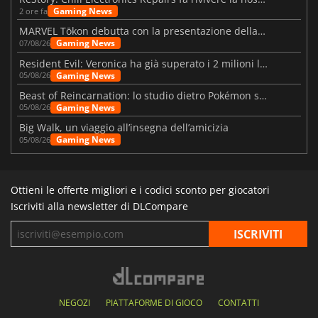
Gaming News
2 ore fa
MARVEL Tōkon debutta con la presentazione della roadmap per il primo anno
Gaming News
07/08/26
Resident Evil: Veronica ha già superato i 2 milioni liste dei desideri
Gaming News
05/08/26
Beast of Reincarnation: lo studio dietro Pokémon su una nuova strada
Gaming News
05/08/26
Big Walk, un viaggio all’insegna dell’amicizia
Gaming News
05/08/26
Ottieni le offerte migliori e i codici sconto per giocatori
Iscriviti alla newsletter di DLCompare
NEGOZI
PIATTAFORME DI GIOCO
CONTATTI