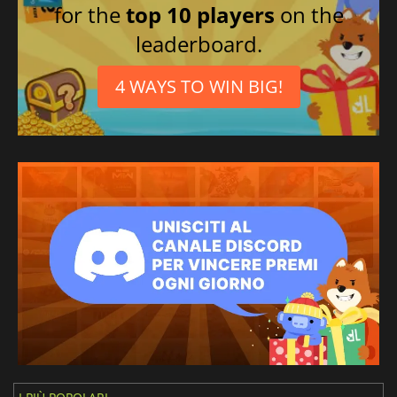
for the
top 10 players
on the
leaderboard.
4 WAYS TO WIN BIG!