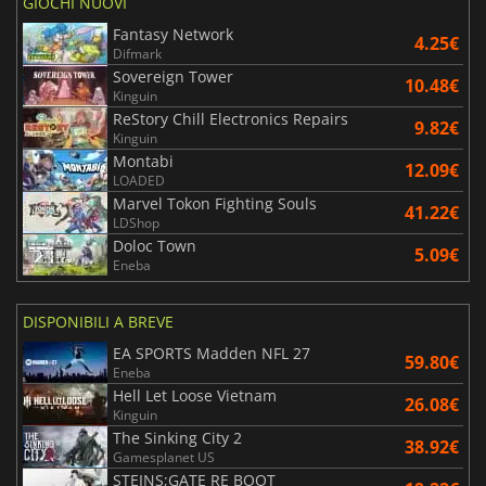
GIOCHI NUOVI
Fantasy Network
4.25€
Difmark
Sovereign Tower
10.48€
Kinguin
ReStory Chill Electronics Repairs
9.82€
Kinguin
Montabi
12.09€
LOADED
Marvel Tokon Fighting Souls
41.22€
LDShop
Doloc Town
5.09€
Eneba
DISPONIBILI A BREVE
EA SPORTS Madden NFL 27
59.80€
Eneba
Hell Let Loose Vietnam
26.08€
Kinguin
The Sinking City 2
38.92€
Gamesplanet US
STEINS;GATE RE BOOT