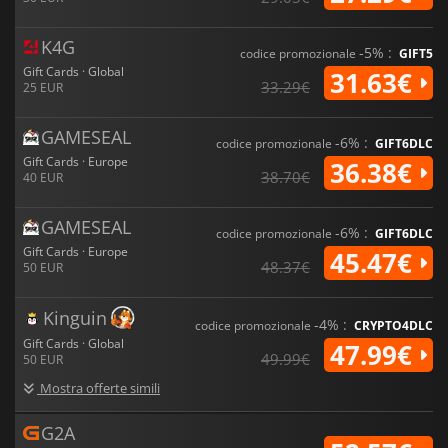
K4G
-5% :
codice promozionale
GIFT5
Gift Cards · Global
31.63€
33.29€
25 EUR
GAMESEAL
-6% :
codice promozionale
GIFT6DLC
Gift Cards · Europe
36.38€
38.70€
40 EUR
GAMESEAL
-6% :
codice promozionale
GIFT6DLC
Gift Cards · Europe
45.47€
48.37€
50 EUR
Kinguin
-4% :
codice promozionale
CRYPTO4DLC
Gift Cards · Global
47.99€
49.99€
50 EUR
Mostra offerte simili
G2A