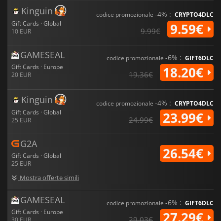
Kinguin
-4% :
codice promozionale
CRYPTO4DLC
Gift Cards · Global
9.59€
9.99€
10 EUR
GAMESEAL
-6% :
codice promozionale
GIFT6DLC
Gift Cards · Europe
18.20€
19.36€
20 EUR
Kinguin
-4% :
codice promozionale
CRYPTO4DLC
Gift Cards · Global
23.99€
24.99€
25 EUR
G2A
26.54€
Gift Cards · Global
25 EUR
Mostra offerte simili
GAMESEAL
-6% :
codice promozionale
GIFT6DLC
Gift Cards · Europe
27.29€
29.03€
30 EUR