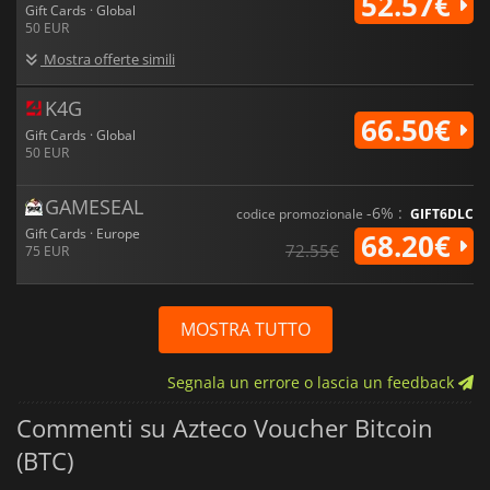
52.57€
Gift Cards · Global
50 EUR
Mostra offerte simili
K4G
66.50€
Gift Cards · Global
50 EUR
GAMESEAL
-6% :
codice promozionale
GIFT6DLC
Gift Cards · Europe
68.20€
72.55€
75 EUR
MOSTRA TUTTO
Segnala un errore o lascia un feedback
Commenti su Azteco Voucher Bitcoin
(BTC)