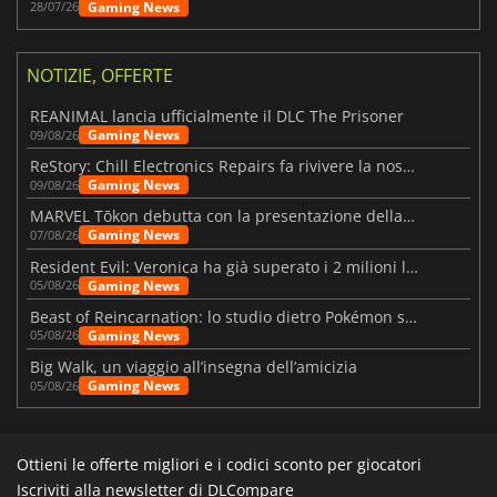
Gaming News
28/07/26
NOTIZIE, OFFERTE
REANIMAL lancia ufficialmente il DLC The Prisoner
Gaming News
09/08/26
ReStory: Chill Electronics Repairs fa rivivere la nostalgia degli anni 2000
Gaming News
09/08/26
MARVEL Tōkon debutta con la presentazione della roadmap per il primo anno
Gaming News
07/08/26
Resident Evil: Veronica ha già superato i 2 milioni liste dei desideri
Gaming News
05/08/26
Beast of Reincarnation: lo studio dietro Pokémon su una nuova strada
Gaming News
05/08/26
Big Walk, un viaggio all’insegna dell’amicizia
Gaming News
05/08/26
Ottieni le offerte migliori e i codici sconto per giocatori
Iscriviti alla newsletter di DLCompare