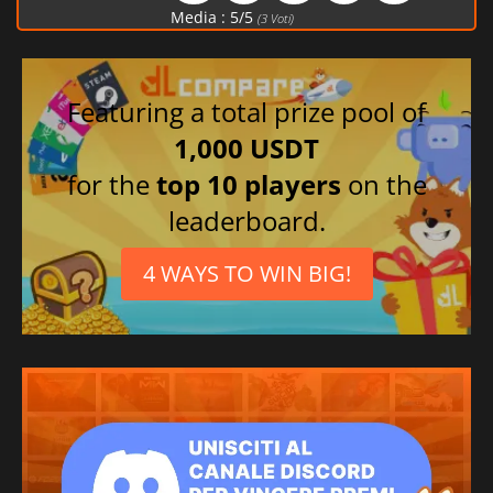
Media :
5
/
5
(
3
Voti)
Featuring a total prize pool of
1,000 USDT
for the
top 10 players
on the
leaderboard.
4 WAYS TO WIN BIG!