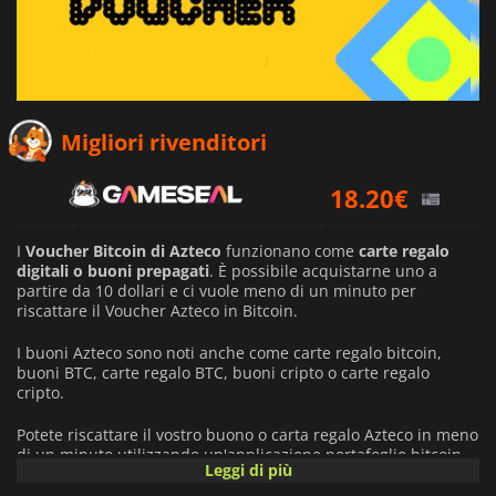
9.59
€
Migliori rivenditori
18.20
€
26.54
€
I
Voucher Bitcoin di Azteco
funzionano come
carte regalo
digitali o buoni prepagati
. È possibile acquistarne uno a
partire da 10 dollari e ci vuole meno di un minuto per
riscattare il Voucher Azteco in Bitcoin.
I buoni Azteco sono noti anche come carte regalo bitcoin,
buoni BTC, carte regalo BTC, buoni cripto o carte regalo
cripto.
Potete riscattare il vostro buono o carta regalo Azteco in meno
di un minuto utilizzando un'applicazione portafoglio bitcoin
Leggi di più
che supporti le transazioni on-chain o lightning. Potete anche
riscattare il vostro
buono Azteco Bitcoin
presso un