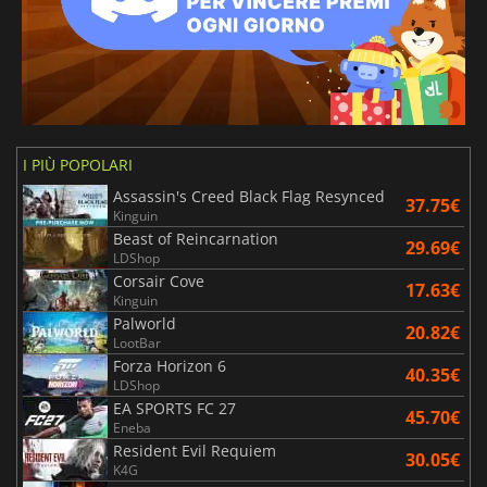
I PIÙ POPOLARI
Assassin's Creed Black Flag Resynced
37.75€
Kinguin
Beast of Reincarnation
29.69€
LDShop
Corsair Cove
17.63€
Kinguin
Palworld
20.82€
LootBar
Forza Horizon 6
40.35€
LDShop
EA SPORTS FC 27
45.70€
Eneba
Resident Evil Requiem
30.05€
K4G