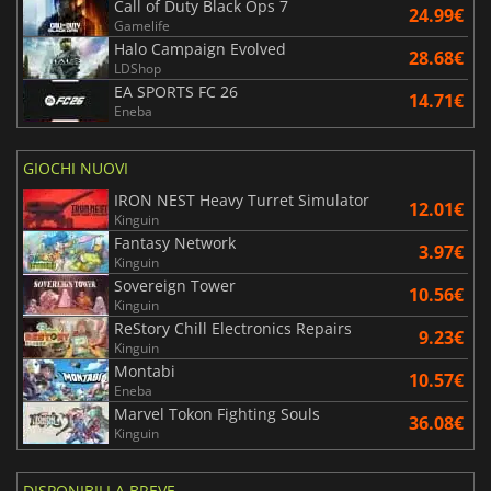
Call of Duty Black Ops 7
24.99€
Gamelife
Halo Campaign Evolved
28.68€
LDShop
EA SPORTS FC 26
14.71€
Eneba
GIOCHI NUOVI
IRON NEST Heavy Turret Simulator
12.01€
Kinguin
Fantasy Network
3.97€
Kinguin
Sovereign Tower
10.56€
Kinguin
ReStory Chill Electronics Repairs
9.23€
Kinguin
Montabi
10.57€
Eneba
Marvel Tokon Fighting Souls
36.08€
Kinguin
DISPONIBILI A BREVE