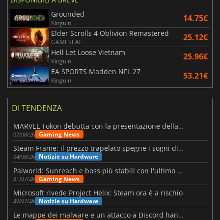
Grounded
14.75€
Kinguin
Elder Scrolls 4 Oblivion Remastered
25.12€
GAMESEAL
Hell Let Loose Vietnam
25.96€
Kinguin
EA SPORTS Madden NFL 27
53.21€
Kinguin
DI TENDENZA
MARVEL Tōkon debutta con la presentazione della roadmap per il primo anno
Gaming News
07/08/26
Steam Frame: il prezzo trapelato spegne i sogni di un VR economico
Notizie su Hardware
04/08/26
Palworld: Sunreach e boss più stabili con l'ultimo update
Gaming News
31/07/26
Microsoft rivede Project Helix: Steam ora è a rischio
Notizie su Hardware
29/07/26
Le mappe dei malware e un attacco a Discord hanno colpito Meccha Chameleon