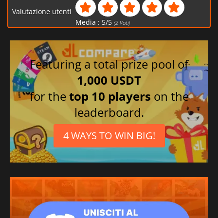
Valutazione utenti
Media :
5
/
5
(
2
Voti)
Featuring a total prize pool of
1,000 USDT
for the
top 10 players
on the
leaderboard.
4 WAYS TO WIN BIG!