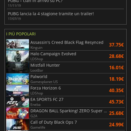
PUBG – clan in arrivo su PC?
11/11/19
PUBG lancia la 4 stagione tramite un trailer!
17/07/19
I PIÙ POPOLARI
Assassin's Creed Black Flag Resynced
37.75€
Kinguin
Halo Campaign Evolved
28.68€
LDShop
Mistfall Hunter
16.01€
LootBar
Palworld
18.19€
Gamesplanet US
Forza Horizon 6
40.35€
LDShop
EA SPORTS FC 27
45.73€
Eneba
DRAGON BALL Sparking! ZERO Super Limit Breaking NEO
25.68€
G2A
Call of Duty Black Ops 7
24.99€
Gamelife