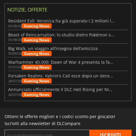
NOTIZIE, OFFERTE
Resident Evil: Veronica ha già superato i 2 milioni liste dei desideri
Gaming News
05/08/26
Beast of Reincarnation: lo studio dietro Pokémon su una nuova strada
Gaming News
05/08/26
Big Walk, un viaggio all’insegna dell’amicizia
Gaming News
05/08/26
Warhammer 40.000: Dawn of War 4 presenta la fazione dei Necron
Gaming News
31/07/26
Forsaken Realms: Vahrin's Call esce dopo un decennio di sviluppo
Gaming News
28/07/26
Annunciato ufficialmente il DLC Hell Rising per Nioh 3
Gaming News
28/07/26
Ottieni le offerte migliori e i codici sconto per giocatori
Iscriviti alla newsletter di DLCompare