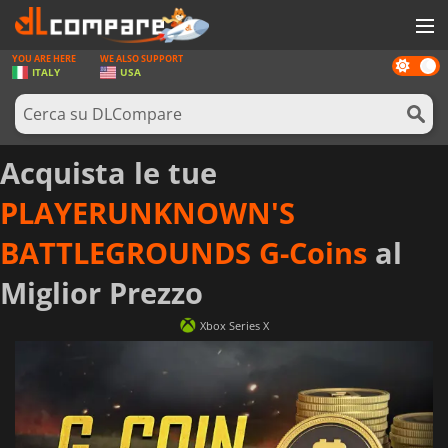
YOU ARE HERE
WE ALSO SUPPORT
Dark
GIOCHI
ITALY
USA
mode
PREPAGATE
SOFTWARE
Acquista le tue
REWARDS
PLAYERUNKNOWN'S
HARDWARE
BATTLEGROUNDS G-Coins
al
NOTIZIE
Miglior Prezzo
ACCEDI O REGISTRATI
Xbox Series X