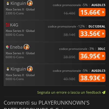
Kinguin
-5% :
codice promozionale
AUGDLC5
Xbox Series X · Global
15.66€
16.48€
2300 G-Coins
K4G
-12% :
codice promozionale
DLC12DEAL
Xbox Series X · Global
33.56€
38.14€
6000 G-Coins
Eneba
-3% :
codice promozionale
3DLC
Xbox Series X · Global
36.95€
38.09€
6000 G-Coins
Kinguin
-5% :
codice promozionale
AUGDLC5
Xbox Series X · Global
38.93€
40.98€
6000 G-Coins
Segnala un errore o lascia un feedback
Commenti su PLAYERUNKNOWN'S