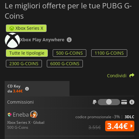
Le migliori offerte per le tue PUBG G-
Coins
Xbox Series X
Xbox Play Anywhere
Tutte le tipologie
500 G-COINS
1100 G-COINS
2300 G-COINS
6000 G-COINS
Condividi
CD Key
da
3.44€
Commiss
Commissioni
Eneba
-3% :
codice promozionale
3DLC
Xbox Series X · Global
3.44€
3.55€
500 G-Coins