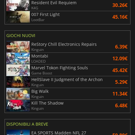
Resident Evil Requiem
30.26€
K4G
007 First Light
45.16€
LootBar
GIOCHI NUOVI
ReStory Chill Electronics Repairs
6.39€
Kinguin
Montabi
12.09€
LOADED
Marvel Tokon Fighting Souls
45.42€
Game Boost
HellSlave II Judgment of the Archon
5.29€
Kinguin
Big Walk
11.34€
Kinguin
Kill The Shadow
6.48€
Kinguin
DISPONIBILI A BREVE
EA SPORTS Madden NFL 27