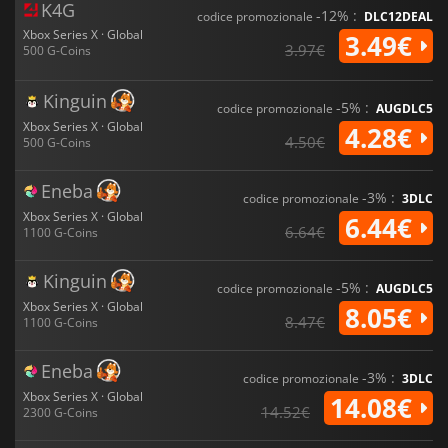
K4G
-12% :
codice promozionale
DLC12DEAL
Xbox Series X · Global
3.49€
3.97€
500 G-Coins
Kinguin
-5% :
codice promozionale
AUGDLC5
Xbox Series X · Global
4.28€
4.50€
500 G-Coins
Eneba
-3% :
codice promozionale
3DLC
Xbox Series X · Global
6.44€
6.64€
1100 G-Coins
Kinguin
-5% :
codice promozionale
AUGDLC5
Xbox Series X · Global
8.05€
8.47€
1100 G-Coins
Eneba
-3% :
codice promozionale
3DLC
Xbox Series X · Global
14.08€
14.52€
2300 G-Coins