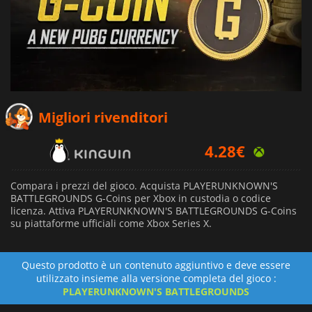
3.44
€
Migliori rivenditori
4.28
€
3.49
€
Compara i prezzi del gioco. Acquista PLAYERUNKNOWN'S
BATTLEGROUNDS G-Coins per Xbox in custodia o codice
licenza. Attiva PLAYERUNKNOWN'S BATTLEGROUNDS G-Coins
su piattaforme ufficiali come Xbox Series X.
Questo prodotto è un contenuto aggiuntivo e deve essere
utilizzato insieme alla versione completa del gioco :
PLAYERUNKNOWN'S BATTLEGROUNDS