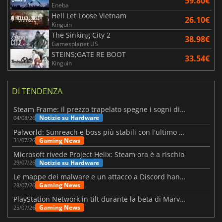
59.80€
Eneba
Hell Let Loose Vietnam
26.10€
Kinguin
The Sinking City 2
38.98€
Gamesplanet US
STEINS;GATE RE BOOT
33.54€
Kinguin
DI TENDENZA
Steam Frame: il prezzo trapelato spegne i sogni di un VR economico
Notizie su Hardware
04/08/26
Palworld: Sunreach e boss più stabili con l'ultimo update
Gaming News
31/07/26
Microsoft rivede Project Helix: Steam ora è a rischio
Notizie su Hardware
29/07/26
Le mappe dei malware e un attacco a Discord hanno colpito Meccha Chameleon
Gaming News
28/07/26
PlayStation Network in tilt durante la beta di Marvel Tōkon
Gaming News
25/07/26