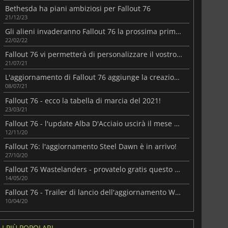
Bethesda ha piani ambiziosi per Fallout 76
21/12/23
Gli alieni invaderanno Fallout 76 la prossima primavera!
22/02/22
Fallout 76 vi permetterà di personalizzare il vostro mondo
21/07/21
L'aggiornamento di Fallout 76 aggiunge la creazione di oggetti leggendari!
08/07/21
Fallout 76 - ecco la tabella di marcia del 2021!
23/03/21
Fallout 76 - l'update Alba D'Acciaio uscirà il mese prossimo!
12/11/20
Fallout 76: l'aggiornamento Steel Dawn è in arrivo!
27/10/20
Fallout 76 Wastelanders - provatelo gratis questo weekend!
14/05/20
3.65
€
7.44
€
Fallout 76 - Trailer di lancio dell'aggiornamento Wastelanders: PNG, finalmente!!
10/04/20
I PIÙ POPOLARI