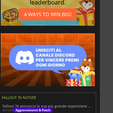
leaderboard.
i
4 WAYS TO WIN BIG!
FALLOUT 76 NOTIZIE
Fallout 76 annuncia la sua più grande espansione fino ad oggi
Aggiornamenti & Patch
02/10/25