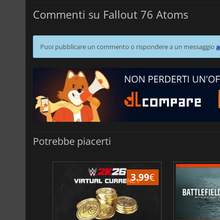
Commenti su Fallout 76 Atoms
Puoi pubblicare un commento o rispondere a un messaggio
a
Potrebbe piacerti
3.99
€
3.99
€