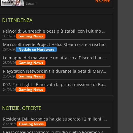
53.99€
Steam
DI TENDENZA
Palworld: Sunreach e boss più stabili con l'ultimo update
Gaming News
31/07/26
Microsoft rivede Project Helix: Steam ora è a rischio
Notizie su Hardware
29/07/26
Le mappe dei malware e un attacco a Discord hanno colpito Meccha Chameleon
Gaming News
28/07/26
PlayStation Network in tilt durante la beta di Marvel Tōkon
Gaming News
25/07/26
007: First Light - È arrivata la prima missione di Bond dopo il lancio
Gaming News
24/07/26
NOTIZIE, OFFERTE
Resident Evil: Veronica ha già superato i 2 milioni liste dei desideri
Gaming News
20 ore fa
Beast of Reincarnation: lo studio dietro Pokémon su una nuova strada