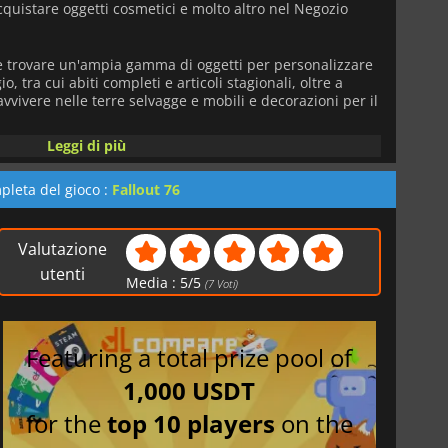
cquistare oggetti cosmetici e molto altro nel Negozio
e trovare un'ampia gamma di oggetti per personalizzare
, tra cui abiti completi e articoli stagionali, oltre a
vvivere nelle terre selvagge e mobili e decorazioni per il
Leggi di più
stro account e potete spenderli quando volete dopo averli
pleta del gioco :
Fallout 76
Valutazione
utenti
Media :
5
/
5
(
7
Voti)
Featuring a total prize pool of
1,000 USDT
for the
top 10 players
on the