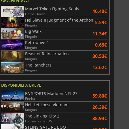
GIOCHI NUOVI
Marvel Tokon Fighting Souls
46.40€
Game Boost
HellSlave II Judgment of the Archon
5.59€
Kinguin
Big Walk
11.34€
Kinguin
Retrowave 2
0.65€
Kinguin
Beast of Reincarnation
30.53€
Kinguin
The Ranchers
13.62€
Kinguin
DISPONIBILI A BREVE
EA SPORTS Madden NFL 27
59.80€
Eneba
Hell Let Loose Vietnam
26.39€
Kinguin
The Sinking City 2
38.94€
Gamesplanet US
STEINS;GATE RE BOOT