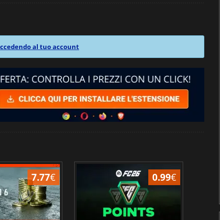
ccedendo al tuo account
7.77
€
0.99
€