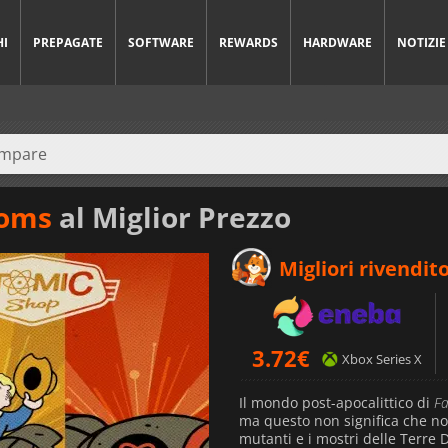
HI
PREPAGATE
SOFTWARE
REWARDS
HARDWARE
NOTIZIE
toms
al Miglior Prezzo
Migliori rivendito
3.72
€
Xbox Series X
Il mondo post-apocalittico di
Fa
ma questo non significa che no
mutanti e i mostri delle Terre 