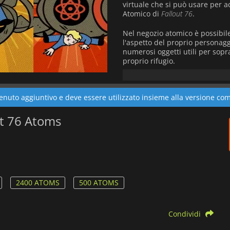
virtuale che si può usare per a
Atomico di
Fallout 76
.
Nel negozio atomico è possibil
l'aspetto del proprio personaggio
numerosi oggetti utili per sopra
proprio rifugio.
Gli
Atoms
sono collegati al vo
reclamati.
nuto aggiuntivo e deve essere utilizzato insieme alla versione com
out 76 Atoms
2400 ATOMS
500 ATOMS
Condividi