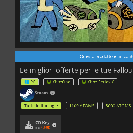
Questo prodotto è un conte
Le migliori offerte per le tue Fall
PC
XboxOne
Xbox Series X
Steam
Tutte le tipologie
1100 ATOMS
5000 ATOMS
CD Key
da
4.99€