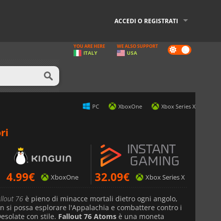
ACCEDI O REGISTRATI
YOU ARE HERE
WE ALSO SUPPORT
Dark
ITALY
USA
mode
PC
XboxOne
Xbox Series X
ri
4.99
€
32.09
€
XboxOne
Xbox Series X
llout 76
è pieno di minacce mortali dietro ogni angolo,
n si possa esplorare l'Appalachia e combattere contro i
Desolate con stile.
Fallout 76 Atoms
è una moneta