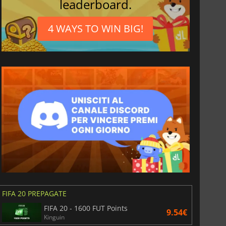
leaderboard.
4 WAYS TO WIN BIG!
3.65
€
7.44
€
FIFA 20 PREPAGATE
6 Virtual Currency
Madden NFL 26 Points
FIFA 20 - 1600 FUT Points
9.54€
Kinguin