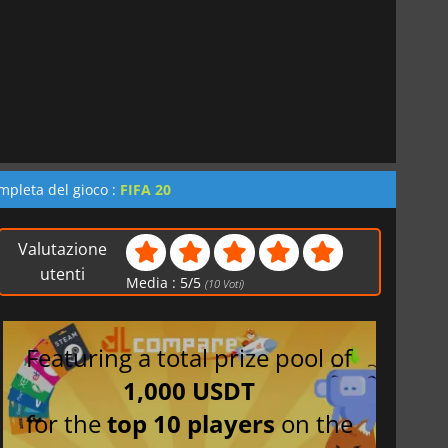
mpleta del gioco :
FIFA 20
Valutazione
utenti
Media :
5
/
5
(
10
Voti)
Featuring a total prize pool of
1,000 USDT
for the
top 10 players
on the