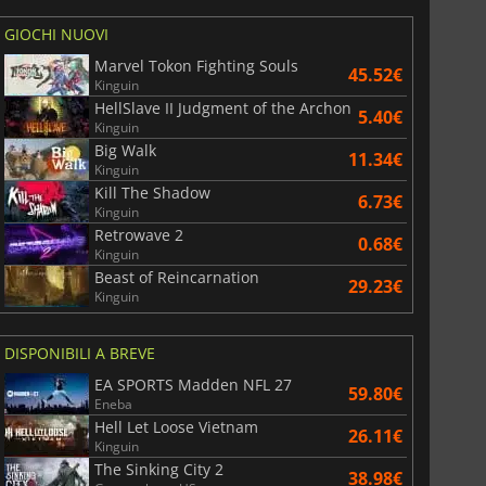
GIOCHI NUOVI
Marvel Tokon Fighting Souls
45.52€
Kinguin
HellSlave II Judgment of the Archon
5.40€
Kinguin
Big Walk
11.34€
Kinguin
Kill The Shadow
6.73€
Kinguin
Retrowave 2
0.68€
Kinguin
Beast of Reincarnation
29.23€
Kinguin
DISPONIBILI A BREVE
EA SPORTS Madden NFL 27
59.80€
Eneba
Hell Let Loose Vietnam
26.11€
Kinguin
The Sinking City 2
38.98€