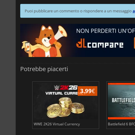
Puoi pubblicare un commento o rispondere a un messaggio
a
Potrebbe piacerti
3.81
€
3.99
€
ency
WWE 2K26 Virtual Currency
Battlefield 6 BF