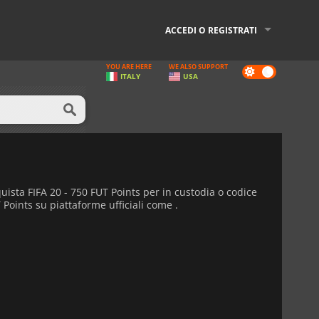
ACCEDI O REGISTRATI
YOU ARE HERE
WE ALSO SUPPORT
Dark
ITALY
USA
mode
uista FIFA 20 - 750 FUT Points per in custodia o codice
T Points su piattaforme ufficiali come .