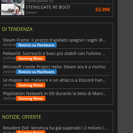
Gamesplanet US
STEINS;GATE RE BOOT
53.99€
Steam
DI TENDENZA
Steam Frame: il prezzo trapelato spegne i sogni di un VR economico
Notizie su Hardware
04/08/26
Palworld: Sunreach e boss più stabili con l'ultimo update
Gaming News
31/07/26
Microsoft rivede Project Helix: Steam ora è a rischio
Notizie su Hardware
29/07/26
Le mappe dei malware e un attacco a Discord hanno colpito Meccha Chameleon
Gaming News
28/07/26
PlayStation Network in tilt durante la beta di Marvel Tōkon
Gaming News
25/07/26
NOTIZIE, OFFERTE
Resident Evil: Veronica ha già superato i 2 milioni liste dei desideri
Gaming News
05/08/26