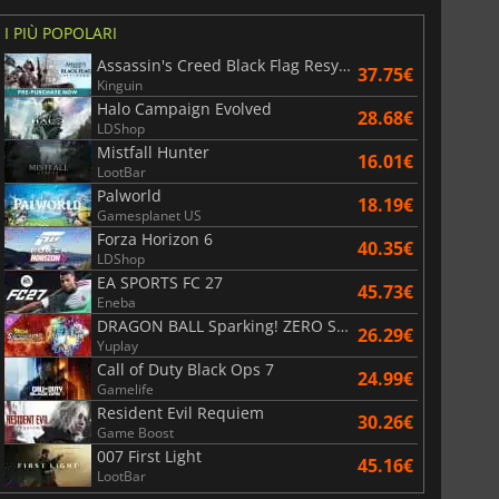
I PIÙ POPOLARI
Assassin's Creed Black Flag Resynced
37.75€
Kinguin
Halo Campaign Evolved
28.68€
LDShop
Mistfall Hunter
16.01€
LootBar
Palworld
18.19€
Gamesplanet US
Forza Horizon 6
40.35€
LDShop
EA SPORTS FC 27
45.73€
Eneba
DRAGON BALL Sparking! ZERO Super Limit Breaking NEO
26.29€
Yuplay
Call of Duty Black Ops 7
24.99€
Gamelife
Resident Evil Requiem
30.26€
Game Boost
007 First Light
45.16€
LootBar