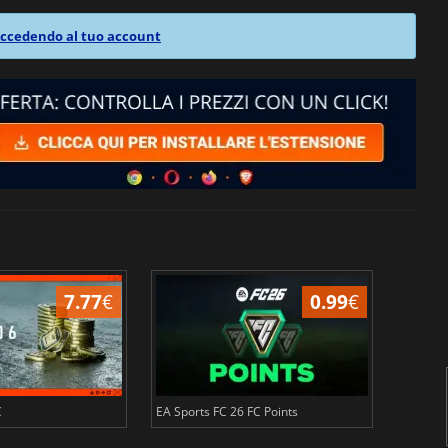
ccedendo al tuo account
7.77
€
0.99
€
C
EA Sports FC 26 FC Points
NBA 2K2