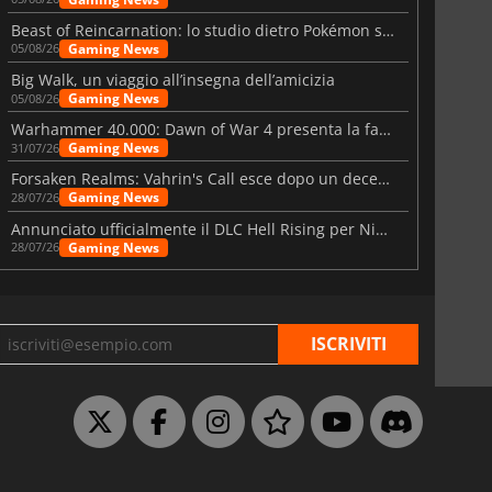
Beast of Reincarnation: lo studio dietro Pokémon su una nuova strada
Gaming News
05/08/26
Big Walk, un viaggio all’insegna dell’amicizia
Gaming News
05/08/26
Warhammer 40.000: Dawn of War 4 presenta la fazione dei Necron
Gaming News
31/07/26
Forsaken Realms: Vahrin's Call esce dopo un decennio di sviluppo
Gaming News
28/07/26
Annunciato ufficialmente il DLC Hell Rising per Nioh 3
Gaming News
28/07/26