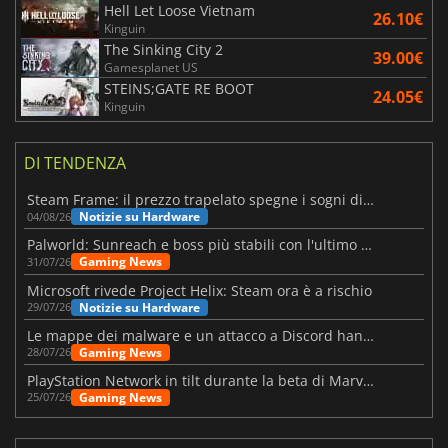
Hell Let Loose Vietnam
26.10€
Kinguin
The Sinking City 2
39.00€
Gamesplanet US
STEINS;GATE RE BOOT
24.05€
Kinguin
DI TENDENZA
Steam Frame: il prezzo trapelato spegne i sogni di un VR economico
Notizie su Hardware
04/08/26
Palworld: Sunreach e boss più stabili con l'ultimo update
Gaming News
31/07/26
Microsoft rivede Project Helix: Steam ora è a rischio
Notizie su Hardware
29/07/26
Le mappe dei malware e un attacco a Discord hanno colpito Meccha Chameleon
Gaming News
28/07/26
PlayStation Network in tilt durante la beta di Marvel Tōkon
Gaming News
25/07/26