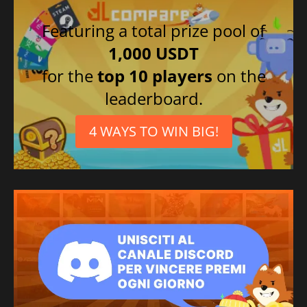
Featuring a total prize pool of
1,000 USDT
for the
top 10 players
on the
leaderboard.
4 WAYS TO WIN BIG!