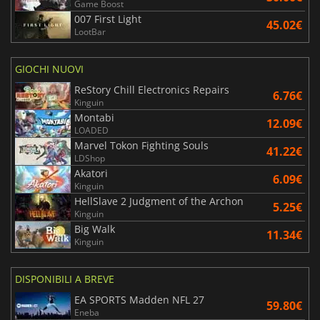
Game Boost
007 First Light
45.02€
LootBar
GIOCHI NUOVI
ReStory Chill Electronics Repairs
6.76€
Kinguin
Montabi
12.09€
LOADED
Marvel Tokon Fighting Souls
41.22€
LDShop
Akatori
6.09€
Kinguin
HellSlave 2 Judgment of the Archon
5.25€
Kinguin
Big Walk
11.34€
Kinguin
DISPONIBILI A BREVE
EA SPORTS Madden NFL 27
59.80€
Eneba