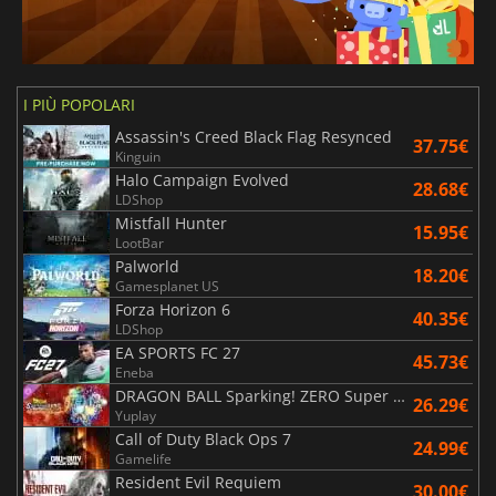
I PIÙ POPOLARI
Assassin's Creed Black Flag Resynced
37.75€
Kinguin
Halo Campaign Evolved
28.68€
LDShop
Mistfall Hunter
15.95€
LootBar
Palworld
18.20€
Gamesplanet US
Forza Horizon 6
40.35€
LDShop
EA SPORTS FC 27
45.73€
Eneba
DRAGON BALL Sparking! ZERO Super Limit Breaking NEO
26.29€
Yuplay
Call of Duty Black Ops 7
24.99€
Gamelife
Resident Evil Requiem
30.00€