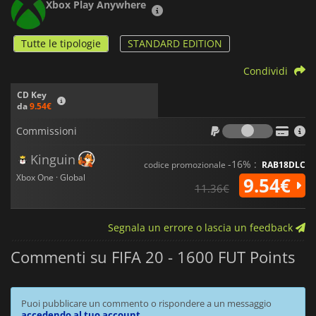
Xbox Play Anywhere
Tutte le tipologie
STANDARD EDITION
Condividi
CD Key
da
9.54€
Commiss
Commissioni
Kinguin
-16% :
codice promozionale
RAB18DLC
Xbox One · Global
9.54€
11.36€
Segnala un errore o lascia un feedback
Commenti su FIFA 20 - 1600 FUT Points
Puoi pubblicare un commento o rispondere a un messaggio
accedendo al tuo account