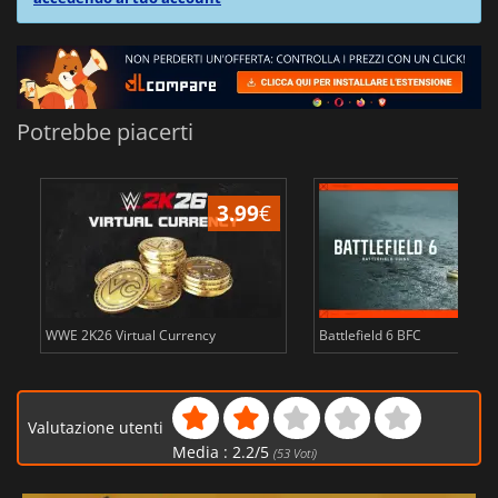
Potrebbe piacerti
3.99
€
WWE 2K26 Virtual Currency
Battlefield 6 BFC
Valutazione utenti
Media :
2.2
/
5
(
53
Voti)