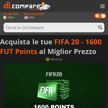
YOU ARE HERE
WE ALSO SUPPORT
Dark
GIOCHI
ITALY
USA
mode
PREPAGATE
SOFTWARE
Acquista le tue
FIFA 20 - 1600
REWARDS
FUT Points
al Miglior Prezzo
HARDWARE
XboxOne
NOTIZIE
ACCEDI O REGISTRATI