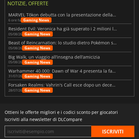
NOTIZIE, OFFERTE
MARVEL Tōkon debutta con la presentazione della roadmap per il primo anno
Gaming News
6 ore fa
Resident Evil: Veronica ha già superato i 2 milioni liste dei desideri
Gaming News
05/08/26
Beast of Reincarnation: lo studio dietro Pokémon su una nuova strada
Gaming News
05/08/26
Big Walk, un viaggio all’insegna dell’amicizia
Gaming News
05/08/26
Warhammer 40.000: Dawn of War 4 presenta la fazione dei Necron
Gaming News
31/07/26
Forsaken Realms: Vahrin's Call esce dopo un decennio di sviluppo
Gaming News
28/07/26
Ottieni le offerte migliori e i codici sconto per giocatori
Iscriviti alla newsletter di DLCompare