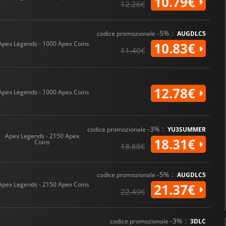
10.79€
12.26€
-5% :
codice promozionale
AUGDLC5
Apex Legends - 1000 Apex Coins
10.83€
11.40€
12.78€
Apex Legends - 1000 Apex Coins
-3% :
codice promozionale
YU3SUMMER
Apex Legends - 2150 Apex
18.31€
Coins
18.88€
-5% :
codice promozionale
AUGDLC5
Apex Legends - 2150 Apex Coins
21.37€
22.49€
-3% :
codice promozionale
3DLC