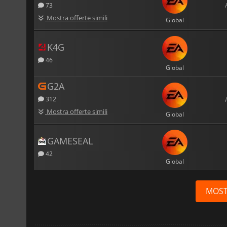
73
Mostra offerte simili
Global
K4G
46
Global
G2A
312
Mostra offerte simili
Global
GAMESEAL
42
Global
MOST