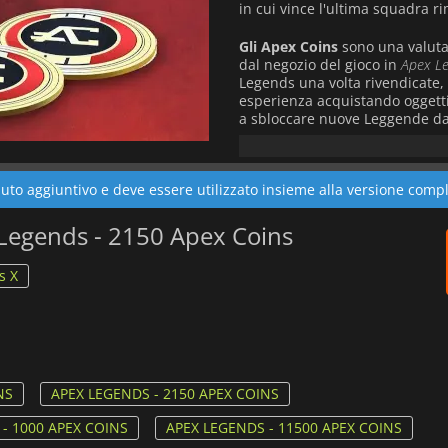
in cui vince l'ultima squadra ri
Gli Apex Coins
sono una valuta 
dal negozio del gioco in
Apex L
Legends una volta rivendicate,
esperienza acquistando oggetti 
a sbloccare nuove Leggende da 
to aggiuntivo e deve essere utilizzato insieme alla versione compl
x Legends - 2150 Apex Coins
s X
NS
APEX LEGENDS - 2150 APEX COINS
- 1000 APEX COINS
APEX LEGENDS - 11500 APEX COINS