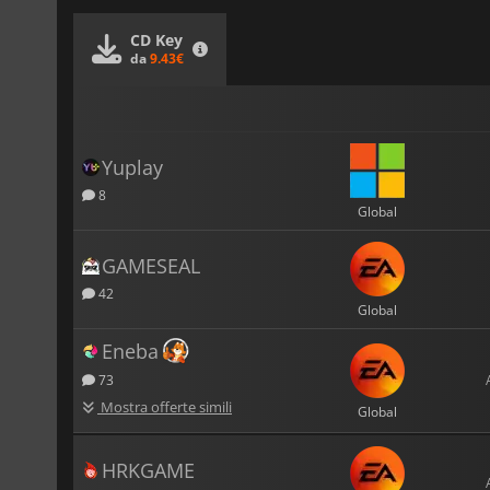
CD Key
da
9.43€
Yuplay
8
Global
GAMESEAL
42
Global
Eneba
73
Mostra offerte simili
Global
HRKGAME