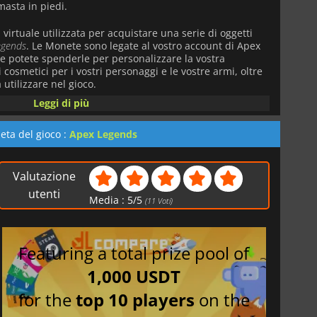
masta in piedi.
virtuale utilizzata per acquistare una serie di oggetti
egends
. Le Monete sono legate al vostro account di Apex
 e potete spenderle per personalizzare la vostra
cosmetici per i vostri personaggi e le vostre armi, oltre
utilizzare nel gioco.
Leggi di più
eta del gioco :
Apex Legends
Valutazione
utenti
Media :
5
/
5
(
11
Voti)
Featuring a total prize pool of
1,000 USDT
for the
top 10 players
on the