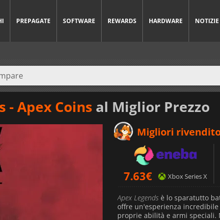
HI
PREPAGATE
SOFTWARE
REWARDS
HARDWARE
NOTIZIE
 - Apex Coins
al Miglior Prezzo
Migliori rivendito
7.63
€
Xbox Series X
Apex Legends
è lo sparatutto bat
offre un'esperienza incredibil
proprie abilità e armi speciali