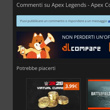
Commenti su Apex Legends - Apex C
Puoi pubblicare un commento o rispondere a un messaggio
a
Potrebbe piacerti
3.88
€
3.99
€