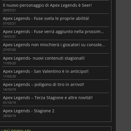
Il nuovo personaggio di Apex Legends è Seer!
20/07/21
Apex Legends - Fuse svela le proprie abilità!
01/02/21
Apex Legends - Fuse verrà aggiunto nella prossima stagione!
19/01/21
Apex Legends non mischierà i giocatori su console e PC!
27/07/20
Apex Legends- nuovi contenuti stagionali!
11/05/20
Apex Legends - San Valentino è in anticipo!!
11/02/20
Apex Legends – poligono di tiro in arrivo!!
14/10/19
Apex Legends – Terza Stagione e altre novità!!
01/10/19
Apex Legends - Stagione 2
28/06/19