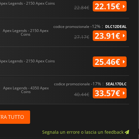
Apex Legends - 2150 Apex Coins
22.15€
22.84€
-12% :
codice promozionale
DLC12DEAL
Apex Legends - 2150 Apex
23.91€
Coins
27.17€
25.46€
Apex Legends - 2150 Apex Coins
-17% :
codice promozionale
SEAL17DLC
Apex Legends - 4350 Apex
33.57€
Coins
40.44€
RA TUTTO
Segnala un errore o lascia un feedback