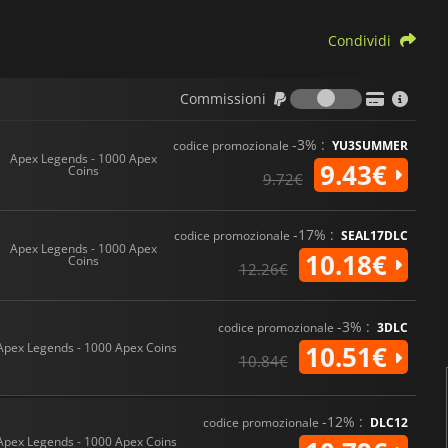
Condividi
Commission
Commissioni
-3% :
codice promozionale
YU3SUMMER
Apex Legends - 1000 Apex
9.43€
Coins
9.72€
-17% :
codice promozionale
SEAL17DLC
Apex Legends - 1000 Apex
10.18€
Coins
12.26€
-3% :
codice promozionale
3DLC
Apex Legends - 1000 Apex Coins
10.51€
10.84€
-12% :
codice promozionale
DLC12
Apex Legends - 1000 Apex Coins