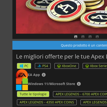
Questo prodotto è un contenu
Le migliori offerte per le tue Ape
PC
PS4
XboxOne
Xbox Serie
EA App
Windows 11/Microsoft Store
Tutte le tipologie
APEX LEGENDS - 6700 APEX COI
APEX LEGENDS - 4350 APEX COINS
APEX LEGENDS 