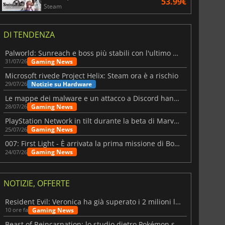
53.99€
Steam
6 Virtual Currency
Madden NFL 26 Points
DI TENDENZA
Palworld: Sunreach e boss più stabili con l'ultimo update
Gaming News
31/07/26
Microsoft rivede Project Helix: Steam ora è a rischio
Notizie su Hardware
29/07/26
Le mappe dei malware e un attacco a Discord hanno colpito Meccha Chameleon
Gaming News
28/07/26
PlayStation Network in tilt durante la beta di Marvel Tōkon
Gaming News
25/07/26
007: First Light - È arrivata la prima missione di Bond dopo il lancio
Gaming News
24/07/26
NOTIZIE, OFFERTE
Resident Evil: Veronica ha già superato i 2 milioni liste dei desideri
Gaming News
10 ore fa
Beast of Reincarnation: lo studio dietro Pokémon su una nuova strada