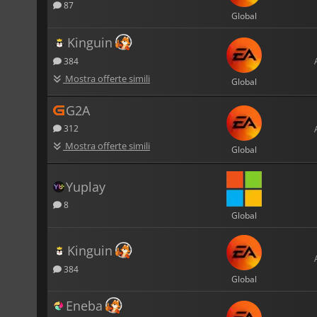
87
Global
Kinguin
384
Mostra offerte simili
Global
G2A
312
Mostra offerte simili
Global
Yuplay
8
Global
Kinguin
384
Global
Eneba