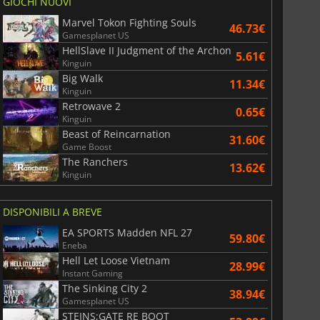
GIOCHI NUOVI
Marvel Tokon Fighting Souls
46.73€
Gamesplanet US
HellSlave II Judgment of the Archon
5.61€
Kinguin
Big Walk
11.34€
Kinguin
Retrowave 2
0.65€
Kinguin
Beast of Reincarnation
31.60€
Game Boost
The Ranchers
13.62€
Kinguin
DISPONIBILI A BREVE
EA SPORTS Madden NFL 27
59.80€
Eneba
3.65
€
7.49
€
Hell Let Loose Vietnam
28.99€
Instant Gaming
The Sinking City 2
38.94€
Gamesplanet US
STEINS;GATE RE BOOT