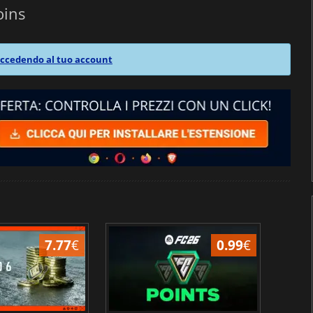
oins
ccedendo al tuo account
7.77
€
0.99
€