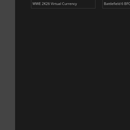
ency
WWE 2K26 Virtual Currency
Battlefield 6 BF