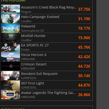
I PIÙ POPOLARI
Assassin's Creed Black Flag Resynced
37.75€
Kinguin
Halo Campaign Evolved
31.19€
LootBar
Palworld
18.17€
Gamesplanet US
Mistfall Hunter
15.96€
LootBar
EA SPORTS FC 27
45.76€
Eneba
Forza Horizon 6
42.42€
HRKGAME
Crimson Desert
44.72€
HRKGAME
Resident Evil Requiem
30.14€
GAMESEAL
007 First Light
44.87€
GAMESEAL
Avatar Legends The Fighting Game
26.86€
HRKGAME