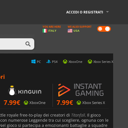
ACCEDI O REGISTRATI
YOU ARE HERE
WE ALSO SUPPORT
Dark
ITALY
USA
mode
PC
PS4
XboxOne
Xbox Series X
ri
7.99
€
7.99
€
XboxOne
Xbox Series X
tle royale free-to-play dei creatori di
Titanfall
. Il gioco
e con numerose Leggende tra cui scegliere, ognuna con le
. Nel gioco si partecipa a emozionanti battaglie a squadre