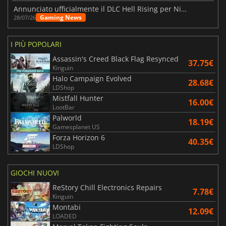
Annunciato ufficialmente il DLC Hell Rising per Nioh 3
Gaming News
28/07/26
I PIÙ POPOLARI
Assassin's Creed Black Flag Resynced
37.75€
Kinguin
Halo Campaign Evolved
28.68€
LDShop
Mistfall Hunter
16.00€
LootBar
Palworld
18.19€
Gamesplanet US
Forza Horizon 6
40.35€
LDShop
GIOCHI NUOVI
ReStory Chill Electronics Repairs
7.78€
Kinguin
Montabi
12.09€
LOADED