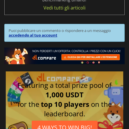
Vedi tutti gli articoli
Puoi pubblicare un commento o rispondere a un messaggio
accedendo al tuo account
Featuring a total prize pool of
1,000 USDT
for the
top 10 players
on the
leaderboard.
4 WAYS TO WIN BIG!