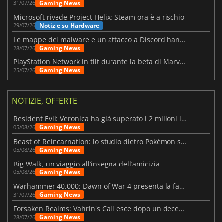
Gaming News
31/07/26
Microsoft rivede Project Helix: Steam ora è a rischio
Notizie su Hardware
29/07/26
Le mappe dei malware e un attacco a Discord hanno colpito Meccha Chameleon
Gaming News
28/07/26
PlayStation Network in tilt durante la beta di Marvel Tōkon
Gaming News
25/07/26
NOTIZIE, OFFERTE
Resident Evil: Veronica ha già superato i 2 milioni liste dei desideri
Gaming News
05/08/26
Beast of Reincarnation: lo studio dietro Pokémon su una nuova strada
Gaming News
05/08/26
Big Walk, un viaggio all’insegna dell’amicizia
Gaming News
05/08/26
Warhammer 40.000: Dawn of War 4 presenta la fazione dei Necron
Gaming News
31/07/26
Forsaken Realms: Vahrin's Call esce dopo un decennio di sviluppo
Gaming News
28/07/26