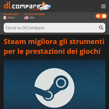
YOU ARE HERE
WE ALSO SUPPORT
Dark
GIOCHI
ITALY
USA
mode
PREPAGATE
SOFTWARE
Steam migliora gli strumenti
REWARDS
per le prestazioni dei giochi
HARDWARE
NOTIZIE
ACCEDI O REGISTRATI