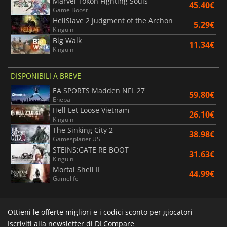
Marvel Tokon Fighting Souls
45.40€
Game Boost
HellSlave 2 Judgment of the Archon
5.29€
Kinguin
Big Walk
11.34€
Kinguin
DISPONIBILI A BREVE
EA SPORTS Madden NFL 27
59.80€
Eneba
Hell Let Loose Vietnam
26.10€
Kinguin
The Sinking City 2
38.98€
Gamesplanet US
STEINS;GATE RE BOOT
31.63€
Kinguin
Mortal Shell II
44.99€
Gamelife
Ottieni le offerte migliori e i codici sconto per giocatori
Iscriviti alla newsletter di DLCompare