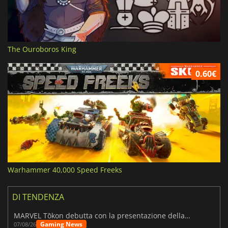
The Ouroboros King
0.60€
Warhammer 40,000 Speed Freeks
DI TENDENZA
MARVEL Tōkon debutta con la presentazione della roadmap per il primo anno
Gaming News
07/08/26