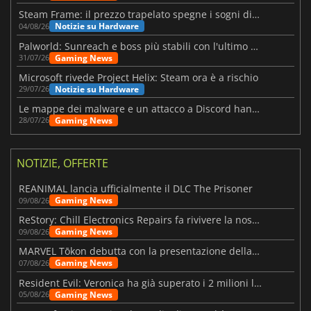
Steam Frame: il prezzo trapelato spegne i sogni di un VR economico
Notizie su Hardware
04/08/26
Palworld: Sunreach e boss più stabili con l'ultimo update
Gaming News
31/07/26
Microsoft rivede Project Helix: Steam ora è a rischio
Notizie su Hardware
29/07/26
Le mappe dei malware e un attacco a Discord hanno colpito Meccha Chameleon
Gaming News
28/07/26
NOTIZIE, OFFERTE
REANIMAL lancia ufficialmente il DLC The Prisoner
Gaming News
09/08/26
ReStory: Chill Electronics Repairs fa rivivere la nostalgia degli anni 2000
Gaming News
09/08/26
MARVEL Tōkon debutta con la presentazione della roadmap per il primo anno
Gaming News
07/08/26
Resident Evil: Veronica ha già superato i 2 milioni liste dei desideri
Gaming News
05/08/26