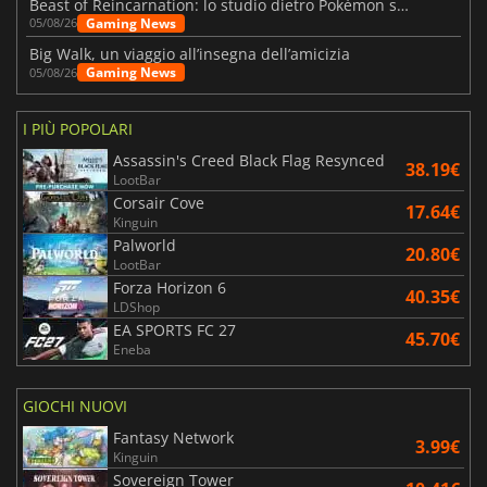
Beast of Reincarnation: lo studio dietro Pokémon su una nuova strada
Gaming News
05/08/26
Big Walk, un viaggio all’insegna dell’amicizia
Gaming News
05/08/26
I PIÙ POPOLARI
Assassin's Creed Black Flag Resynced
38.19€
LootBar
Corsair Cove
17.64€
Kinguin
Palworld
20.80€
LootBar
Forza Horizon 6
40.35€
LDShop
EA SPORTS FC 27
45.70€
Eneba
GIOCHI NUOVI
Fantasy Network
3.99€
Kinguin
Sovereign Tower