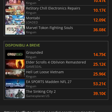
10.41€
Kinguin
ReStory Chill Electronics Repairs
10.17€
Kinguin
Montabi
12.09€
LOADED
Marvel Tokon Fighting Souls
36.08€
Kinguin
DISPONIBILI A BREVE
Grounded
14.75€
Kinguin
Elder Scrolls 4 Oblivion Remastered
25.12€
GAMESEAL
Hell Let Loose Vietnam
25.96€
Kinguin
EA SPORTS Madden NFL 27
53.21€
Kinguin
The Sinking City 2
39.10€
Gamesplanet US