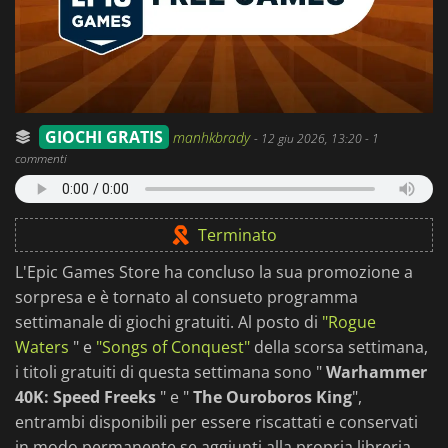
GIOCHI GRATIS
manhkbrady
-
12 giu 2026, 13:20
- 1
commenti
Terminato
L'Epic Games Store ha concluso la sua promozione a
sorpresa e è tornato al consueto programma
settimanale di giochi gratuiti. Al posto di
"Rogue
Waters
" e
"Songs of Conquest"
della scorsa settimana,
i titoli gratuiti di questa settimana sono "
Warhammer
40K: Speed Freeks
" e "
The Ouroboros King
",
entrambi disponibili per essere riscattati e conservati
in modo permanente se aggiunti alla propria libreria