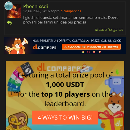
PhoenixAdi
12 giu 2026, 14:16
sopra
dlcompare.es
I giochi di questa settimana non sembrano male. Dovrei
provarli per farmi un'idea più precisa
Mostra l'originale
Featuring a total prize pool of
1,000 USDT
for the
top 10 players
on the
leaderboard.
4 WAYS TO WIN BIG!