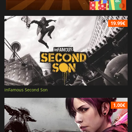
19.99€
inFamous Second Son
1.00€