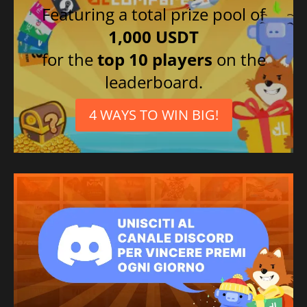
Featuring a total prize pool of
1,000 USDT
for the
top 10 players
on the
leaderboard.
4 WAYS TO WIN BIG!