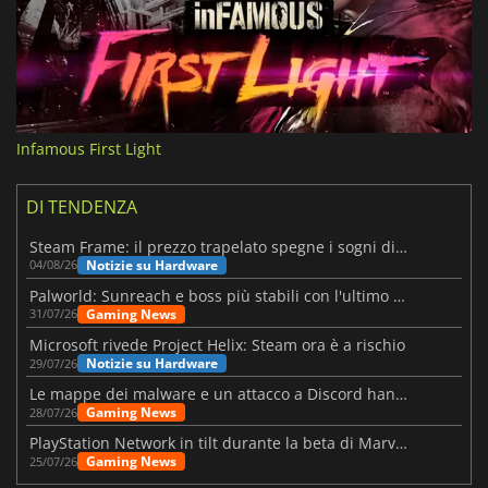
Infamous First Light
DI TENDENZA
Steam Frame: il prezzo trapelato spegne i sogni di un VR economico
Notizie su Hardware
04/08/26
Palworld: Sunreach e boss più stabili con l'ultimo update
Gaming News
31/07/26
Microsoft rivede Project Helix: Steam ora è a rischio
Notizie su Hardware
29/07/26
Le mappe dei malware e un attacco a Discord hanno colpito Meccha Chameleon
Gaming News
28/07/26
PlayStation Network in tilt durante la beta di Marvel Tōkon
Gaming News
25/07/26