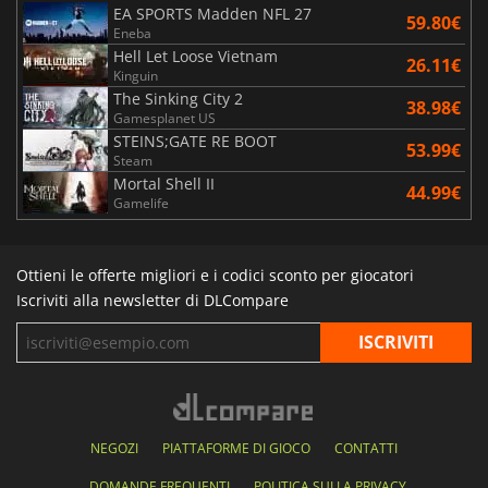
EA SPORTS Madden NFL 27
59.80€
Eneba
Hell Let Loose Vietnam
26.11€
Kinguin
The Sinking City 2
38.98€
Gamesplanet US
STEINS;GATE RE BOOT
53.99€
Steam
Mortal Shell II
44.99€
Gamelife
Ottieni le offerte migliori e i codici sconto per giocatori
Iscriviti alla newsletter di DLCompare
NEGOZI
PIATTAFORME DI GIOCO
CONTATTI
DOMANDE FREQUENTI
POLITICA SULLA PRIVACY