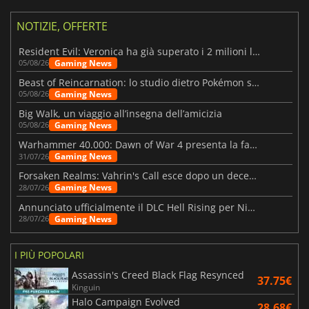
NOTIZIE, OFFERTE
Resident Evil: Veronica ha già superato i 2 milioni liste dei desideri
Gaming News
05/08/26
Beast of Reincarnation: lo studio dietro Pokémon su una nuova strada
Gaming News
05/08/26
Big Walk, un viaggio all’insegna dell’amicizia
Gaming News
05/08/26
Warhammer 40.000: Dawn of War 4 presenta la fazione dei Necron
Gaming News
31/07/26
Forsaken Realms: Vahrin's Call esce dopo un decennio di sviluppo
Gaming News
28/07/26
Annunciato ufficialmente il DLC Hell Rising per Nioh 3
Gaming News
28/07/26
I PIÙ POPOLARI
Assassin's Creed Black Flag Resynced
37.75€
Kinguin
Halo Campaign Evolved
28.68€