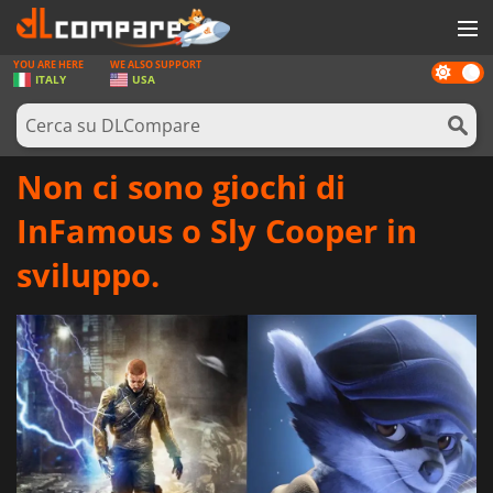
YOU ARE HERE
WE ALSO SUPPORT
Dark
GIOCHI
ITALY
USA
mode
PREPAGATE
SOFTWARE
Non ci sono giochi di
REWARDS
InFamous o Sly Cooper in
HARDWARE
sviluppo.
NOTIZIE
ACCEDI O REGISTRATI