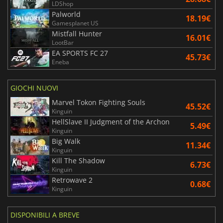
LDShop
Palworld
18.19€
Gamesplanet US
Mistfall Hunter
16.01€
LootBar
EA SPORTS FC 27
45.73€
Eneba
GIOCHI NUOVI
Marvel Tokon Fighting Souls
45.52€
Kinguin
HellSlave II Judgment of the Archon
5.49€
Kinguin
Big Walk
11.34€
Kinguin
Kill The Shadow
6.73€
Kinguin
Retrowave 2
0.68€
Kinguin
DISPONIBILI A BREVE