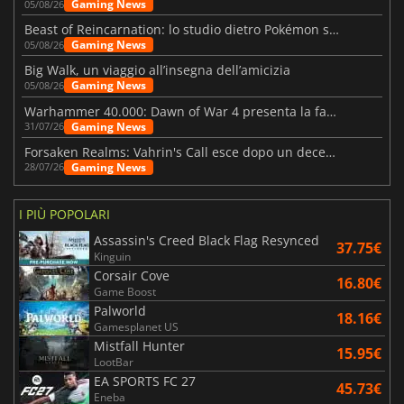
Gaming News
05/08/26
Beast of Reincarnation: lo studio dietro Pokémon su una nuova strada
Gaming News
05/08/26
Big Walk, un viaggio all’insegna dell’amicizia
Gaming News
05/08/26
Warhammer 40.000: Dawn of War 4 presenta la fazione dei Necron
Gaming News
31/07/26
Forsaken Realms: Vahrin's Call esce dopo un decennio di sviluppo
Gaming News
28/07/26
I PIÙ POPOLARI
Assassin's Creed Black Flag Resynced
37.75€
Kinguin
Corsair Cove
16.80€
Game Boost
Palworld
18.16€
Gamesplanet US
Mistfall Hunter
15.95€
LootBar
EA SPORTS FC 27
45.73€
Eneba