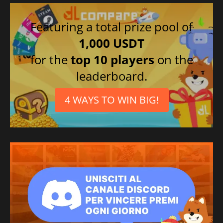
Featuring a total prize pool of
1,000 USDT
for the
top 10 players
on the
leaderboard.
4 WAYS TO WIN BIG!