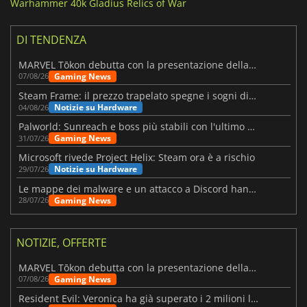
Warhammer 40k Gladius Relics of War
DI TENDENZA
MARVEL Tōkon debutta con la presentazione della roadmap per il primo anno
Gaming News
07/08/26
Steam Frame: il prezzo trapelato spegne i sogni di un VR economico
Notizie su Hardware
04/08/26
Palworld: Sunreach e boss più stabili con l'ultimo update
Gaming News
31/07/26
Microsoft rivede Project Helix: Steam ora è a rischio
Notizie su Hardware
29/07/26
Le mappe dei malware e un attacco a Discord hanno colpito Meccha Chameleon
Gaming News
28/07/26
NOTIZIE, OFFERTE
MARVEL Tōkon debutta con la presentazione della roadmap per il primo anno
Gaming News
07/08/26
Resident Evil: Veronica ha già superato i 2 milioni liste dei desideri