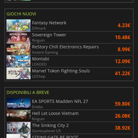
GIOCHI NUOVI
Fantasy Network
4.23€
Difmark
Sovereign Tower
10.48€
Kinguin
ReStory Chill Electronics Repairs
8.99€
Instant Gaming
Montabi
12.09€
LOADED
Marvel Tokon Fighting Souls
41.22€
LDShop
DISPONIBILI A BREVE
EA SPORTS Madden NFL 27
59.80€
Eneba
Hell Let Loose Vietnam
26.08€
Kinguin
The Sinking City 2
38.92€
Gamesplanet US
STEINS;GATE RE BOOT