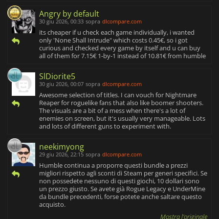
Angry by default
30 giu 2026, 00:33
sopra
dlcompare.com
its cheaper if u check each game individually, i wanted
only 'None Shall Intrude" which costs 0.45€, so i got
curious and checked every game by itself and u can buy
all of them for 7.15€ 1-by-1 instead of 10.81€ from humble
SlDiorite5
30 giu 2026, 00:07
sopra
dlcompare.com
Awesome selection of titles. I can vouch for Nightmare
Reaper for roguelike fans that also like boomer shooters.
The visuals are a bit of a mess when there's a lot of
enemies on screen, but it's usually very manageable. Lots
and lots of different guns to experiment with.
neekimyong
29 giu 2026, 22:15
sopra
dlcompare.com
Humble continua a proporre questi bundle a prezzi
migliori rispetto agli sconti di Steam per generi specifici. Se
non possedete nessuno di questi giochi, 10 dollari sono
un prezzo giusto. Se avete già Rogue Legacy e UnderMine
da bundle precedenti, forse potete anche saltare questo
acquisto.
Mostra l'originale