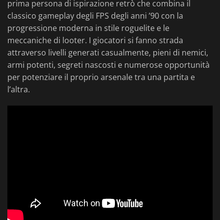
prima persona di ispirazione retrò che combina il
classico gameplay degli FPS degli anni ’90 con la
progressione moderna in stile roguelite e le
meccaniche di looter. I giocatori si fanno strada
attraverso livelli generati casualmente, pieni di nemici,
armi potenti, segreti nascosti e numerose opportunità
per potenziare il proprio arsenale tra una partita e
l’altra.