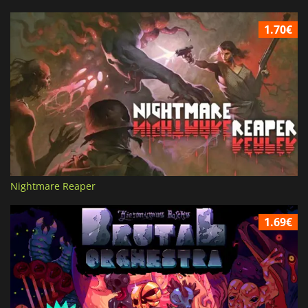
1.70€
Nightmare Reaper
1.69€