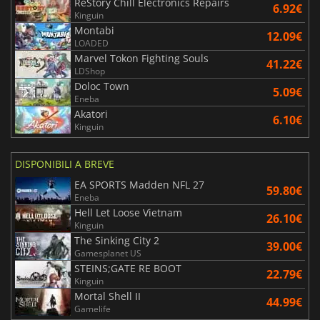
ReStory Chill Electronics Repairs
6.92€
Kinguin
Montabi
12.09€
LOADED
Marvel Tokon Fighting Souls
41.22€
LDShop
Doloc Town
5.09€
Eneba
Akatori
6.10€
Kinguin
DISPONIBILI A BREVE
EA SPORTS Madden NFL 27
59.80€
Eneba
Hell Let Loose Vietnam
26.10€
Kinguin
The Sinking City 2
39.00€
Gamesplanet US
STEINS;GATE RE BOOT
22.79€
Kinguin
Mortal Shell II
44.99€
Gamelife