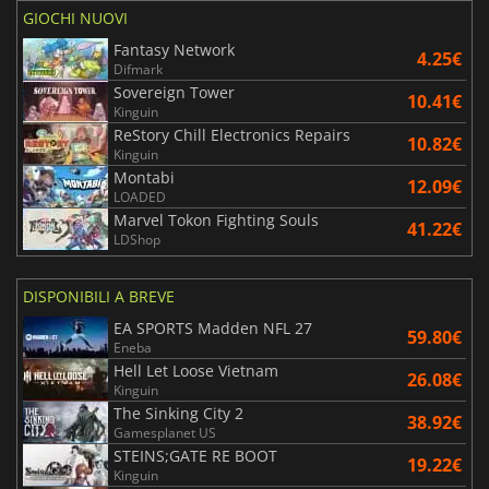
GIOCHI NUOVI
Fantasy Network
4.25€
Difmark
Sovereign Tower
10.41€
Kinguin
ReStory Chill Electronics Repairs
10.82€
Kinguin
Montabi
12.09€
LOADED
Marvel Tokon Fighting Souls
41.22€
LDShop
DISPONIBILI A BREVE
EA SPORTS Madden NFL 27
59.80€
Eneba
Hell Let Loose Vietnam
26.08€
Kinguin
The Sinking City 2
38.92€
Gamesplanet US
STEINS;GATE RE BOOT
19.22€
Kinguin