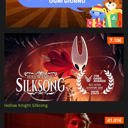
7.10€
Hollow Knight Silksong
41.01€