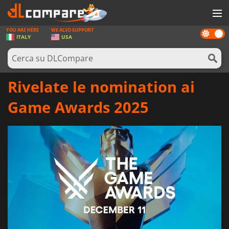
YOU ARE HERE
WE ALSO SUPPORT
Dark
GIOCHI
ITALY
USA
mode
PREPAGATE
SOFTWARE
Rivelate le nomination ai
REWARDS
Game Awards 2025
HARDWARE
NOTIZIE
ACCEDI O REGISTRATI