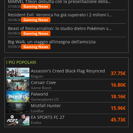
MARVEL Tōkon debutta con la presentazione della roadmap per il primo anno
Gaming News
07/08/26
Resident Evil: Veronica ha già superato i 2 milioni liste dei desideri
Gaming News
05/08/26
Beast of Reincarnation: lo studio dietro Pokémon su una nuova strada
Gaming News
05/08/26
Big Walk, un viaggio all’insegna dell’amicizia
Gaming News
05/08/26
I PIÙ POPOLARI
Assassin's Creed Black Flag Resynced
37.75€
Kinguin
Corsair Cove
16.80€
Game Boost
Palworld
18.16€
Gamesplanet US
Mistfall Hunter
15.96€
LootBar
EA SPORTS FC 27
45.73€
Eneba