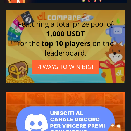
Featuring a total prize pool of
1,000 USDT
for the
top 10 players
on the
leaderboard.
4 WAYS TO WIN BIG!