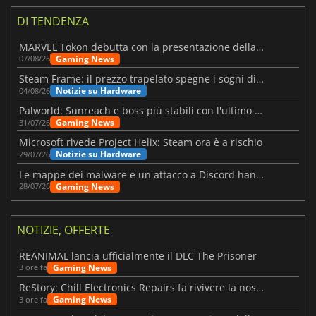
DI TENDENZA
MARVEL Tōkon debutta con la presentazione della roadmap per il primo anno
Gaming News
07/08/26
Steam Frame: il prezzo trapelato spegne i sogni di un VR economico
Notizie su Hardware
04/08/26
Palworld: Sunreach e boss più stabili con l'ultimo update
Gaming News
31/07/26
Microsoft rivede Project Helix: Steam ora è a rischio
Notizie su Hardware
29/07/26
Le mappe dei malware e un attacco a Discord hanno colpito Meccha Chameleon
Gaming News
28/07/26
NOTIZIE, OFFERTE
REANIMAL lancia ufficialmente il DLC The Prisoner
Gaming News
3 ore fa
ReStory: Chill Electronics Repairs fa rivivere la nostalgia degli anni 2000
Gaming News
3 ore fa