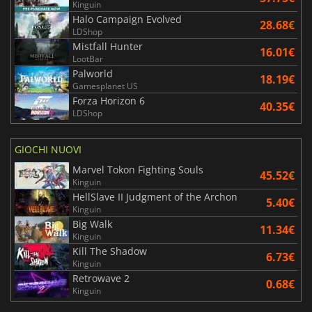
Kinguin
Halo Campaign Evolved
28.68€
LDShop
Mistfall Hunter
16.01€
LootBar
Palworld
18.19€
Gamesplanet US
Forza Horizon 6
40.35€
LDShop
GIOCHI NUOVI
Marvel Tokon Fighting Souls
45.52€
Kinguin
HellSlave II Judgment of the Archon
5.40€
Kinguin
Big Walk
11.34€
Kinguin
Kill The Shadow
6.73€
Kinguin
Retrowave 2
0.68€
Kinguin