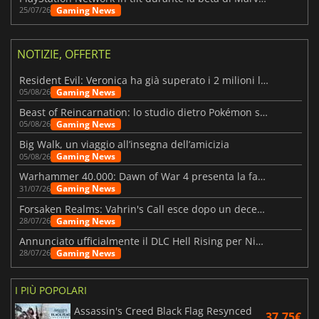
Gaming News
25/07/26
NOTIZIE, OFFERTE
Resident Evil: Veronica ha già superato i 2 milioni liste dei desideri
Gaming News
05/08/26
Beast of Reincarnation: lo studio dietro Pokémon su una nuova strada
Gaming News
05/08/26
Big Walk, un viaggio all’insegna dell’amicizia
Gaming News
05/08/26
Warhammer 40.000: Dawn of War 4 presenta la fazione dei Necron
Gaming News
31/07/26
Forsaken Realms: Vahrin's Call esce dopo un decennio di sviluppo
Gaming News
28/07/26
Annunciato ufficialmente il DLC Hell Rising per Nioh 3
Gaming News
28/07/26
I PIÙ POPOLARI
Assassin's Creed Black Flag Resynced
37.75€