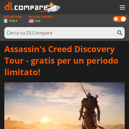
YOU ARE HERE
WE ALSO SUPPORT
Dark
GIOCHI
ITALY
USA
mode
PREPAGATE
SOFTWARE
Assassin's Creed Discovery
REWARDS
Tour - gratis per un periodo
HARDWARE
limitato!
NOTIZIE
ACCEDI O REGISTRATI