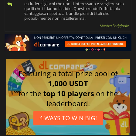
escludere i giochi che non ti interessano e scegliere solo
quelli che ti danno fastidio. Questo rende l'offerta più
vantaggiosa rispetto ai bundle pieni di titoli che
probabilmente non installerai mai.
Mostra l'originale
Featuring a total prize pool of
1,000 USDT
for the
top 10 players
on the
leaderboard.
4 WAYS TO WIN BIG!