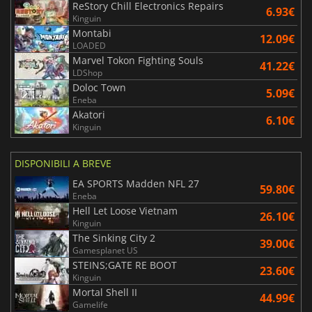
ReStory Chill Electronics Repairs
6.93€
Kinguin
Montabi
12.09€
LOADED
Marvel Tokon Fighting Souls
41.22€
LDShop
Doloc Town
5.09€
Eneba
Akatori
6.10€
Kinguin
DISPONIBILI A BREVE
EA SPORTS Madden NFL 27
59.80€
Eneba
Hell Let Loose Vietnam
26.10€
Kinguin
The Sinking City 2
39.00€
Gamesplanet US
STEINS;GATE RE BOOT
23.60€
Kinguin
Mortal Shell II
44.99€
Gamelife