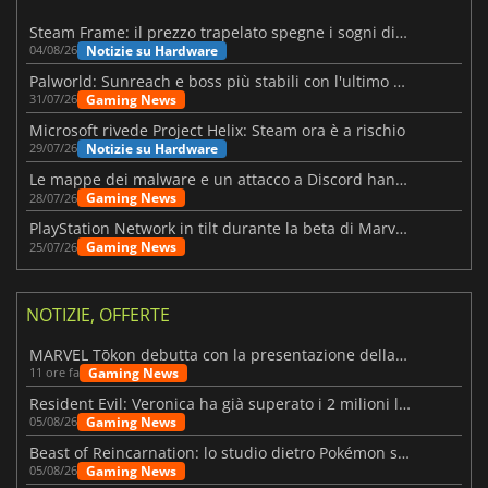
Steam Frame: il prezzo trapelato spegne i sogni di un VR economico
Notizie su Hardware
04/08/26
Palworld: Sunreach e boss più stabili con l'ultimo update
Gaming News
31/07/26
Microsoft rivede Project Helix: Steam ora è a rischio
Notizie su Hardware
29/07/26
Le mappe dei malware e un attacco a Discord hanno colpito Meccha Chameleon
Gaming News
28/07/26
PlayStation Network in tilt durante la beta di Marvel Tōkon
Gaming News
25/07/26
NOTIZIE, OFFERTE
MARVEL Tōkon debutta con la presentazione della roadmap per il primo anno
Gaming News
11 ore fa
Resident Evil: Veronica ha già superato i 2 milioni liste dei desideri
Gaming News
05/08/26
Beast of Reincarnation: lo studio dietro Pokémon su una nuova strada
Gaming News
05/08/26