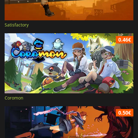
Satisfactory
0.46€
Coromon
0.50€