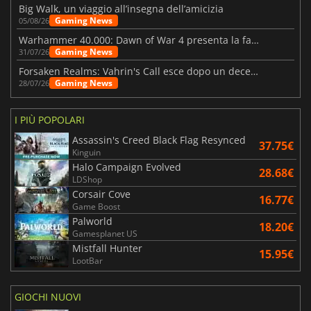
Big Walk, un viaggio all’insegna dell’amicizia
Gaming News
05/08/26
Warhammer 40.000: Dawn of War 4 presenta la fazione dei Necron
Gaming News
31/07/26
Forsaken Realms: Vahrin's Call esce dopo un decennio di sviluppo
Gaming News
28/07/26
I PIÙ POPOLARI
Assassin's Creed Black Flag Resynced
37.75€
Kinguin
Halo Campaign Evolved
28.68€
LDShop
Corsair Cove
16.77€
Game Boost
Palworld
18.20€
Gamesplanet US
Mistfall Hunter
15.95€
LootBar
GIOCHI NUOVI