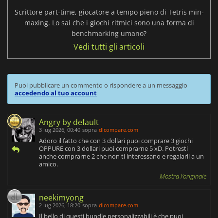
Scrittore part-time, giocatore a tempo pieno di Tetris min-
maxing. Lo sai che i giochi ritmici sono una forma di
benchmarking umano?
Vedi tutti gli articoli
Puoi pubblicare un commento o rispondere a un messaggio
accedendo al tuo account
Angry by default
3 lug 2026, 00:40
sopra
dlcompare.com
Adoro il fatto che con 3 dollari puoi comprare 3 giochi
OPPURE con 3 dollari puoi comprarne 5 xD. Potresti
anche comprarne 2 che non ti interessano e regalarli a un
amico.
Mostra l'originale
neekimyong
2 lug 2026, 18:20
sopra
dlcompare.com
Il bello di questi bundle personalizzabili è che puoi