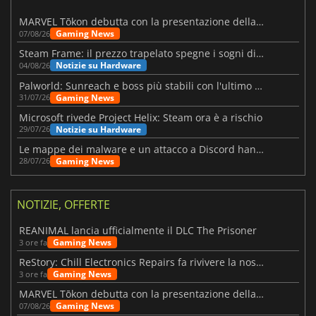
MARVEL Tōkon debutta con la presentazione della roadmap per il primo anno
Gaming News
07/08/26
Steam Frame: il prezzo trapelato spegne i sogni di un VR economico
Notizie su Hardware
04/08/26
Palworld: Sunreach e boss più stabili con l'ultimo update
Gaming News
31/07/26
Microsoft rivede Project Helix: Steam ora è a rischio
Notizie su Hardware
29/07/26
Le mappe dei malware e un attacco a Discord hanno colpito Meccha Chameleon
Gaming News
28/07/26
NOTIZIE, OFFERTE
REANIMAL lancia ufficialmente il DLC The Prisoner
Gaming News
3 ore fa
ReStory: Chill Electronics Repairs fa rivivere la nostalgia degli anni 2000
Gaming News
3 ore fa
MARVEL Tōkon debutta con la presentazione della roadmap per il primo anno
Gaming News
07/08/26