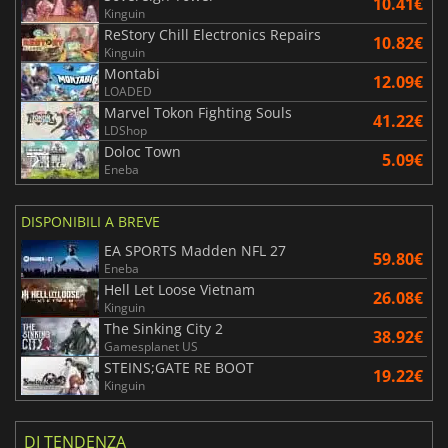
10.41€
Kinguin
ReStory Chill Electronics Repairs
10.82€
Kinguin
Montabi
12.09€
LOADED
Marvel Tokon Fighting Souls
41.22€
LDShop
Doloc Town
5.09€
Eneba
DISPONIBILI A BREVE
EA SPORTS Madden NFL 27
59.80€
Eneba
Hell Let Loose Vietnam
26.08€
Kinguin
The Sinking City 2
38.92€
Gamesplanet US
STEINS;GATE RE BOOT
19.22€
Kinguin
DI TENDENZA