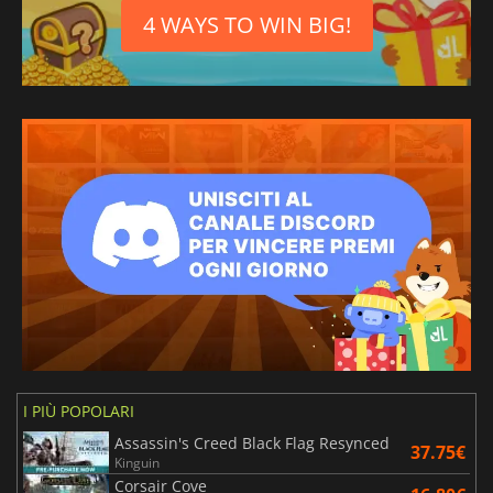
4 WAYS TO WIN BIG!
I PIÙ POPOLARI
Assassin's Creed Black Flag Resynced
37.75€
Kinguin
Corsair Cove