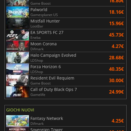
16.80€
Game Boost
Palworld
18.16€
Gamesplanet US
Mistfall Hunter
15.96€
LootBar
EA SPORTS FC 27
45.73€
Eneba
Moon Corona
4.27€
Difmark
Halo Campaign Evolved
28.68€
LDShop
Forza Horizon 6
40.35€
LDShop
Resident Evil Requiem
30.00€
Game Boost
Call of Duty Black Ops 7
24.99€
Gamelife
GIOCHI NUOVI
Fantasy Network
4.25€
Difmark
Sovereign Tower