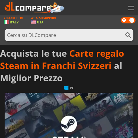
YOU ARE HERE
WE ALSO SUPPORT
Dark
GIOCHI
ITALY
USA
mode
PREPAGATE
SOFTWARE
Acquista le tue
Carte regalo
REWARDS
Steam in Franchi Svizzeri
al
HARDWARE
Miglior Prezzo
NOTIZIE
PC
ACCEDI O REGISTRATI