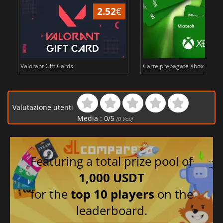
2.52
€
Valorant Gift Cards
Carte prepagate Xbox Live in
Valutazione utenti
Media :
0
/
5
(
0
Voti)
Featuring a total prize pool of
1,000 USDT
for the
top 10 players
on the
leaderboard.