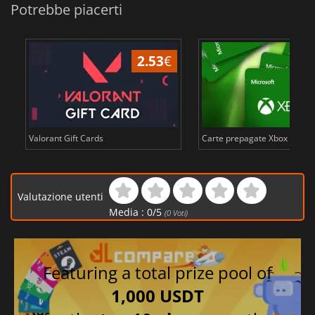
Potrebbe piacerti
2.53
€
Valorant Gift Cards
Carte prepagate Xbox Live in
Valutazione utenti
Media :
0
/
5
(
0
Voti)
Featuring a total prize pool of
1,000 USDT