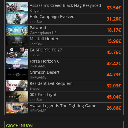
Assassin's Creed Black Flag Resynced
33.54€
Kinguin
Halo Campaign Evolved
31.20€
LootBar
Palworld
18.17€
Gamesplanet US
Mistfall Hunter
15.96€
LootBar
EA SPORTS FC 27
45.76€
Eneba
Forza Horizon 6
42.42€
HRKGAME
Crimson Desert
44.73€
HRKGAME
Resident Evil Requiem
32.03€
Eneba
007 First Light
45.04€
LootBar
Avatar Legends The Fighting Game
26.86€
HRKGAME
GIOCHI NUOVI