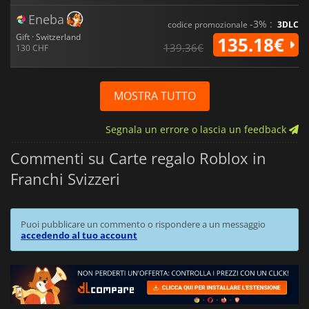
Eneba
-3% :
codice promozionale
3DLC
Gift · Switzerland
135.18€
139.36€
130 CHF
MOSTRA TUTTO
Segnala un errore o lascia un feedback
Commenti su Carte regalo Roblox in
Franchi Svizzeri
Puoi pubblicare un commento o rispondere a un messaggio
accedendo al tuo account