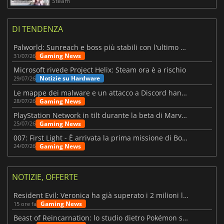
Steam
DI TENDENZA
Palworld: Sunreach e boss più stabili con l'ultimo update
Gaming News
31/07/26
Microsoft rivede Project Helix: Steam ora è a rischio
Notizie su Hardware
29/07/26
Le mappe dei malware e un attacco a Discord hanno colpito Meccha Chameleon
Gaming News
28/07/26
PlayStation Network in tilt durante la beta di Marvel Tōkon
Gaming News
25/07/26
007: First Light - È arrivata la prima missione di Bond dopo il lancio
Gaming News
24/07/26
NOTIZIE, OFFERTE
Resident Evil: Veronica ha già superato i 2 milioni liste dei desideri
Gaming News
15 ore fa
Beast of Reincarnation: lo studio dietro Pokémon su una nuova strada