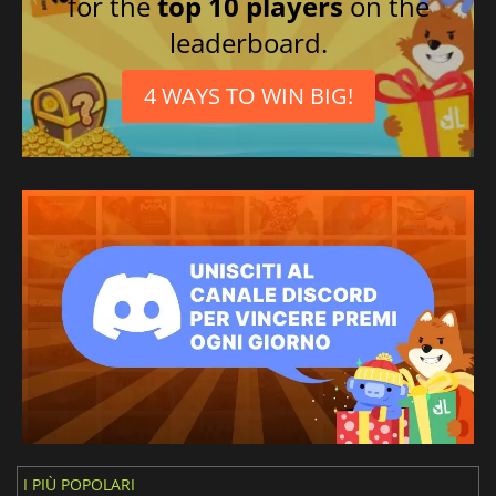
for the
top 10 players
on the
leaderboard.
4 WAYS TO WIN BIG!
I PIÙ POPOLARI