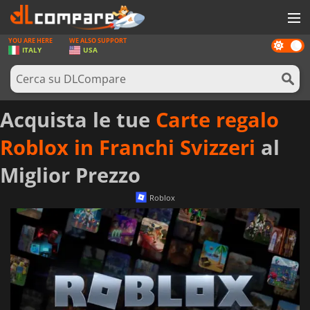
YOU ARE HERE
WE ALSO SUPPORT
Dark
GIOCHI
ITALY
USA
mode
PREPAGATE
SOFTWARE
Acquista le tue
Carte regalo
REWARDS
Roblox in Franchi Svizzeri
al
HARDWARE
Miglior Prezzo
NOTIZIE
Roblox
ACCEDI O REGISTRATI