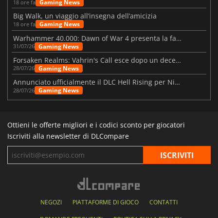
Gaming News
18 ore fa
Big Walk, un viaggio all’insegna dell’amicizia
Gaming News
18 ore fa
Warhammer 40.000: Dawn of War 4 presenta la fazione dei Necron
Gaming News
31/07/26
Forsaken Realms: Vahrin's Call esce dopo un decennio di sviluppo
Gaming News
28/07/26
Annunciato ufficialmente il DLC Hell Rising per Nioh 3
Gaming News
28/07/26
Ottieni le offerte migliori e i codici sconto per giocatori
Iscriviti alla newsletter di DLCompare
NEGOZI
PIATTAFORME DI GIOCO
CONTATTI