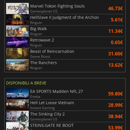
Marvel Tokon Fighting Souls
46.73€
Gamesplanet US
HellSlave II Judgment of the Archon
5.61€
Kinguin
Big Walk
11.34€
Kinguin
Retrowave 2
0.65€
Kinguin
Beast of Reincarnation
31.60€
Game Boost
The Ranchers
13.62€
Kinguin
DISPONIBILI A BREVE
EA SPORTS Madden NFL 27
59.80€
Eneba
Hell Let Loose Vietnam
28.99€
Instant Gaming
The Sinking City 2
38.94€
Gamesplanet US
STEINS;GATE RE BOOT
53.99€