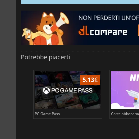
Potrebbe piacerti
4.08
€
5.13
€
PC Game Pass
Carte abboname