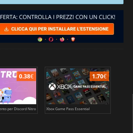
0.38
€
1.70
€
nto per Discord Nitro
Xbox Game Pass Essential
Crunchy