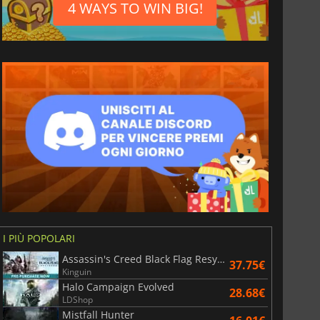
4 WAYS TO WIN BIG!
4.31
€
1.20
€
I PIÙ POPOLARI
Assassin's Creed Black Flag Resynced
roll Premium
Spotify Premium
37.75€
Kinguin
Halo Campaign Evolved
28.68€
LDShop
Mistfall Hunter