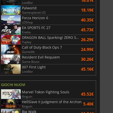
16.01€
LootBar
Palworld
18.19€
Gamesplanet US
Forza Horizon 6
40.35€
LDShop
EA SPORTS FC 27
45.73€
Eneba
DRAGON BALL Sparking! ZERO Super Limit Breaking NEO
26.29€
Yuplay
Call of Duty Black Ops 7
24.99€
Gamelife
Resident Evil Requiem
30.26€
Game Boost
007 First Light
45.16€
LootBar
GIOCHI NUOVI
Marvel Tokon Fighting Souls
45.52€
Kinguin
HellSlave II Judgment of the Archon
5.40€
Kinguin
Big Walk