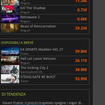
11.34€
Kinguin
Kill The Shadow
6.73€
Kinguin
Retrowave 2
0.68€
Kinguin
Beast of Reincarnation
29.23€
Kinguin
DISPONIBILI A BREVE
EA SPORTS Madden NFL 27
59.80€
Eneba
Hell Let Loose Vietnam
26.11€
Kinguin
The Sinking City 2
38.98€
Gamesplanet US
STEINS;GATE RE BOOT
53.99€
Steam
DI TENDENZA
Steam Frame: il prezzo trapelato spegne i sogni di un VR economico