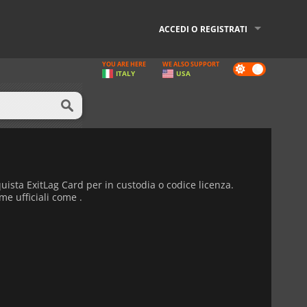
ACCEDI O REGISTRATI
YOU ARE HERE
WE ALSO SUPPORT
Dark
ITALY
USA
mode
uista ExitLag Card per in custodia o codice licenza.
me ufficiali come .