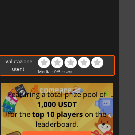
Valutazione
utenti
Media :
0
/
5
(
0
Voti)
Featuring a total prize pool of
1,000 USDT
for the
top 10 players
on the
leaderboard.