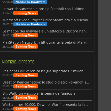
Notizie su Hardware
04/08/26
Palworld: Sunreach e boss più stabili con l'ultimo update
Gaming News
31/07/26
Microsoft rivede Project Helix: Steam ora è a rischio
Notizie su Hardware
29/07/26
Le mappe dei malware e un attacco a Discord hanno colpito Meccha Chameleon
Gaming News
28/07/26
PlayStation Network in tilt durante la beta di Marvel Tōkon
Gaming News
25/07/26
NOTIZIE, OFFERTE
Resident Evil: Veronica ha già superato i 2 milioni liste dei desideri
Gaming News
05/08/26
Beast of Reincarnation: lo studio dietro Pokémon su una nuova strada
Gaming News
05/08/26
Big Walk, un viaggio all’insegna dell’amicizia
Gaming News
05/08/26
Warhammer 40.000: Dawn of War 4 presenta la fazione dei Necron
Gaming News
31/07/26