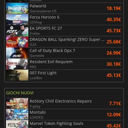
Palworld
18.19€
Gamesplanet US
Forza Horizon 6
40.35€
LDShop
EA SPORTS FC 27
45.73€
Eneba
DRAGON BALL Sparking! ZERO Super Limit Breaking NEO
25.68€
G2A
Call of Duty Black Ops 7
24.99€
Gamelife
Resident Evil Requiem
30.18€
K4G
007 First Light
45.13€
LootBar
GIOCHI NUOVI
ReStory Chill Electronics Repairs
7.71€
Yuplay
Montabi
12.09€
LOADED
Marvel Tokon Fighting Souls
45.42€