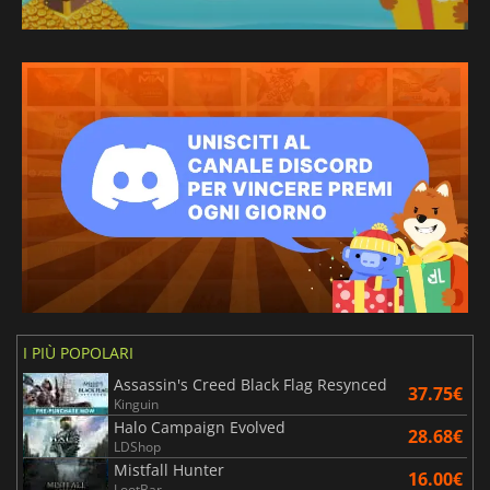
I PIÙ POPOLARI
Assassin's Creed Black Flag Resynced
37.75€
Kinguin
Halo Campaign Evolved
28.68€
LDShop
Mistfall Hunter
16.00€
LootBar