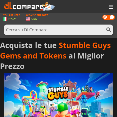
YOU ARE HERE
WE ALSO SUPPORT
Dark
GIOCHI
ITALY
USA
mode
PREPAGATE
SOFTWARE
Acquista le tue
Stumble Guys
REWARDS
Gems and Tokens
al Miglior
HARDWARE
Prezzo
NOTIZIE
ACCEDI O REGISTRATI