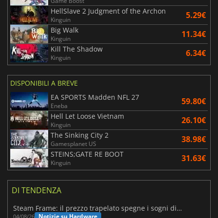
Game Boost
HellSlave 2 Judgment of the Archon
5.29€
Kinguin
Big Walk
11.34€
Kinguin
Kill The Shadow
6.34€
Kinguin
DISPONIBILI A BREVE
EA SPORTS Madden NFL 27
59.80€
Eneba
Hell Let Loose Vietnam
26.10€
Kinguin
The Sinking City 2
38.98€
Gamesplanet US
STEINS;GATE RE BOOT
31.63€
Kinguin
DI TENDENZA
Steam Frame: il prezzo trapelato spegne i sogni di un VR economico
Notizie su Hardware
04/08/26