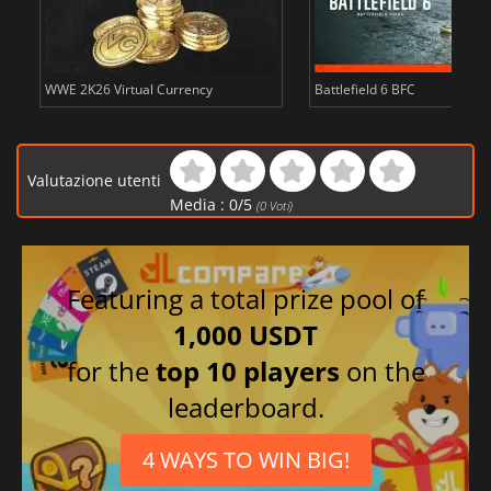
WWE 2K26 Virtual Currency
Battlefield 6 BFC
Valutazione utenti
Media :
0
/
5
(
0
Voti)
Featuring a total prize pool of
1,000 USDT
for the
top 10 players
on the
leaderboard.
4 WAYS TO WIN BIG!