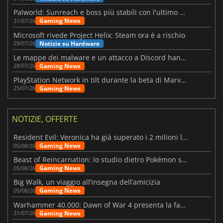
Palworld: Sunreach e boss più stabili con l'ultimo update
Gaming News
31/07/26
Microsoft rivede Project Helix: Steam ora è a rischio
Notizie su Hardware
29/07/26
Le mappe dei malware e un attacco a Discord hanno colpito Meccha Chameleon
Gaming News
28/07/26
PlayStation Network in tilt durante la beta di Marvel Tōkon
Gaming News
25/07/26
NOTIZIE, OFFERTE
Resident Evil: Veronica ha già superato i 2 milioni liste dei desideri
Gaming News
05/08/26
Beast of Reincarnation: lo studio dietro Pokémon su una nuova strada
Gaming News
05/08/26
Big Walk, un viaggio all’insegna dell’amicizia
Gaming News
05/08/26
Warhammer 40.000: Dawn of War 4 presenta la fazione dei Necron
Gaming News
31/07/26