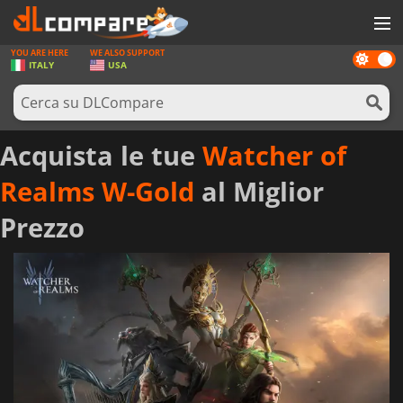
YOU ARE HERE
WE ALSO SUPPORT
Dark
GIOCHI
ITALY
USA
mode
PREPAGATE
SOFTWARE
Acquista le tue
Watcher of
REWARDS
Realms W-Gold
al Miglior
HARDWARE
Prezzo
NOTIZIE
ACCEDI O REGISTRATI