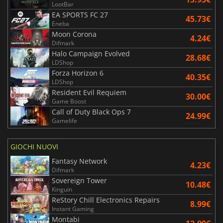
LootBar
EA SPORTS FC 27
45.73€
Eneba
Moon Corona
4.24€
Difmark
Halo Campaign Evolved
28.68€
LDShop
Forza Horizon 6
40.35€
LDShop
Resident Evil Requiem
30.00€
Game Boost
Call of Duty Black Ops 7
24.99€
Gamelife
GIOCHI NUOVI
Fantasy Network
4.23€
Difmark
Sovereign Tower
10.48€
Kinguin
ReStory Chill Electronics Repairs
8.99€
Instant Gaming
Montabi