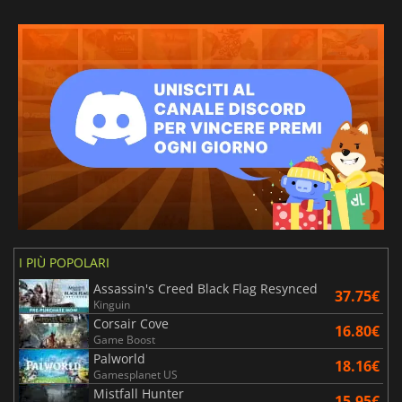
I PIÙ POPOLARI
Assassin's Creed Black Flag Resynced
37.75€
Kinguin
Corsair Cove
16.80€
Game Boost
Palworld
18.16€
Gamesplanet US
Mistfall Hunter
15.95€