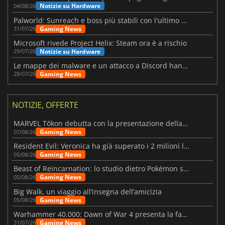
Notizie su Hardware
04/08/26
Palworld: Sunreach e boss più stabili con l'ultimo update
Gaming News
31/07/26
Microsoft rivede Project Helix: Steam ora è a rischio
Notizie su Hardware
29/07/26
Le mappe dei malware e un attacco a Discord hanno colpito Meccha Chameleon
Gaming News
28/07/26
NOTIZIE, OFFERTE
MARVEL Tōkon debutta con la presentazione della roadmap per il primo anno
Gaming News
07/08/26
Resident Evil: Veronica ha già superato i 2 milioni liste dei desideri
Gaming News
05/08/26
Beast of Reincarnation: lo studio dietro Pokémon su una nuova strada
Gaming News
05/08/26
Big Walk, un viaggio all’insegna dell’amicizia
Gaming News
05/08/26
Warhammer 40.000: Dawn of War 4 presenta la fazione dei Necron
Gaming News
31/07/26