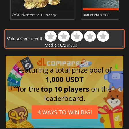
WWE 2K26 Virtual Currency
Battlefield 6 BFC
Valutazione utenti
Media :
0
/
5
(
0
Voti)
Featuring a total prize pool of
1,000 USDT
for the
top 10 players
on the
leaderboard.
4 WAYS TO WIN BIG!