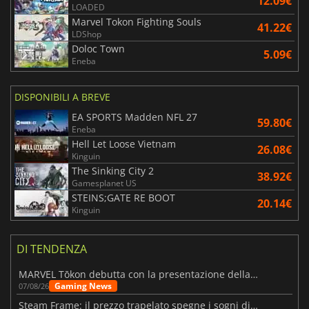
12.09€
LOADED
Marvel Tokon Fighting Souls
41.22€
LDShop
Doloc Town
5.09€
Eneba
DISPONIBILI A BREVE
EA SPORTS Madden NFL 27
59.80€
Eneba
Hell Let Loose Vietnam
26.08€
Kinguin
The Sinking City 2
38.92€
Gamesplanet US
STEINS;GATE RE BOOT
20.14€
Kinguin
DI TENDENZA
MARVEL Tōkon debutta con la presentazione della roadmap per il primo anno
Gaming News
07/08/26
Steam Frame: il prezzo trapelato spegne i sogni di un VR economico