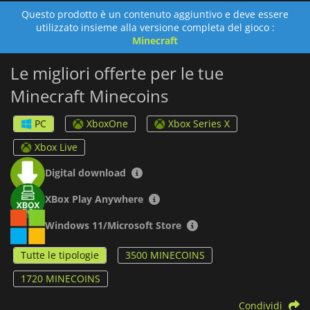
Questo prodotto è un contenuto aggiuntivo e deve essere
utilizzato insieme alla versione completa del gioco :
Minecraft
Le migliori offerte per le tue
Minecraft Minecoins
PC
XboxOne
Xbox Series X
Xbox Live
Digital download
XBox Play Anywhere
Windows 11/Microsoft Store
Tutte le tipologie
3500 MINECOINS
1720 MINECOINS
Condividi