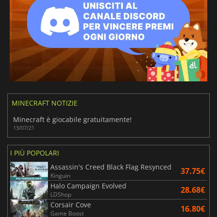
MINECRAFT NOTIZIE
Minecraft è giocabile gratuitamente!
13/07/21
I PIÙ POPOLARI
Assassin's Creed Black Flag Resynced
37.75€
Kinguin
Halo Campaign Evolved
28.68€
LDShop
Corsair Cove
16.80€
Game Boost