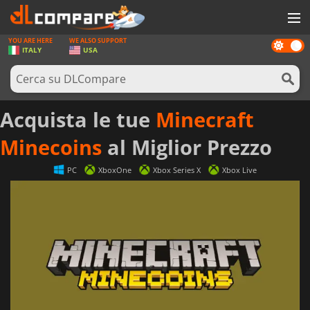
YOU ARE HERE
WE ALSO SUPPORT
Dark
GIOCHI
ITALY
USA
mode
PREPAGATE
SOFTWARE
Acquista le tue
Minecraft
REWARDS
Minecoins
al Miglior Prezzo
HARDWARE
PC
XboxOne
Xbox Series X
Xbox Live
NOTIZIE
ACCEDI O REGISTRATI