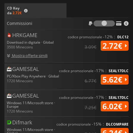
CD Key
da
2.72€
Commiss
Commissioni
HRKGAME
-12% :
codice promozionale
DLC12
Download in digitale · Global
2.72€
3.09€
3500 Minecoins
Mostra offerte simili
GAMESEAL
-17% :
codice promozionale
SEAL17DLC
PC/Xbox Play Anywhere · Global
5.62€
6.77€
1720 Minecoins
GAMESEAL
-17% :
codice promozionale
SEAL17DLC
Windows 11/Microsoft store ·
6.02€
Europe
7.25€
1720 Minecoins
Difmark
-15% :
codice promozionale
DLCOMPARE
Windows 11/Microsoft store ·
6.24€