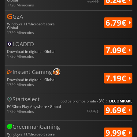
Global
7.34€
1720 Minecoins
G2A
6.79€
Windows 11/Microsoft store ·
Global
1720 Minecoins
LOADED
7.09€
Download in digitale · Global
1720 Minecoins
Instant Gaming
7.19€
Download in digitale · Global
1720 Minecoins
Startselect
-3% :
codice promozionale
DLCOMPARE
PC/Xbox Play Anywhere · Global
9.69€
9.99€
1720 Minecoins
GreenmanGaming
9.99€
Windows 11/Microsoft store ·