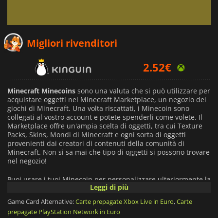
2.42
€
Migliori rivenditori
2.52
€
7.19
€
Minecraft Minecoins
sono una valuta che si può utilizzare per
acquistare oggetti nel Minecraft Marketplace, un negozio dei
giochi di Minecraft. Una volta riscattati, i Minecoin sono
collegati al vostro account e potete spenderli come volete. Il
Marketplace offre un'ampia scelta di oggetti, tra cui Texture
Packs, Skins, Mondi di Minecraft e ogni sorta di oggetti
provenienti dai creatori di contenuti della comunità di
Minecraft. Non si sa mai che tipo di oggetti si possono trovare
nel negozio!
Puoi usare i tuoi Minecoin per personalizzare ulteriormente la
Leggi di più
tua esperienza in Minecraft. Le monete spese saranno
immediatamente sottratte dal vostro portafoglio virtuale di
Game Card Alternative:
Carte prepagate Xbox Live in Euro
,
Carte
gioco e avrete accesso agli oggetti acquistati.
prepagate PlayStation Network in Euro