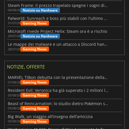
Steam Frame: il prezzo trapelato spegne i sogni di un VR economico
Notizie su Hardware
04/08/26
Palworld: Sunreach e boss più stabili con l'ultimo update
Gaming News
31/07/26
Microsoft rivede Project Helix: Steam ora è a rischio
Notizie su Hardware
29/07/26
Le mappe dei malware e un attacco a Discord hanno colpito Meccha Chameleon
Gaming News
28/07/26
NOTIZIE, OFFERTE
MARVEL Tōkon debutta con la presentazione della roadmap per il primo anno
Gaming News
07/08/26
Resident Evil: Veronica ha già superato i 2 milioni liste dei desideri
Gaming News
05/08/26
Beast of Reincarnation: lo studio dietro Pokémon su una nuova strada
Gaming News
05/08/26
Big Walk, un viaggio all’insegna dell’amicizia
Gaming News
05/08/26