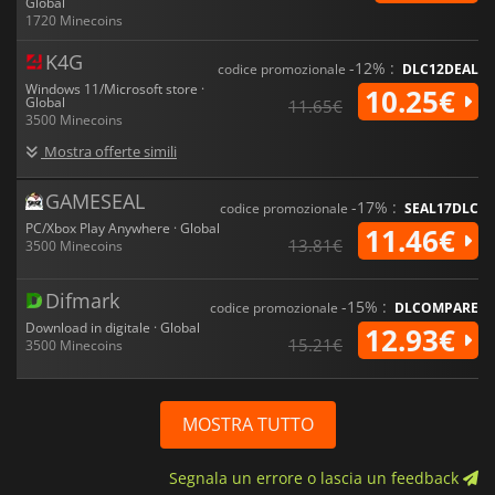
Global
1720 Minecoins
K4G
-12% :
codice promozionale
DLC12DEAL
Windows 11/Microsoft store ·
10.25€
Global
11.65€
3500 Minecoins
Mostra offerte simili
GAMESEAL
-17% :
codice promozionale
SEAL17DLC
PC/Xbox Play Anywhere · Global
11.46€
13.81€
3500 Minecoins
Difmark
-15% :
codice promozionale
DLCOMPARE
Download in digitale · Global
12.93€
15.21€
3500 Minecoins
MOSTRA TUTTO
Segnala un errore o lascia un feedback