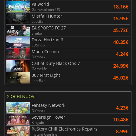
Palworld
18.16€
Gamesplanet US
Mistfall Hunter
15.95€
LootBar
EA SPORTS FC 27
45.73€
Eneba
Forza Horizon 6
40.35€
LDShop
Moon Corona
4.24€
Difmark
Call of Duty Black Ops 7
24.99€
Gamelife
007 First Light
45.02€
LootBar
GIOCHI NUOVI
Fantasy Network
4.23€
Difmark
Sovereign Tower
10.48€
Kinguin
ReStory Chill Electronics Repairs
8.99€
Instant Gaming