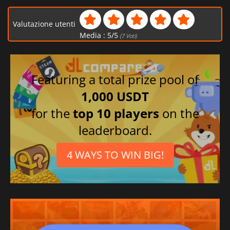
Valutazione utenti
Media :
5
/
5
(
7
Voti)
Featuring a total prize pool of
1,000 USDT
for the
top 10 players
on the
leaderboard.
4 WAYS TO WIN BIG!