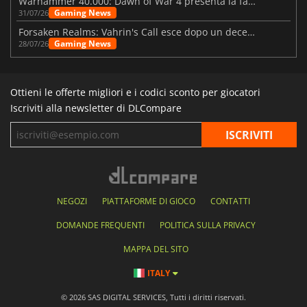
Warhammer 40.000: Dawn of War 4 presenta la fazione dei Necron
Gaming News
31/07/26
Forsaken Realms: Vahrin's Call esce dopo un decennio di sviluppo
Gaming News
28/07/26
Ottieni le offerte migliori e i codici sconto per giocatori
Iscriviti alla newsletter di DLCompare
NEGOZI
PIATTAFORME DI GIOCO
CONTATTI
DOMANDE FREQUENTI
POLITICA SULLA PRIVACY
MAPPA DEL SITO
ITALY
© 2026 SAS DIGITAL SERVICES, Tutti i diritti riservati.