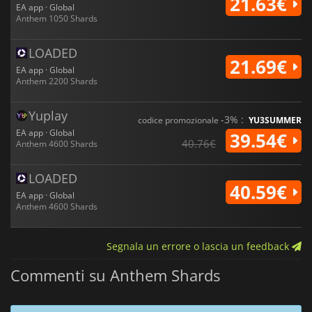
21.63€
EA app · Global
Anthem 1050 Shards
LOADED
21.69€
EA app · Global
Anthem 2200 Shards
Yuplay
-3% :
codice promozionale
YU3SUMMER
EA app · Global
39.54€
40.76€
Anthem 4600 Shards
LOADED
40.59€
EA app · Global
Anthem 4600 Shards
Segnala un errore o lascia un feedback
Commenti su Anthem Shards