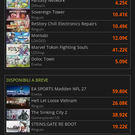
Fantasy Network
4.25€
Difmark
Sovereign Tower
10.41€
Kinguin
ReStory Chill Electronics Repairs
10.49€
Kinguin
Montabi
12.09€
LOADED
Marvel Tokon Fighting Souls
41.22€
LDShop
Doloc Town
5.09€
Eneba
DISPONIBILI A BREVE
EA SPORTS Madden NFL 27
59.80€
Eneba
Hell Let Loose Vietnam
26.08€
Kinguin
The Sinking City 2
38.92€
Gamesplanet US
STEINS;GATE RE BOOT
19.22€
Kinguin