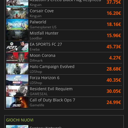
37.75€
Kinguin
Corsair Cove
16.20€
Kinguin
Palworld
18.16€
Gamesplanet US
Mistfall Hunter
15.96€
LootBar
EA SPORTS FC 27
45.73€
Eneba
Moon Corona
4.27€
Difmark
Halo Campaign Evolved
28.68€
LDShop
Forza Horizon 6
40.35€
LDShop
Resident Evil Requiem
30.05€
GAMESEAL
Call of Duty Black Ops 7
24.99€
Gamelife
GIOCHI NUOVI