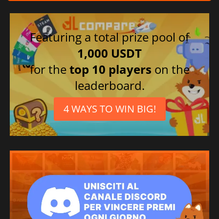
Featuring a total prize pool of
1,000 USDT
for the
top 10 players
on the
leaderboard.
4 WAYS TO WIN BIG!