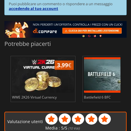
Puoi pubblicare un commento o rispondere a un messaggio
accedendo al tuo account
Potrebbe piacerti
3.99
€
WWE 2K26 Virtual Currency
Battlefield 6 BFC
Valutazione utenti
Media :
5
/
5
(
10
Voti)