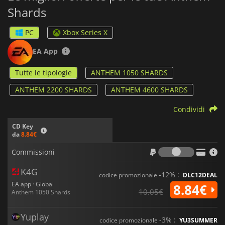
Shards
PC
Xbox Series X
EA App
Tutte le tipologie
ANTHEM 1050 SHARDS
ANTHEM 2200 SHARDS
ANTHEM 4600 SHARDS
Condividi
CD Key
da
8.84€
Commiss
Commissioni
K4G
-12% :
codice promozionale
DLC12DEAL
EA app · Global
8.84€
10.05€
Anthem 1050 Shards
Yuplay
-3% :
codice promozionale
YU3SUMMER