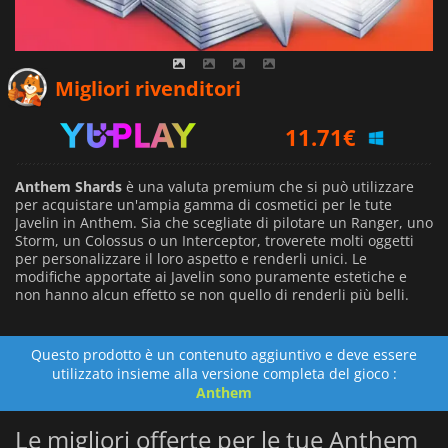
8.84
€
Migliori rivenditori
11.71
€
11.81
€
Anthem Shards
è una valuta premium che si può utilizzare
per acquistare un'ampia gamma di cosmetici per le tute
Javelin in Anthem. Sia che scegliate di pilotare un Ranger, uno
Storm, un Colossus o un Interceptor, troverete molti oggetti
per personalizzare il loro aspetto e renderli unici. Le
modifiche apportate ai Javelin sono puramente estetiche e
non hanno alcun effetto se non quello di renderli più belli.
Questo prodotto è un contenuto aggiuntivo e deve essere
utilizzato insieme alla versione completa del gioco :
Anthem
Le migliori offerte per le tue Anthem