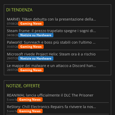
DI TENDENZA
MARVEL Tōkon debutta con la presentazione della roadmap per il primo anno
Gaming News
07/08/26
Steam Frame: il prezzo trapelato spegne i sogni di un VR economico
Notizie su Hardware
04/08/26
Palworld: Sunreach e boss più stabili con l'ultimo update
Gaming News
31/07/26
Microsoft rivede Project Helix: Steam ora è a rischio
Notizie su Hardware
29/07/26
Le mappe dei malware e un attacco a Discord hanno colpito Meccha Chameleon
Gaming News
28/07/26
NOTIZIE, OFFERTE
REANIMAL lancia ufficialmente il DLC The Prisoner
Gaming News
5 ore fa
ReStory: Chill Electronics Repairs fa rivivere la nostalgia degli anni 2000
Gaming News
5 ore fa