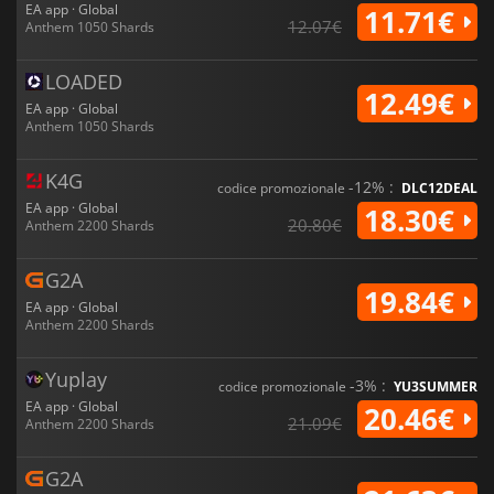
EA app · Global
11.71€
12.07€
Anthem 1050 Shards
LOADED
12.49€
EA app · Global
Anthem 1050 Shards
K4G
-12% :
codice promozionale
DLC12DEAL
EA app · Global
18.30€
20.80€
Anthem 2200 Shards
G2A
19.84€
EA app · Global
Anthem 2200 Shards
Yuplay
-3% :
codice promozionale
YU3SUMMER
EA app · Global
20.46€
21.09€
Anthem 2200 Shards
G2A